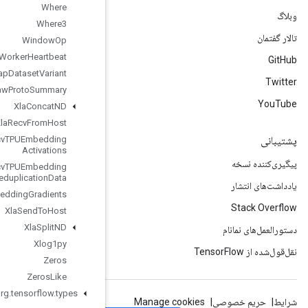
Where
Where3
Window
Op
Worker
Heartbeat
Wrap
Dataset
Variant
Write
Raw
Proto
Summary
Xla
Concat
ND
Xla
Recv
From
Host
Xla
Recv
TPUEmbedding
Activations
Xla
Recv
TPUEmbedding
Deduplication
Data
Xla
Send
TPUEmbedding
Gradients
Xla
Send
To
Host
Xla
Split
ND
Xlog1py
Zeros
Zeros
Like
org
.
tensorflow
.
types