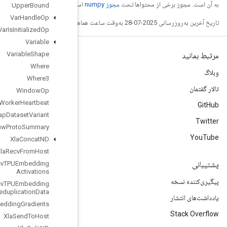
ست.
Upper
Bound
Var
Handle
Op
Var
Is
Initialized
Op
Variable
Variable
Shape
Where
Where3
Window
Op
Worker
Heartbeat
Wrap
Dataset
Variant
Write
Raw
Proto
Summary
Xla
Concat
ND
Xla
Recv
From
Host
Xla
Recv
TPUEmbedding
Activations
Xla
Recv
TPUEmbedding
Deduplication
Data
Xla
Send
TPUEmbedding
Gradients
Xla
Send
To
Host