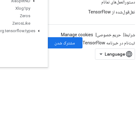
Xla
Split
ND
Xlog1py
Zeros
Zeros
Like
org
.
tensorflow
.
types