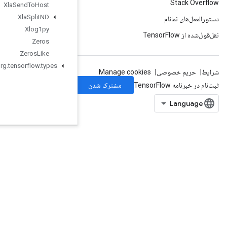
Xla
Send
To
Host
Xla
Split
ND
Xlog1py
Zeros
Zeros
Like
org
.
tensorflow
.
types