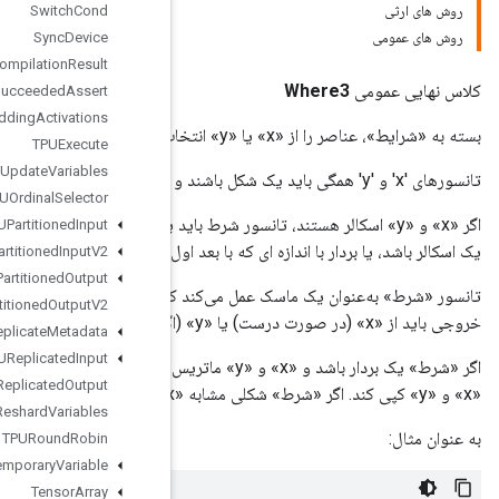
Switch
Cond
Sync
Device
TPUCompilation
Result
TPUCompile
Succeeded
Assert
TPUEmbedding
Activations
TPUExecute
TPUExecute
And
Update
Variables
TPUOrdinal
Selector
اگر «x» و «y» اسکالر هستند، تانسور شرط باید یک اسکالر باشد. اگر «x» و «y» بردار یا رتبه بالاتری باشند، «شرط» باید یا
TPUPartitioned
Input
 باشد.
TPUPartitioned
Input
V2
TPUPartitioned
Output
 بر اساس مقدار هر عنصر، انتخاب می‌کند که آیا عنصر / ردیف مربوطه در
TPUPartitioned
Output
V2
TPUReplicate
Metadata
TPUReplicated
Input
بردار باشد و «x» و «y» ماتریس‌های رتبه بالاتری هستند، آنگاه انتخاب می‌کند که کدام ردیف (بعد بیرونی) را از
TPUReplicated
Output
TPUReshard
Variables
TPURound
Robin
Temporary
Variable
Tensor
Array