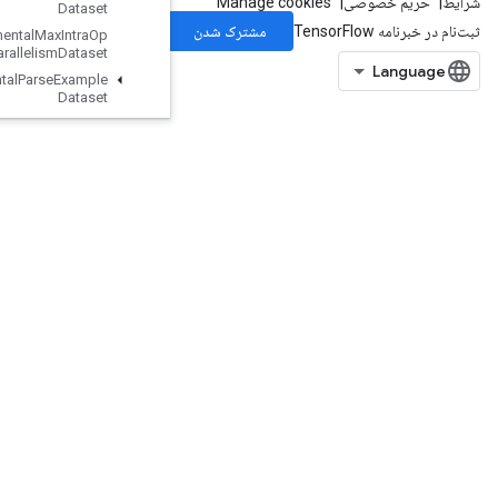
Dataset
Experimental
Max
Intra
Op
Parallelism
Dataset
Experimental
Parse
Example
Dataset
Experimental
Private
Thread
Pool
Dataset
Experimental
Random
Dataset
Experimental
Rebatch
Dataset
Experimental
Set
Stats
Aggregator
Dataset
ExperimentalSlidingWindowDatas
et
ExperimentalSqlDataset
ExperimentalStatsAggregatorHandle
ExperimentalStatsAggregatorSum
mary
ExperimentalUnbatchDataset
Expint
ExtractGlimpseV2
ExtractVolumePatches