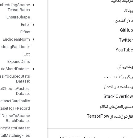
Enqueue
TPUEmbedding
Sparse
Tensor
Batch
Ensure
Shape
Enter
Erfinv
Euclidean
Norm
Execute
TPUEmbedding
Partitioner
Exit
Expand
Dims
Experimental
Auto
Shard
Dataset
Experimental
Bytes
Produced
Stats
Dataset
Experimental
Choose
Fastest
Dataset
Experimental
Dataset
Cardinality
Experimental
Dataset
To
TFRecord
Experimental
Dense
To
Sparse
Batch
Dataset
Experimental
Latency
Stats
Dataset
Experimental
Matching
Files