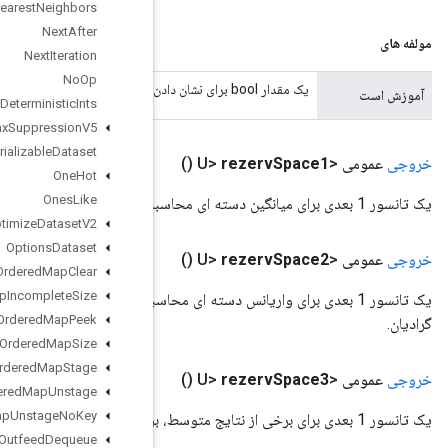
Nearest
Neighbors
Next
After
Next
Iteration
No
Op
Non
Deterministic
Ints
Non
Max
Suppression
V5
Non
Serializable
Dataset
One
Hot
Ones
Like
Optimize
Dataset
V2
Options
Dataset
Ordered
Map
Clear
Ordered
Map
Incomplete
Size
یک تانسور 1 بعدی برای واریانس دسته ای محاسبه شده (واریانس معکوس در مورد cuDNN)، برای استفاده مجدد در محاسبه
Ordered
Map
Peek
Ordered
Map
Size
Ordered
Map
Stage
Ordered
Map
Unstage
Ordered
Map
Unstage
No
Key
Outfeed
Dequeue