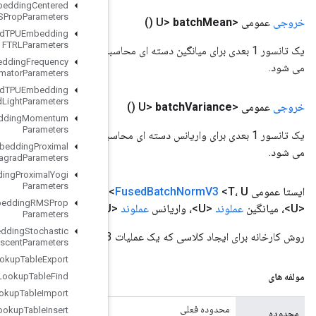
Load
TPUEmbedding
Centered
RMSProp
Parameters
Load
TPUEmbedding
FTRLParameters
یک تانسور 1 بعدی برای میانگین دسته ای محاسبه شده، که توسط TensorFlow برای محاسبه میانگین در حال اجرا استفاده
Load
TPUEmbedding
Frequency
Estimator
Parameters
Load
TPUEmbedding
MDLAdagrad
Light
Parameters
Load
TPUEmbedding
Momentum
Parameters
یک تانسور 1 بعدی برای واریانس دسته ای محاسبه شده، که توسط TensorFlow برای محاسبه واریانس در حال اجرا استفاده
Load
TPUEmbedding
Proximal
Adagrad
Parameters
Load
TPUEmbedding
Proximal
Yogi
Parameters
ایجاد
( دامنه
دامنه
،
عملوند
<T> x، مقیاس
عملوند
<U>، افست
عملوند
Load
TPUEmbedding
RMSProp
گزینه‌ها
.
.
.
گزینه‌ها)
Parameters
Load
TPUEmbedding
Stochastic
Gradient
Descent
Parameters
Lookup
Table
Export
Lookup
Table
Find
Lookup
Table
Import
Lookup
Table
Insert