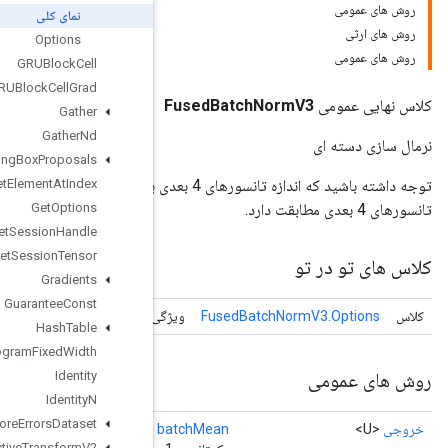
نمای کلی
Options
GRUBlock
Cell
GRUBlock
Cell
Grad
Gather
Gather
Nd
Generate
Bounding
Box
Proposals
Index
At
Element
Get
توجه داشته باشید که اندازه تانسورهای 4 بعدی با "NHWC" یا "NCHW" تعریف می شود. اندازه تانسورهای 1 بعدی با بعد C
Get
Options
Get
Session
Handle
Get
Session
Tensor
Gradients
Guarantee
Const
Fused
Batch
Norm
V3
 های اختیاری برای
Hash
Table
Histogram
Fixed
Width
Identity
Identity
N
Ignore
Errors
Dataset
()
Image
Projective
Transform
V2