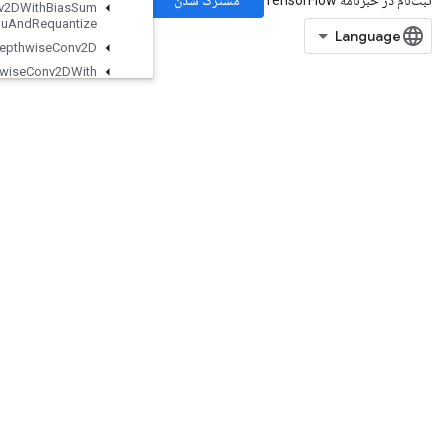
Quantized
Conv2DWith
Bias
Sum
And
Relu
And
Requantize
Quantized
Depthwise
Conv2D
Quantized
Depthwise
Conv2DWith
Bias
Quantized
Depthwise
Conv2DWith
Bias
And
Relu
Quantized
Depthwise
Conv2DWith
Bias
And
Relu
And
Requantize
Quantized
Mat
Mul
With
Bias
Quantized
Mat
Mul
With
Bias
And
Dequantize
Quantized
Mat
Mul
With
Bias
And
Relu
Quantized
Mat
Mul
With
Bias
And
Relu
And
Requantize
Quantized
Mat
Mul
With
Bias
And
Requantize
Quantized
Reshape
Ragged
Bincount
Ragged
Count
Sparse
Output
Ragged
Cross