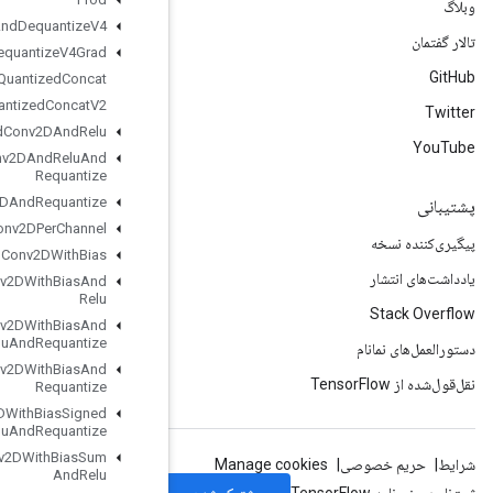
Quantize
And
Dequantize
V4
Quantize
And
Dequantize
V4Grad
Quantized
Concat
Quantized
Concat
V2
Quantized
Conv2DAnd
Relu
Quantized
Conv2DAnd
Relu
And
Requantize
Quantized
Conv2DAnd
Requantize
Quantized
Conv2DPer
Channel
Quantized
Conv2DWith
Bias
Quantized
Conv2DWith
Bias
And
Relu
Quantized
Conv2DWith
Bias
And
Relu
And
Requantize
Quantized
Conv2DWith
Bias
And
Requantize
Quantized
Conv2DWith
Bias
Signed
Sum
And
Relu
And
Requantize
Quantized
Conv2DWith
Bias
Sum
And
Relu