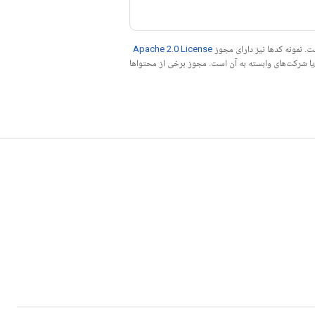
. نمونه کدها نیز دارای مجوز
Apache 2.0 License
ه کنید. جاوا علامت تجاری ثبت‌شده Oracle و/یا شرکت‌های وابسته به آن است. مجوز برخی از محتواها