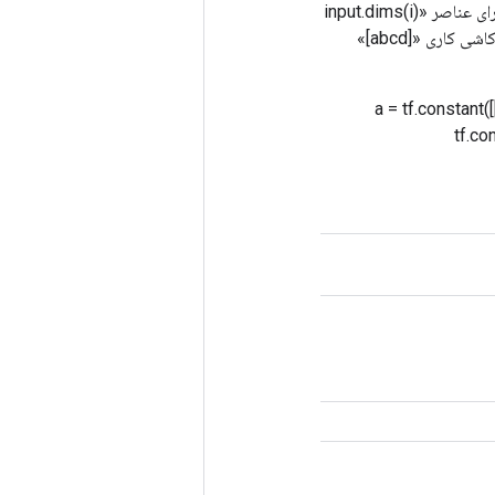
این عملیات با تکرار چندین بار «ورودی» یک تانسور جدید ایجاد می کند. بعد i'م تانسور خروجی دارای عناصر «input.dims(i)
* مضرب[i]» است و مقادیر «ورودی» چندین برابر [i]» در امتداد بعد «i» تکرار می‌شوند. برای مثال، کاشی کاری «[abcd]»
tf.con