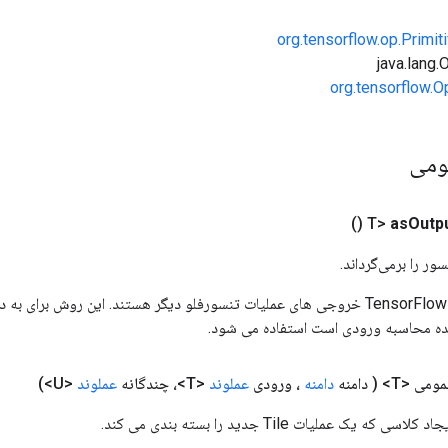
org.tensorflow.op.Primi
org.tensorflow.O
ومی
()
as
Outp
ور را برمی‌گرداند.
ورودی های عملیات TensorFlow خروجی های عملیات تنسورفلو دیگر هستند. این روش ب
ده محاسبه ورودی است استفاده می شود.
ومی <T>
( دامنه
دامنه
، ورودی
عملوند
<T>، چندگانه
عملوند
<U>)
 یک عملیات Tile جدید را بسته بندی می کند.