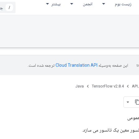
زیست بوم
انجمن
بیشتر
/
این صفحه به‌وسیله
ترجمه شده است.
Java
TensorFlow v2.8.4
API،
عمومی
نسور معین یک تانسور می سازد.