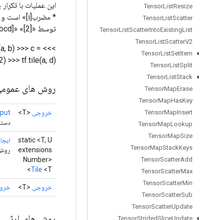
Tensor
List
Resize
Tensor
List
Scatter
توسط «[2]» «[abcdabcd]» را تولید می‌کند.
Tensor
List
Scatter
Into
Existing
List
Tensor
List
Scatter
V2
>>> c =
>>> a = tf.constant([[1,2,3],[4,5,6]], tf.int32) >>> b = tf.constant([1,2], tf.int32) >>> tf.tile(a, b)
Tensor
List
Set
Item
) >>> tf.tile(a, d)
Tensor
List
Split
Tensor
List
Stack
روش های عموم
Tensor
Map
Erase
Tensor
Map
Has
Key
خروجی
<T>
put
Tensor
Map
Insert
دسته
Tensor
Map
Lookup
Tensor
Map
Size
static <T, U
ایجاد
Tensor
Map
Stack
Keys
extensions
روش کار
Number>
Tensor
Scatter
Add
Tile
<T>
Tensor
Scatter
Max
Tensor
Scatter
Min
خروجی
<T>
خرو
Tensor
Scatter
Sub
Tensor
Scatter
Update
روش های ارثی
Tensor
Strided
Slice
Update