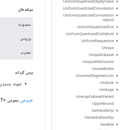
Uniform
Quantized
Clip
By
Value
Uniform
Quantized
Convolution
مولفه های
Uniform
Quantized
Convolution
Hybrid
محدوده
Uniform
Quantized
Dot
Uniform
Quantized
Dot
Hybrid
ورودی
Uniform
Requantize
Unique
مضرب
Unique
Dataset
Unique
With
Counts
Unravel
Index
برمی گرداند
Unsorted
Segment
Join
Unstack
نمونه جدیدی از 
Unstage
Unwrap
Dataset
Variant
خروجی
عمومی <T>
Upper
Bound
Var
Handle
Op
Var
Is
Initialized
Op
Variable