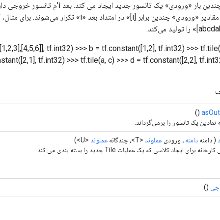
stant([2,1], tf.int32) >>> tf.tile(a, c)
>>> d = tf.constant([2,2], tf.int32
ی
()
asOut
 نمادین یک تانسور را برمی‌گرداند.
( دامنه
دامنه
، ورودی
عملوند
<T>، چندگانه
عملوند
<U>)
خانه برای ایجاد کلاسی که یک عملیات Tile جدید را بسته بندی می کند.
جی
()