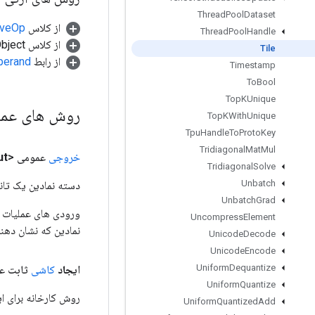
Thread
Pool
Dataset
از کلاس
tiveOp
Thread
Pool
Handle
از کلاس java.lang.Object
Tile
از رابط
perand
Timestamp
To
Bool
Top
KUnique
روش های عم
Top
KWith
Unique
Tpu
Handle
To
Proto
Key
Tridiagonal
Mat
Mul
خروجی
عمومی <T>
ut
Tridiagonal
Solve
Unbatch
دسته نمادین یک تانس
Unbatch
Grad
Uncompress
Element
نمادین که نشان دهن
Unicode
Decode
Unicode
Encode
Uniform
Dequantize
ایجاد
کاشی
ثابت عم
Uniform
Quantize
روش کارخانه برای ایجاد کلاسی که
Uniform
Quantized
Add