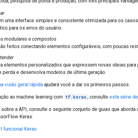
pida, pesquisa de ponta e produção, com três principais vantage
sar
m uma interface simples e consistente otimizada para os caso
ático para os erros do usuário.
s modulares e compostos
ão feitos conectando elementos configuráveis, com poucas rest
stender
a elementos personalizados que expressem novas ideias para p
e perda e desenvolva modelos de última geração.
a visão geral rápida
ajudará você a dar os primeiros passos.
ução ao machine learning com
tf.keras
, consulte
esta série de 
 sobre a API, consulte o seguinte conjunto de guias que aborda
nsorFlow Keras:
I funcional Keras