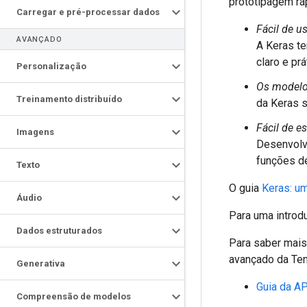
prototipagem rá
Carregar e pré-processar dados
Fácil de u
AVANÇADO
A Keras te
claro e pr
Personalização
Os modelo
Treinamento distribuído
da Keras s
Fácil de e
Imagens
Desenvolv
funções d
Texto
O guia
Keras: um
Áudio
Para uma introd
Dados estruturados
Para saber mais
avançado da Te
Generativa
Guia da AP
Compreensão de modelos