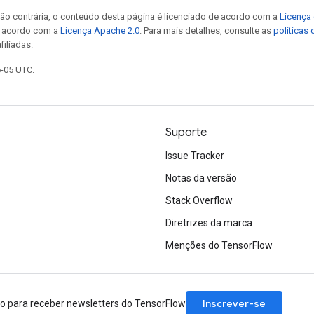
ão contrária, o conteúdo desta página é licenciado de acordo com a
Licença 
e acordo com a
Licença Apache 2.0
. Para mais detalhes, consulte as
políticas
filiadas.
6-05 UTC.
Suporte
Issue Tracker
Notas da versão
Stack Overflow
Diretrizes da marca
Menções do TensorFlow
Inscrever-se
ão para receber newsletters do TensorFlow