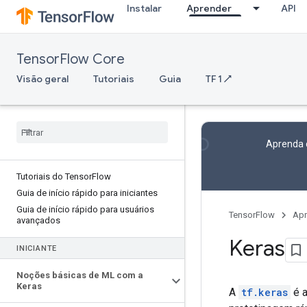
Instalar
Aprender
API
TensorFlow Core
Visão geral
Tutoriais
Guia
TF 1 ↗
Aprenda 
Tutoriais do Tensor
Flow
Guia de início rápido para iniciantes
Guia de início rápido para usuários
TensorFlow
Apr
avançados
Keras
INICIANTE
Noções básicas de ML com a
Keras
A
tf.keras
é a