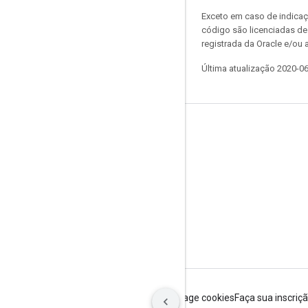
Exceto em caso de indicaç
código são licenciadas d
registrada da Oracle e/ou a
Última atualização 2020-0
Permanecer conectado
Blog
Fórum
GitHub
Twitter
YouTube
Termos de Serviço
Privacidade
Manage cookies
Faça sua inscriç