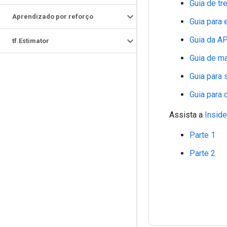
Guia de tr
Aprendizado por reforço
Guia para
Guia da AP
tf
.
Estimator
Guia de m
Guia para 
Guia para 
Assista a
Insid
Parte 1
Parte 2