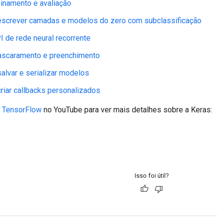
einamento e avaliação
 escrever camadas e modelos do zero com subclassificação
I de rede neural recorrente
ascaramento e preenchimento
salvar e serializar modelos
criar callbacks personalizados
e TensorFlow
no YouTube para ver mais detalhes sobre a Keras:
Isso foi útil?