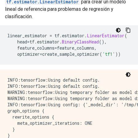
tf.estimator.LinearEstimator
para crear un modelo
lineal de referencia para problemas de regresión y
clasificación.
linear_estimator 
=
 tf
.
estimator
.
LinearEstimator
(
    head
=
tf
.
estimator
.
BinaryClassHead
(),
    feature_columns
=
feature_columns
,
    optimizer
=
create_sample_optimizer
(
'tf1'
))
INFO:tensorflow:Using default config.

INFO:tensorflow:Using default config.

WARNING:tensorflow:Using temporary folder as model di
WARNING:tensorflow:Using temporary folder as model di
INFO:tensorflow:Using config: {'_model_dir': '/tmp/t
graph_options {

  rewrite_options {

    meta_optimizer_iterations: ONE

  }

}
