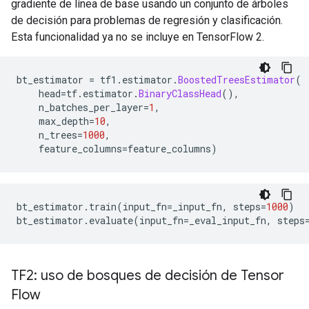
gradiente de línea de base usando un conjunto de árboles
de decisión para problemas de regresión y clasificación.
Esta funcionalidad ya no se incluye en TensorFlow 2.
bt_estimator 
=
 tf1
.
estimator
.
BoostedTreesEstimator
(
    head
=
tf
.
estimator
.
BinaryClassHead
(),
    n_batches_per_layer
=
1
,
    max_depth
=
10
,
    n_trees
=
1000
,
    feature_columns
=
feature_columns
)
bt_estimator
.
train
(
input_fn
=
_input_fn
,
 steps
=
1000
)
bt_estimator
.
evaluate
(
input_fn
=
_eval_input_fn
,
 steps
TF2: uso de bosques de decisión de Tensor
Flow