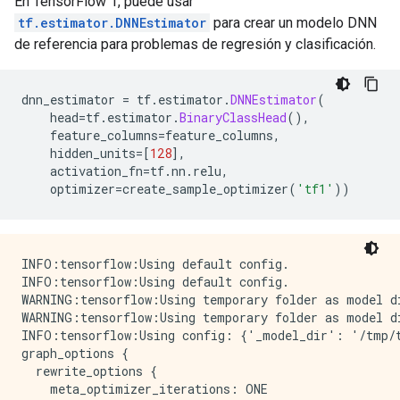
En TensorFlow 1, puede usar
INFO:tensorflow:Evaluation [1/10]

tf.estimator.DNNEstimator
para crear un modelo DNN
INFO:tensorflow:Evaluation [1/10]

INFO:tensorflow:Evaluation [2/10]

de referencia para problemas de regresión y clasificación.
INFO:tensorflow:Evaluation [2/10]

INFO:tensorflow:Evaluation [3/10]

INFO:tensorflow:Evaluation [3/10]

dnn_estimator 
=
 tf
.
estimator
.
DNNEstimator
(
INFO:tensorflow:Evaluation [4/10]

    head
=
tf
.
estimator
.
BinaryClassHead
(),
INFO:tensorflow:Evaluation [4/10]

    feature_columns
=
feature_columns
,
INFO:tensorflow:Evaluation [5/10]

    hidden_units
=[
128
],
INFO:tensorflow:Evaluation [5/10]

    activation_fn
=
tf
.
nn
.
relu
,
INFO:tensorflow:Evaluation [6/10]

    optimizer
=
create_sample_optimizer
(
'tf1'
))
INFO:tensorflow:Evaluation [6/10]

INFO:tensorflow:Evaluation [7/10]

INFO:tensorflow:Evaluation [7/10]

INFO:tensorflow:Evaluation [8/10]

INFO:tensorflow:Using default config.

INFO:tensorflow:Evaluation [8/10]

INFO:tensorflow:Using default config.

INFO:tensorflow:Evaluation [9/10]

WARNING:tensorflow:Using temporary folder as model di
INFO:tensorflow:Evaluation [9/10]

WARNING:tensorflow:Using temporary folder as model di
INFO:tensorflow:Inference Time : 0.50224s

INFO:tensorflow:Using config: {'_model_dir': '/tmp/t
INFO:tensorflow:Inference Time : 0.50224s

graph_options {

INFO:tensorflow:Finished evaluation at 2022-01-29-02:
  rewrite_options {

INFO:tensorflow:Finished evaluation at 2022-01-29-02:
    meta_optimizer_iterations: ONE

INFO:tensorflow:Saving dict for global step 20: accur