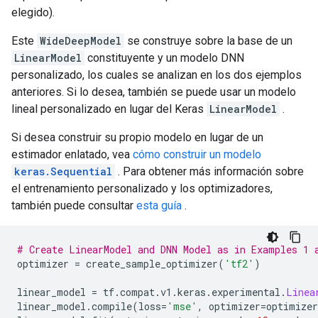
INFO:tensorflow:Calling checkpoint listeners after sa
elegido).
INFO:tensorflow:Calling checkpoint listeners after sa
INFO:tensorflow:Loss for final step: 0.58060575.

Este
WideDeepModel
se construye sobre la base de un
INFO:tensorflow:Loss for final step: 0.58060575.

LinearModel
constituyente y un modelo DNN
INFO:tensorflow:Calling model_fn.

personalizado, los cuales se analizan en los dos ejemplos
INFO:tensorflow:Calling model_fn.

anteriores. Si lo desea, también se puede usar un modelo
INFO:tensorflow:Done calling model_fn.

lineal personalizado en lugar del Keras
LinearModel
.
INFO:tensorflow:Done calling model_fn.

INFO:tensorflow:Starting evaluation at 2022-01-29T02:
Si desea construir su propio modelo en lugar de un
INFO:tensorflow:Starting evaluation at 2022-01-29T02:
INFO:tensorflow:Graph was finalized.

estimador enlatado, vea
cómo construir un modelo
INFO:tensorflow:Graph was finalized.

keras.Sequential
. Para obtener más información sobre
INFO:tensorflow:Restoring parameters from /tmp/tmpwl
el entrenamiento personalizado y los optimizadores,
INFO:tensorflow:Restoring parameters from /tmp/tmpwl
también puede consultar
esta guía
.
INFO:tensorflow:Running local_init_op.

INFO:tensorflow:Running local_init_op.

INFO:tensorflow:Done running local_init_op.

# Create LinearModel and DNN Model as in Examples 1 
INFO:tensorflow:Done running local_init_op.

optimizer 
=
 create_sample_optimizer
(
'tf2'
)
INFO:tensorflow:Evaluation [1/10]

INFO:tensorflow:Evaluation [1/10]

linear_model 
=
 tf
.
compat
.
v1
.
keras
.
experimental
.
Linea
INFO:tensorflow:Evaluation [2/10]

linear_model
.
compile
(
loss
=
'mse'
,
 optimizer
=
optimizer
INFO:tensorflow:Evaluation [2/10]
