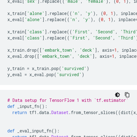
x_eval
[
'sex'
].
replace
((
'male'
,
'female'
),
(
0
,
1
),
 i
x_train
[
'alone'
].
replace
((
'n'
,
'y'
),
(
0
,
1
),
 inplac
x_eval
[
'alone'
].
replace
((
'n'
,
'y'
),
(
0
,
1
),
 inplace
x_train
[
'class'
].
replace
((
'First'
,
'Second'
,
'Third
x_eval
[
'class'
].
replace
((
'First'
,
'Second'
,
'Third'
x_train
.
drop
([
'embark_town'
,
'deck'
],
 axis
=
1
,
 inplac
x_eval
.
drop
([
'embark_town'
,
'deck'
],
 axis
=
1
,
 inplace
y_train 
=
 x_train
.
pop
(
'survived'
)
y_eval 
=
 x_eval
.
pop
(
'survived'
)
# Data setup for TensorFlow 1 with `tf.estimator`
def
 _input_fn
():
return
 tf1
.
data
.
Dataset
.
from_tensor_slices
((
dict
(
x
def
 _eval_input_fn
():
return
 tf1
.
data
.
Dataset
.
from_tensor_slices
((
dict
(
x