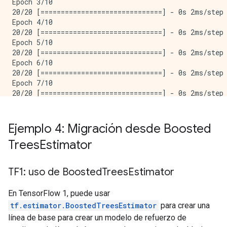
Epoch 3/10

 'accuracy_baseline': 0.625,

20/20 [==============================] - 0s 2ms/step 
 'auc': 0.73532283,

Epoch 4/10

 'auc_precision_recall': 0.630229,

20/20 [==============================] - 0s 2ms/step 
 'average_loss': 0.65179086,

Epoch 5/10

 'label/mean': 0.375,

20/20 [==============================] - 0s 2ms/step 
 'loss': 0.63768697,

Epoch 6/10

 'precision': 0.60714287,

20/20 [==============================] - 0s 2ms/step 
 'prediction/mean': 0.4162652,

Epoch 7/10

 'recall': 0.5151515,

20/20 [==============================] - 0s 2ms/step 
Epoch 8/10

20/20 [==============================] - 0s 2ms/step 
Epoch 9/10

Ejemplo 4: Migración desde Boosted
20/20 [==============================] - 0s 2ms/step 
Trees
Estimator
Epoch 10/10

20/20 [==============================] - 0s 2ms/step 
9/9 [==============================] - 0s 2ms/step - 
TF1: uso de Boosted
Trees
Estimator
En TensorFlow 1, puede usar
tf.estimator.BoostedTreesEstimator
para crear una
línea de base para crear un modelo de refuerzo de