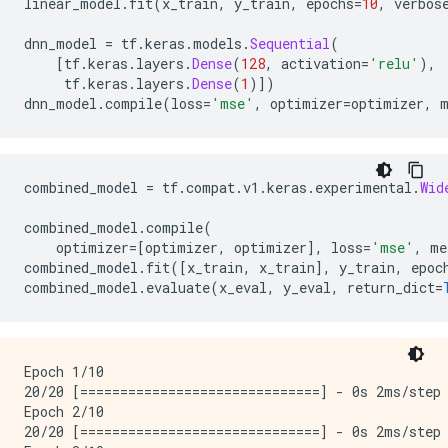
linear_model
.
fit
(
x_train
,
 y_train
,
 epochs
=
10
,
 verbos
INFO:tensorflow:Evaluation [3/10]

INFO:tensorflow:Evaluation [3/10]

dnn_model 
=
 tf
.
keras
.
models
.
Sequential
(
INFO:tensorflow:Evaluation [4/10]

[
tf
.
keras
.
layers
.
Dense
(
128
,
 activation
=
'relu'
),
INFO:tensorflow:Evaluation [4/10]

     tf
.
keras
.
layers
.
Dense
(
1
)])
INFO:tensorflow:Evaluation [5/10]

dnn_model
.
compile
(
loss
=
'mse'
,
 optimizer
=
optimizer
,
 
INFO:tensorflow:Evaluation [5/10]

INFO:tensorflow:Evaluation [6/10]

INFO:tensorflow:Evaluation [6/10]

INFO:tensorflow:Evaluation [7/10]

INFO:tensorflow:Evaluation [7/10]

combined_model 
=
 tf
.
compat
.
v1
.
keras
.
experimental
.
Wid
INFO:tensorflow:Evaluation [8/10]

                                                    
INFO:tensorflow:Evaluation [8/10]

combined_model
.
compile
(
INFO:tensorflow:Evaluation [9/10]

    optimizer
=[
optimizer
,
 optimizer
],
 loss
=
'mse'
,
 me
INFO:tensorflow:Evaluation [9/10]

combined_model
.
fit
([
x_train
,
 x_train
],
 y_train
,
 epoc
INFO:tensorflow:Inference Time : 0.54029s

combined_model
.
evaluate
(
x_eval
,
 y_eval
,
 return_dict
=
INFO:tensorflow:Inference Time : 0.54029s

INFO:tensorflow:Finished evaluation at 2022-01-29-02:
INFO:tensorflow:Finished evaluation at 2022-01-29-02:
INFO:tensorflow:Saving dict for global step 20: accur
Epoch 1/10

INFO:tensorflow:Saving dict for global step 20: accur
20/20 [==============================] - 0s 2ms/step 
INFO:tensorflow:Saving 'checkpoint_path' summary for
Epoch 2/10

INFO:tensorflow:Saving 'checkpoint_path' summary for
20/20 [==============================] - 0s 2ms/step 
{'accuracy': 0.6931818,
