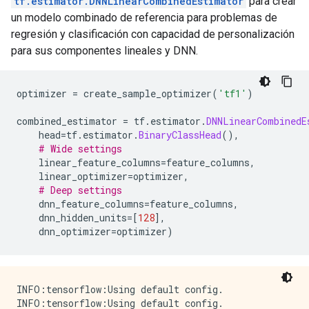
tf.estimator.DNNLinearCombinedEstimator
para crear
 'recall': 0.4848485,

un modelo combinado de referencia para problemas de
regresión y clasificación con capacidad de personalización
para sus componentes lineales y DNN.
optimizer 
=
 create_sample_optimizer
(
'tf1'
)
combined_estimator 
=
 tf
.
estimator
.
DNNLinearCombinedE
    head
=
tf
.
estimator
.
BinaryClassHead
(),
# Wide settings
    linear_feature_columns
=
feature_columns
,
    linear_optimizer
=
optimizer
,
# Deep settings
    dnn_feature_columns
=
feature_columns
,
    dnn_hidden_units
=[
128
],
    dnn_optimizer
=
optimizer
)
INFO:tensorflow:Using default config.

INFO:tensorflow:Using default config.
