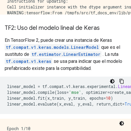
Instructions for updating:

Call initializer instance with the dtype argument ins
WARNING:tensorflow:From /tmpfs/src/tf_docs_env/lib/p
Instructions for updating:

Call initializer instance with the dtype argument ins
TF2: Uso del modelo lineal de Keras
INFO:tensorflow:Done calling model_fn.

INFO:tensorflow:Done calling model_fn.

En TensorFlow 2, puede crear una instancia de Keras
INFO:tensorflow:Create CheckpointSaverHook.

tf.compat.v1.keras.models.LinearModel
que es el
INFO:tensorflow:Create CheckpointSaverHook.

INFO:tensorflow:Graph was finalized.

sustituto de
tf.estimator.LinearEstimator
. La ruta
INFO:tensorflow:Graph was finalized.

tf.compat.v1.keras
se usa para indicar que el modelo
INFO:tensorflow:Running local_init_op.

prefabricado existe para la compatibilidad.
INFO:tensorflow:Running local_init_op.

INFO:tensorflow:Done running local_init_op.

INFO:tensorflow:Done running local_init_op.

linear_model 
=
 tf
.
compat
.
v1
.
keras
.
experimental
.
Linea
INFO:tensorflow:Calling checkpoint listeners before s
linear_model
.
compile
(
loss
=
'mse'
,
 optimizer
=
create_sa
INFO:tensorflow:Calling checkpoint listeners before s
linear_model
.
fit
(
x_train
,
 y_train
,
 epochs
=
10
)
INFO:tensorflow:Saving checkpoints for 0 into /tmp/tm
linear_model
.
evaluate
(
x_eval
,
 y_eval
,
 return_dict
=
Tr
INFO:tensorflow:Saving checkpoints for 0 into /tmp/tm
INFO:tensorflow:Calling checkpoint listeners after sa
INFO:tensorflow:Calling checkpoint listeners after sa
INFO:tensorflow:loss = 0.6931472, step = 0

Epoch 1/10

INFO:tensorflow:loss = 0.6931472, step = 0
