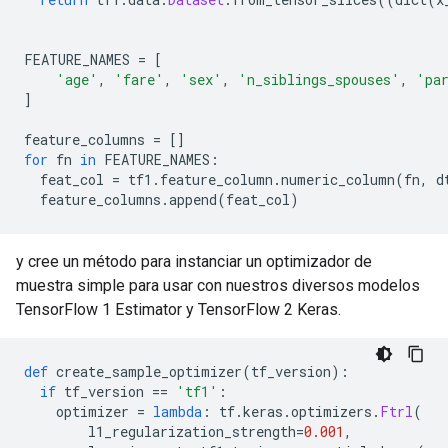
FEATURE_NAMES 
=
[
'age'
,
'fare'
,
'sex'
,
'n_siblings_spouses'
,
'pa
]
feature_columns 
=
[]
for
 fn 
in
 FEATURE_NAMES
:
  feat_col 
=
 tf1
.
feature_column
.
numeric_column
(
fn
,
 d
  feature_columns
.
append
(
feat_col
)
y cree un método para instanciar un optimizador de
muestra simple para usar con nuestros diversos modelos
TensorFlow 1 Estimator y TensorFlow 2 Keras.
def
 create_sample_optimizer
(
tf_version
):
if
 tf_version 
==
'tf1'
:
    optimizer 
=
lambda
:
 tf
.
keras
.
optimizers
.
Ftrl
(
        l1_regularization_strength
=
0.001
,