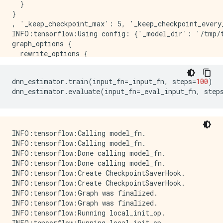
  }

INFO:tensorflow:Saving dict for global step 20: accur
}

INFO:tensorflow:Saving 'checkpoint_path' summary for
, '_keep_checkpoint_max': 5, '_keep_checkpoint_every
INFO:tensorflow:Saving 'checkpoint_path' summary for
INFO:tensorflow:Using config: {'_model_dir': '/tmp/t
{'accuracy': 0.70075756,

graph_options {

 'accuracy_baseline': 0.625,

  rewrite_options {

 'auc': 0.75472915,

    meta_optimizer_iterations: ONE

 'auc_precision_recall': 0.65362054,

  }

 'average_loss': 0.5759378,

dnn_estimator
.
train
(
input_fn
=
_input_fn
,
 steps
=
100
)
}

 'label/mean': 0.375,

dnn_estimator
.
evaluate
(
input_fn
=
_eval_input_fn
,
 step
 'loss': 0.5704812,

 'precision': 0.6388889,

 'prediction/mean': 0.41331062,

 'recall': 0.46464646,

INFO:tensorflow:Calling model_fn.

INFO:tensorflow:Calling model_fn.

INFO:tensorflow:Done calling model_fn.

INFO:tensorflow:Done calling model_fn.

INFO:tensorflow:Create CheckpointSaverHook.

INFO:tensorflow:Create CheckpointSaverHook.

INFO:tensorflow:Graph was finalized.

INFO:tensorflow:Graph was finalized.

INFO:tensorflow:Running local_init_op.

INFO:tensorflow:Running local_init_op.
