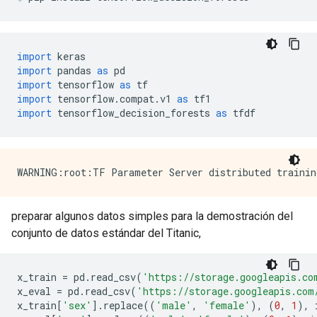
import
 keras
import
 pandas 
as
 pd
import
 tensorflow 
as
 tf
import
 tensorflow
.
compat
.
v1 
as
 tf1
import
 tensorflow_decision_forests 
as
 tfdf
preparar algunos datos simples para la demostración del
conjunto de datos estándar del Titanic,
x_train 
=
 pd
.
read_csv
(
'https://storage.googleapis.co
x_eval 
=
 pd
.
read_csv
(
'https://storage.googleapis.com
x_train
[
'sex'
].
replace
((
'male'
,
'female'
),
(
0
,
1
),
 