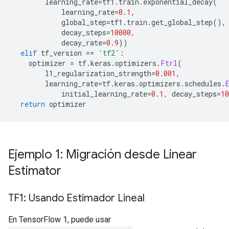
        learning_rate
=
tf1
.
train
.
exponential_decay
(
            learning_rate
=
0.1
,
            global_step
=
tf1
.
train
.
get_global_step
(),
            decay_steps
=
10000
,
            decay_rate
=
0.9
))
elif
 tf_version 
==
'tf2'
:
    optimizer 
=
 tf
.
keras
.
optimizers
.
Ftrl
(
        l1_regularization_strength
=
0.001
,
        learning_rate
=
tf
.
keras
.
optimizers
.
schedules
.
            initial_learning_rate
=
0.1
,
 decay_steps
=
10
return
 optimizer
Ejemplo 1: Migración desde Linear
Estimator
TF1: Usando Estimador Lineal
En TensorFlow 1, puede usar