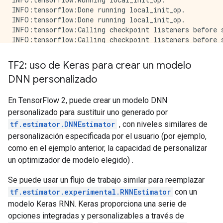
INFO:tensorflow:Done running local_init_op.

INFO:tensorflow:Done running local_init_op.

INFO:tensorflow:Calling checkpoint listeners before s
INFO:tensorflow:Calling checkpoint listeners before s
INFO:tensorflow:Saving checkpoints for 0 into /tmp/tm
INFO:tensorflow:Saving checkpoints for 0 into /tmp/tm
TF2: uso de Keras para crear un modelo
INFO:tensorflow:Calling checkpoint listeners after sa
DNN personalizado
INFO:tensorflow:Calling checkpoint listeners after sa
INFO:tensorflow:loss = 2.1811047, step = 0

INFO:tensorflow:loss = 2.1811047, step = 0

En TensorFlow 2, puede crear un modelo DNN
INFO:tensorflow:Calling checkpoint listeners before s
personalizado para sustituir uno generado por
INFO:tensorflow:Calling checkpoint listeners before s
tf.estimator.DNNEstimator
, con niveles similares de
INFO:tensorflow:Saving checkpoints for 20 into /tmp/t
personalización especificada por el usuario (por ejemplo,
INFO:tensorflow:Saving checkpoints for 20 into /tmp/t
como en el ejemplo anterior, la capacidad de personalizar
INFO:tensorflow:Calling checkpoint listeners after sa
INFO:tensorflow:Calling checkpoint listeners after sa
un optimizador de modelo elegido) .
INFO:tensorflow:Loss for final step: 0.5881681.

INFO:tensorflow:Loss for final step: 0.5881681.

Se puede usar un flujo de trabajo similar para reemplazar
INFO:tensorflow:Calling model_fn.

tf.estimator.experimental.RNNEstimator
con un
INFO:tensorflow:Calling model_fn.

modelo Keras RNN. Keras proporciona una serie de
INFO:tensorflow:Done calling model_fn.

opciones integradas y personalizables a través de
INFO:tensorflow:Done calling model_fn.
