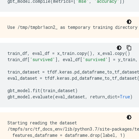
gbt_model
.
compile
(
metrics
=[
'mse'
,
'accuracy'
])
train_df
,
 eval_df 
=
 x_train
.
copy
(),
 x_eval
.
copy
()
train_df
[
'survived'
],
 eval_df
[
'survived'
]
=
 y_train
,
train_dataset 
=
 tfdf
.
keras
.
pd_dataframe_to_tf_datase
eval_dataset 
=
 tfdf
.
keras
.
pd_dataframe_to_tf_dataset
gbt_model
.
fit
(
train_dataset
)
gbt_model
.
evaluate
(
eval_dataset
,
 return_dict
=
True
)
Starting reading the dataset

/tmpfs/src/tf_docs_env/lib/python3.7/site-packages/t
  features_dataframe = dataframe.drop(label, 1)
