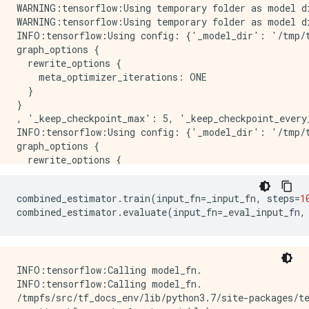
WARNING:tensorflow:Using temporary folder as model di
WARNING:tensorflow:Using temporary folder as model di
INFO:tensorflow:Using config: {'_model_dir': '/tmp/t
graph_options {

  rewrite_options {

    meta_optimizer_iterations: ONE

  }

}

, '_keep_checkpoint_max': 5, '_keep_checkpoint_every
INFO:tensorflow:Using config: {'_model_dir': '/tmp/t
graph_options {

  rewrite_options {

    meta_optimizer_iterations: ONE

  }

combined_estimator
.
train
(
input_fn
=
_input_fn
,
 steps
=
1
}

combined_estimator
.
evaluate
(
input_fn
=
_eval_input_fn
,
INFO:tensorflow:Calling model_fn.

INFO:tensorflow:Calling model_fn.

/tmpfs/src/tf_docs_env/lib/python3.7/site-packages/t