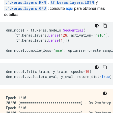
tf.keras.layers.RNN
,
tf.keras.layers.LSTM
y
INFO:tensorflow:Starting evaluation at 2022-01-29T02:
INFO:tensorflow:Starting evaluation at 2022-01-29T02:
tf.keras.layers.GRU
; consulte
aquí
para obtener más
INFO:tensorflow:Graph was finalized.

detalles.
INFO:tensorflow:Graph was finalized.

INFO:tensorflow:Restoring parameters from /tmp/tmphc
INFO:tensorflow:Restoring parameters from /tmp/tmphc
dnn_model 
=
 tf
.
keras
.
models
.
Sequential
(
INFO:tensorflow:Running local_init_op.

[
tf
.
keras
.
layers
.
Dense
(
128
,
 activation
=
'relu'
),
INFO:tensorflow:Running local_init_op.

     tf
.
keras
.
layers
.
Dense
(
1
)])
INFO:tensorflow:Done running local_init_op.

INFO:tensorflow:Done running local_init_op.

dnn_model
.
compile
(
loss
=
'mse'
,
 optimizer
=
create_samp
INFO:tensorflow:Evaluation [1/10]

INFO:tensorflow:Evaluation [1/10]

INFO:tensorflow:Evaluation [2/10]

INFO:tensorflow:Evaluation [2/10]

dnn_model
.
fit
(
x_train
,
 y_train
,
 epochs
=
10
)
INFO:tensorflow:Evaluation [3/10]

dnn_model
.
evaluate
(
x_eval
,
 y_eval
,
 return_dict
=
True
)
INFO:tensorflow:Evaluation [3/10]

INFO:tensorflow:Evaluation [4/10]

INFO:tensorflow:Evaluation [4/10]

INFO:tensorflow:Evaluation [5/10]

Epoch 1/10

INFO:tensorflow:Evaluation [5/10]

20/20 [==============================] - 0s 2ms/step 
INFO:tensorflow:Evaluation [6/10]

Epoch 2/10

INFO:tensorflow:Evaluation [6/10]

20/20 [==============================] - 0s 2ms/step 