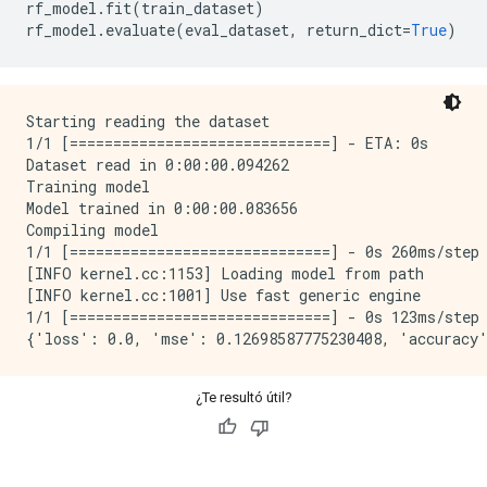
rf_model
.
fit
(
train_dataset
)
rf_model
.
evaluate
(
eval_dataset
,
 return_dict
=
True
)
Starting reading the dataset

1/1 [==============================] - ETA: 0s

Dataset read in 0:00:00.094262

Training model

Model trained in 0:00:00.083656

Compiling model

1/1 [==============================] - 0s 260ms/step

[INFO kernel.cc:1153] Loading model from path

[INFO kernel.cc:1001] Use fast generic engine

1/1 [==============================] - 0s 123ms/step 
¿Te resultó útil?