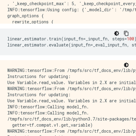
, '_keep_checkpoint_max': 5, '_keep_checkpoint_every
INFO:tensorflow:Using config: {'_model_dir': '/tmp/t
graph_options {

  rewrite_options {

    meta_optimizer_iterations: ONE

  }

linear_estimator
.
train
(
input_fn
=
_input_fn
,
 steps
=
100
}

linear_estimator
.
evaluate
(
input_fn
=
_eval_input_fn
,
 s
WARNING:tensorflow:From /tmpfs/src/tf_docs_env/lib/p
Instructions for updating:

Use Variable.read_value. Variables in 2.X are initial
WARNING:tensorflow:From /tmpfs/src/tf_docs_env/lib/p
Instructions for updating:

Use Variable.read_value. Variables in 2.X are initial
INFO:tensorflow:Calling model_fn.

INFO:tensorflow:Calling model_fn.

/tmpfs/src/tf_docs_env/lib/python3.7/site-packages/t
  getter=tf.compat.v1.get_variable)

WARNING:tensorflow:From /tmpfs/src/tf_docs_env/lib/p