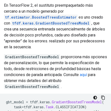
En TensorFlow 2, el sustituto preempaquetado más
cercano a un modelo generado por
tf.estimator.BoostedTreesEstimator
es uno creado
con
tfdf.keras.GradientBoostedTreesModel
, que
crea una secuencia entrenada secuencialmente de árboles
de decisión poco profundos, cada uno diseñado para
"aprender" de los errores. realizado por sus predecesores
en la secuencia.
GradientBoostedTreesModel
proporciona más opciones
de personalización, lo que permite la especificación de
todo, desde restricciones de profundidad básicas hasta
condiciones de parada anticipada. Consulte
aquí
para
obtener más detalles del atributo
GradientBoostedTreesModel
.
gbt_model 
=
 tfdf
.
keras
.
GradientBoostedTreesModel
(
    task
=
tfdf
.
keras
.
Task
.
CLASSIFICATION
)