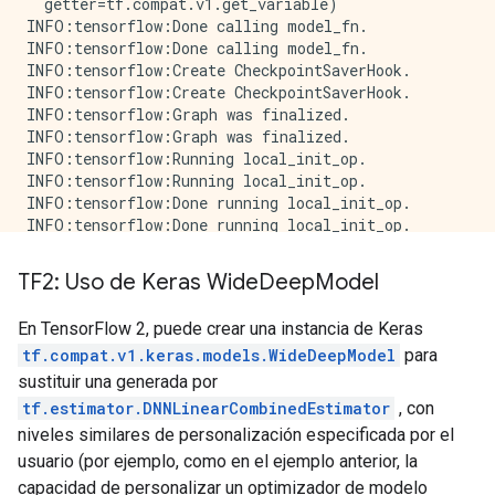
  getter=tf.compat.v1.get_variable)

INFO:tensorflow:Done calling model_fn.

INFO:tensorflow:Done calling model_fn.

INFO:tensorflow:Create CheckpointSaverHook.

INFO:tensorflow:Create CheckpointSaverHook.

INFO:tensorflow:Graph was finalized.

INFO:tensorflow:Graph was finalized.

INFO:tensorflow:Running local_init_op.

INFO:tensorflow:Running local_init_op.

INFO:tensorflow:Done running local_init_op.

INFO:tensorflow:Done running local_init_op.

INFO:tensorflow:Calling checkpoint listeners before s
INFO:tensorflow:Calling checkpoint listeners before s
TF2: Uso de Keras Wide
Deep
Model
INFO:tensorflow:Saving checkpoints for 0 into /tmp/tm
INFO:tensorflow:Saving checkpoints for 0 into /tmp/tm
En TensorFlow 2, puede crear una instancia de Keras
INFO:tensorflow:Calling checkpoint listeners after sa
tf.compat.v1.keras.models.WideDeepModel
para
INFO:tensorflow:Calling checkpoint listeners after sa
INFO:tensorflow:loss = 2.5475807, step = 0

sustituir una generada por
INFO:tensorflow:loss = 2.5475807, step = 0

tf.estimator.DNNLinearCombinedEstimator
, con
INFO:tensorflow:Calling checkpoint listeners before s
niveles similares de personalización especificada por el
INFO:tensorflow:Calling checkpoint listeners before s
usuario (por ejemplo, como en el ejemplo anterior, la
INFO:tensorflow:Saving checkpoints for 20 into /tmp/t
capacidad de personalizar un optimizador de modelo
INFO:tensorflow:Saving checkpoints for 20 into /tmp/t