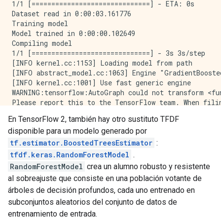
1/1 [==============================] - ETA: 0s

Dataset read in 0:00:03.161776

Training model

Model trained in 0:00:00.102649

Compiling model

1/1 [==============================] - 3s 3s/step

[INFO kernel.cc:1153] Loading model from path

[INFO abstract_model.cc:1063] Engine "GradientBooste
[INFO kernel.cc:1001] Use fast generic engine

WARNING:tensorflow:AutoGraph could not transform <fun
Please report this to the TensorFlow team. When fili
Cause: could not get source code

En TensorFlow 2, también hay otro sustituto TFDF
To silence this warning, decorate the function with @
disponible para un modelo generado por
WARNING:tensorflow:AutoGraph could not transform <fun
Please report this to the TensorFlow team. When fili
tf.estimator.BoostedTreesEstimator
:
Cause: could not get source code

tfdf.keras.RandomForestModel
.
To silence this warning, decorate the function with @
RandomForestModel
crea un alumno robusto y resistente
WARNING: AutoGraph could not transform <function simp
al sobreajuste que consiste en una población votante de
Please report this to the TensorFlow team. When fili
árboles de decisión profundos, cada uno entrenado en
Cause: could not get source code

To silence this warning, decorate the function with @
subconjuntos aleatorios del conjunto de datos de
1/1 [==============================] - 0s 388ms/step 
entrenamiento de entrada.