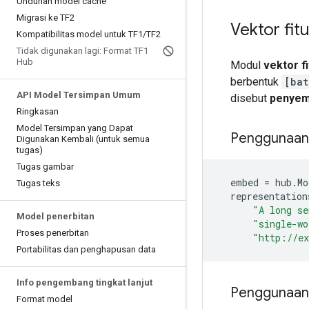
Unduhan model cache
Migrasi ke TF2
Vektor fitu
Kompatibilitas model untuk TF1
/
TF2
Tidak digunakan lagi: Format TF1
Hub
Modul
vektor f
berbentuk
[bat
API Model Tersimpan Umum
disebut
penyem
Ringkasan
Model Tersimpan yang Dapat
Penggunaan
Digunakan Kembali (untuk semua
tugas)
Tugas gambar
embed
=
hub
.
Mo
Tugas teks
representation
"A long se
Model penerbitan
"single-wo
Proses penerbitan
"http://e
Portabilitas dan penghapusan data
Info pengembang tingkat lanjut
Penggunaan 
Format model