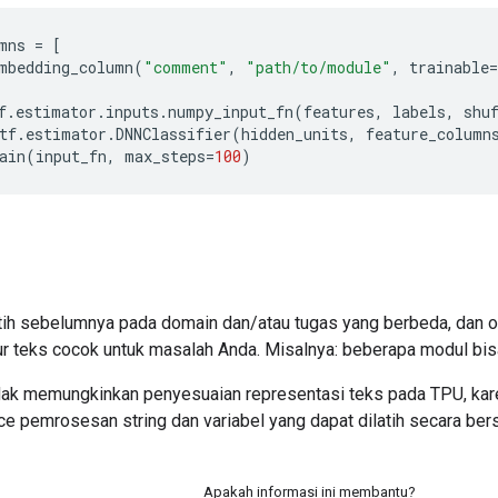
mns
=
[
mbedding_column
(
"comment"
,
"path/to/module"
,
trainable
=
f
.
estimator
.
inputs
.
numpy_input_fn
(
features
,
labels
,
shu
tf
.
estimator
.
DNNClassifier
(
hidden_units
,
feature_column
ain
(
input_fn
,
max_steps
=
100
)
atih sebelumnya pada domain dan/atau tugas yang berbeda, dan o
ur teks cocok untuk masalah Anda. Misalnya: beberapa modul bisa
idak memungkinkan penyesuaian representasi teks pada TPU, ka
e pemrosesan string dan variabel yang dapat dilatih secara ber
Apakah informasi ini membantu?