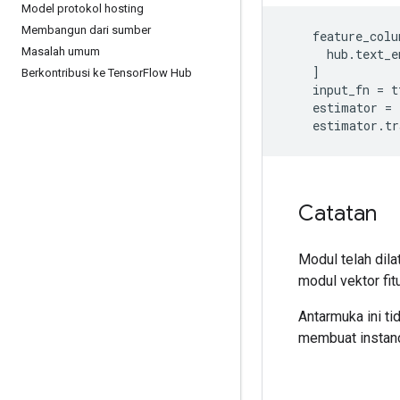
Model protokol hosting
Membangun dari sumber
feature_colu
Masalah umum
hub
.
text_e
]
Berkontribusi ke Tensor
Flow Hub
input_fn
=
t
estimator
=
estimator
.
tr
Catatan
Modul telah dil
modul vektor fit
Antarmuka ini t
membuat instanc