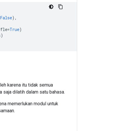
False
),
ffle
=
True
)
s
)
leh karena itu tidak semua
 saja dilatih dalam satu bahasa.
rena memerlukan modul untuk
samaan.