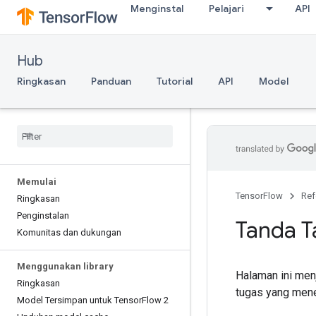
Menginstal
Pelajari
API
Hub
Ringkasan
Panduan
Tutorial
API
Model
Memulai
TensorFlow
Ref
Ringkasan
Penginstalan
Tanda 
Komunitas dan dukungan
Menggunakan library
Halaman ini men
Ringkasan
tugas yang mene
Model Tersimpan untuk Tensor
Flow 2