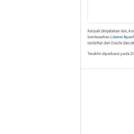
Kecuali dinyatakan lain, k
berdasarkan
Lisensi Apach
terdaftar dari Oracle dan/at
Terakhir diperbarui pada 2
Tetap terhubung
Blog
Forum
GitHub
Twitter
YouTube