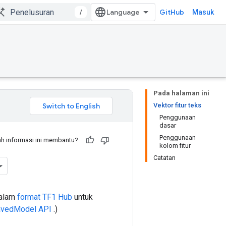
/
GitHub
Masuk
Pada halaman ini
Vektor fitur teks
Penggunaan
dasar
Penggunaan
h informasi ini membantu?
kolom fitur
Catatan
dalam
format TF1 Hub
untuk
vedModel API
.)