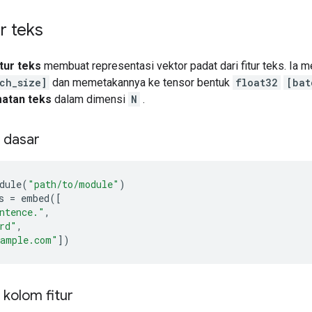
r teks
itur teks
membuat representasi vektor padat dari fitur teks. Ia 
ch_size]
dan memetakannya ke tensor bentuk
float32
[bat
atan teks
dalam dimensi
N
.
 dasar
dule
(
"path/to/module"
)
s
=
embed
([
ntence."
,
rd"
,
xample.com"
])
kolom fitur