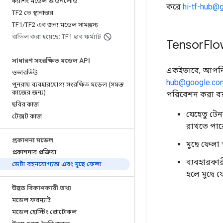
ক্যাশিং মডেল ডাউনলোড
করে
hi-tf-hub@
TF2 তে স্থানান্তর
TF1
/
TF2 এর জন্য মডেল সামঞ্জস্য
বাতিল করা হয়েছে: TF1 হাব ফর্ম্যাট
Tensor
Flo
সাধারণ সংরক্ষিত মডেল API
একইভাবে, আপনি
ওভারভিউ
hub@google.co
পুনরায় ব্যবহারযোগ্য সংরক্ষিত মডেল (সমস্ত
কাজের জন্য)
পরিবেশন করা বন্
ছবির কাজ
যেহেতু টে
টেক্সট কাজ
রাখতে পার
প্রকাশনা মডেল
মুছে ফেলা স
প্রকাশনার প্রক্রিয়া
ব্যবহারকা
ডেটা বহনযোগ্যতা এবং মুছে ফেলা
হলে মুছে ফ
উন্নত বিকাশকারী তথ্য
মডেল ফরম্যাট
মডেল হোস্টিং প্রোটোকল