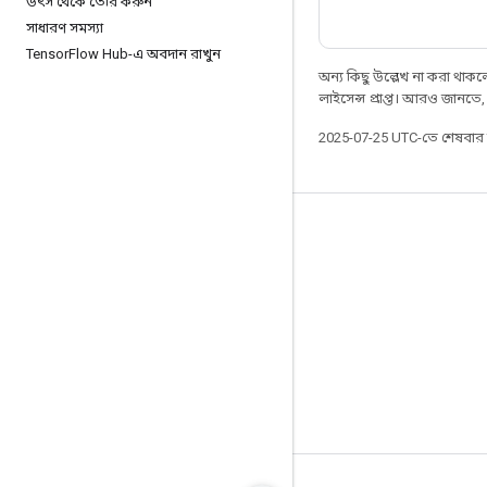
উৎস থেকে তৈরি করুন
সাধারণ সমস্যা
Tensor
Flow Hub-এ অবদান রাখুন
অন্য কিছু উল্লেখ না করা থাকলে,
লাইসেন্স প্রাপ্ত। আরও জানতে
2025-07-25 UTC-তে শেষবা
সবসময় যুক্ত থাকুন
ব্লগ
ফোরাম
GitHub
Twitter
YouTube