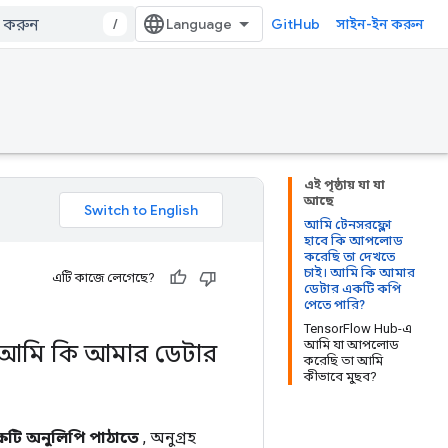
/
GitHub
সাইন-ইন করুন
এই পৃষ্ঠায় যা যা
আছে
আমি টেনসরফ্লো
হাবে কি আপলোড
করেছি তা দেখতে
চাই। আমি কি আমার
এটি কাজে লেগেছে?
ডেটার একটি কপি
পেতে পারি?
TensorFlow Hub-এ
আমি যা আপলোড
। আমি কি আমার ডেটার
করেছি তা আমি
কীভাবে মুছব?
টি অনুলিপি পাঠাতে
, অনুগ্রহ