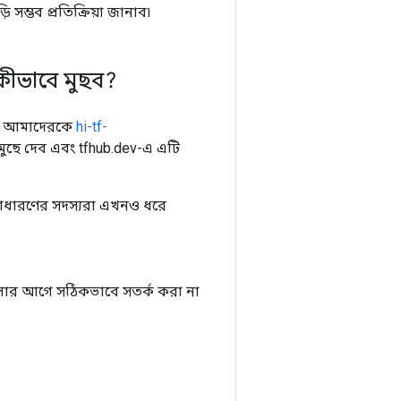
্ভব প্রতিক্রিয়া জানাব৷
ীভাবে মুছব?
রে আমাদেরকে
hi-tf-
ছে দেব এবং tfhub.dev-এ এটি
সাধারণের সদস্যরা এখনও ধরে
েলার আগে সঠিকভাবে সতর্ক করা না