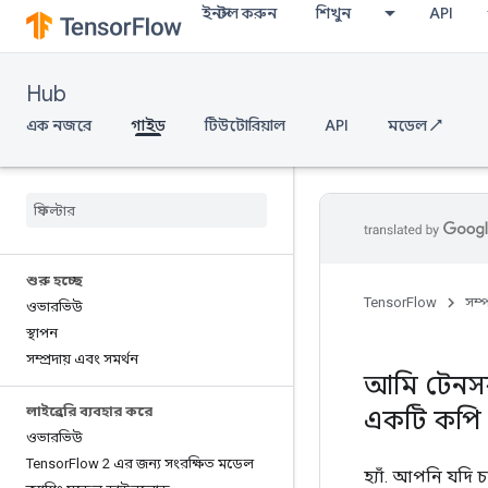
ইনস্টল করুন
শিখুন
API
Hub
এক নজরে
গাইড
টিউটোরিয়াল
API
মডেল ↗
শুরু হচ্ছে
TensorFlow
সম্
ওভারভিউ
স্থাপন
সম্প্রদায় এবং সমর্থন
আমি টেনসর
লাইব্রেরি ব্যবহার করে
একটি কপি 
ওভারভিউ
Tensor
Flow 2 এর জন্য সংরক্ষিত মডেল
হ্যাঁ. আপনি যদি