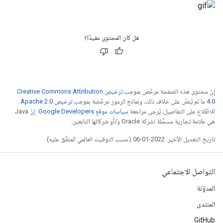
هل كان المحتوى مفيدًا؟
إنّ محتوى هذه الصفحة مرخّص بموجب
ترخيص Creative Commons Attribution
4.0‏
ما لم يُنصّ على خلاف ذلك، ونماذج الرموز مرخّصة بموجب
ترخيص Apache 2.0‏
.
للاطّلاع على التفاصيل، يُرجى مراجعة
سياسات موقع Google Developers‏
. إنّ Java
هي علامة تجارية مسجَّلة لشركة Oracle و/أو شركائها التابعين.
تاريخ التعديل الأخير: 2022-01-06 (حسب التوقيت العالمي المتفَّق عليه)
التواصل الاجتماعي
المدوّنة
المنتدى
GitHub