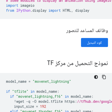
# Some modules to display an animation using imageio
import
 imageio
from
IPython
.
display 
import
 HTML
,
 display
وظائف المساعد للتصور
كود التبديل
نموذج التحميل من مركز TF
model_name 
=
"movenet_lightning"
if
"tflite"
in
 model_name
:
if
"movenet_lightning_f16"
in
 model_name
:
!
wget 
-
q 
-
O model
.
tflite https
:
//tfhub.dev/googl
    input_size 
=
192
elif
"movenet_thunder_f16"
in
 model_name
: