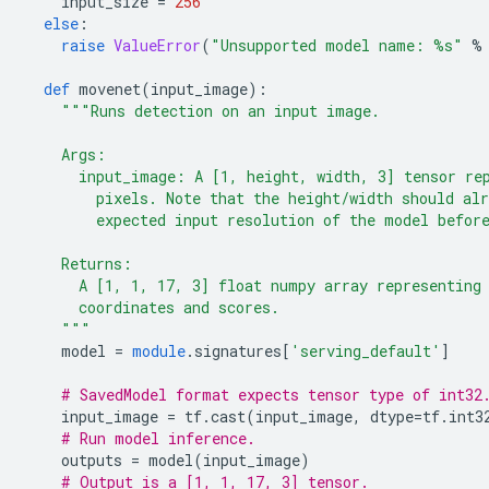
    input_size 
=
256
else
:
raise
ValueError
(
"Unsupported model name: %s"
%
def
 movenet
(
input_image
):
"""Runs detection on an input image.
    Args:
      input_image: A [1, height, width, 3] tensor re
        pixels. Note that the height/width should al
        expected input resolution of the model befor
    Returns:
      A [1, 1, 17, 3] float numpy array representing
      coordinates and scores.
    """
    model 
=
module
.
signatures
[
'serving_default'
]
# SavedModel format expects tensor type of int32
    input_image 
=
 tf
.
cast
(
input_image
,
 dtype
=
tf
.
int3
# Run model inference.
    outputs 
=
 model
(
input_image
)
# Output is a [1, 1, 17, 3] tensor.