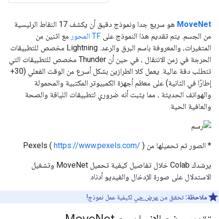
MoveNet
هو سريع جدا ونموذج دقيق أن يكشف 17 النقاط الرئيسية
من الجسم. يتم تقديم هذا النموذج على
TF المحور
مع اثنين من
المتغيرات، والمعروفة باسم البرق والرعد. Lightning مخصص للتطبيقات
الحرجة في زمن الانتقال ، في حين أن Thunder مخصص للتطبيقات التي
تتطلب دقة عالية. يعمل كلا الطرازين بشكل أسرع من الوقت الفعلي (30+
إطارًا في الثانية) على معظم أجهزة الكمبيوتر المكتبية والمحمولة
والهواتف الحديثة ، مما يثبت أنه ضروري لتطبيقات اللياقة والصحة
والعافية الحية.
* الصور تم تحميلها من Pexels (
)
https://www.pexels.com/
يرشدك Colab خلال تفاصيل كيفية تحميل MoveNet وتشغيل
الاستدلال على صورة الإدخال والفيديو أدناه.
ملاحظة:
تحقق من
عرض حي
لكيفية عمل نموذج!