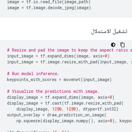
image 
=
 tf
.
io
.
read_file
(
image_path
)
image 
=
 tf
.
image
.
decode_jpeg
(
image
)
تشغيل الاستدلال
# Resize and pad the image to keep the aspect ratio 
input_image 
=
 tf
.
expand_dims
(
image
,
 axis
=
0
)
input_image 
=
 tf
.
image
.
resize_with_pad
(
input_image
,
 
# Run model inference.
keypoints_with_scores 
=
 movenet
(
input_image
)
# Visualize the predictions with image.
display_image 
=
 tf
.
expand_dims
(
image
,
 axis
=
0
)
display_image 
=
 tf
.
cast
(
tf
.
image
.
resize_with_pad
(
    display_image
,
1280
,
1280
),
 dtype
=
tf
.
int32
)
output_overlay 
=
 draw_prediction_on_image
(
    np
.
squeeze
(
display_image
.
numpy
(),
 axis
=
0
),
 keypo