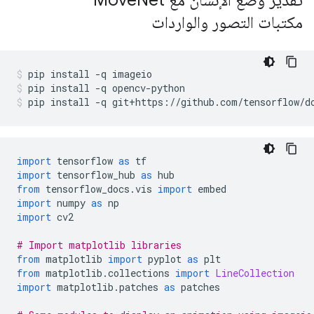
تقدير وضع الإنسان مع Move
Net
مكتبات التصور والواردات
pip install 
-
q imageio
pip install 
-
q opencv
-
python
pip install 
-
q git
+
https
://
github
.
com
/
tensorflow
/
d
import
 tensorflow 
as
 tf
import
 tensorflow_hub 
as
 hub
from
 tensorflow_docs
.
vis 
import
 embed
import
 numpy 
as
 np
import
 cv2
# Import matplotlib libraries
from
 matplotlib 
import
 pyplot 
as
 plt
from
 matplotlib
.
collections 
import
LineCollection
import
 matplotlib
.
patches 
as
 patches