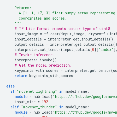
    Returns:
      A [1, 1, 17, 3] float numpy array representing
      coordinates and scores.
    """
# TF Lite format expects tensor type of uint8.
    input_image 
=
 tf
.
cast
(
input_image
,
 dtype
=
tf
.
uint
    input_details 
=
 interpreter
.
get_input_details
()
    output_details 
=
 interpreter
.
get_output_details
(
    interpreter
.
set_tensor
(
input_details
[
0
][
'index'
]
# Invoke inference.
    interpreter
.
invoke
()
# Get the model prediction.
    keypoints_with_scores 
=
 interpreter
.
get_tensor
(
o
return
 keypoints_with_scores
else
:
if
"movenet_lightning"
in
 model_name
:
module
=
 hub
.
load
(
"https://tfhub.dev/google/move
    input_size 
=
192
elif
"movenet_thunder"
in
 model_name
:
module
=
 hub
.
load
(
"https://tfhub.dev/google/move