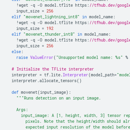
!
wget 
-
q 
-
O model
.
tflite https
:
//tfhub.dev/googl
    input_size 
=
256
elif
"movenet_lightning_int8"
in
 model_name
:
!
wget 
-
q 
-
O model
.
tflite https
:
//tfhub.dev/googl
    input_size 
=
192
elif
"movenet_thunder_int8"
in
 model_name
:
!
wget 
-
q 
-
O model
.
tflite https
:
//tfhub.dev/googl
    input_size 
=
256
else
:
raise
ValueError
(
"Unsupported model name: %s"
%
# Initialize the TFLite interpreter
  interpreter 
=
 tf
.
lite
.
Interpreter
(
model_path
=
"mode
  interpreter
.
allocate_tensors
()
def
 movenet
(
input_image
):
"""Runs detection on an input image.
    Args:
      input_image: A [1, height, width, 3] tensor re
        pixels. Note that the height/width should al
        expected input resolution of the model befor