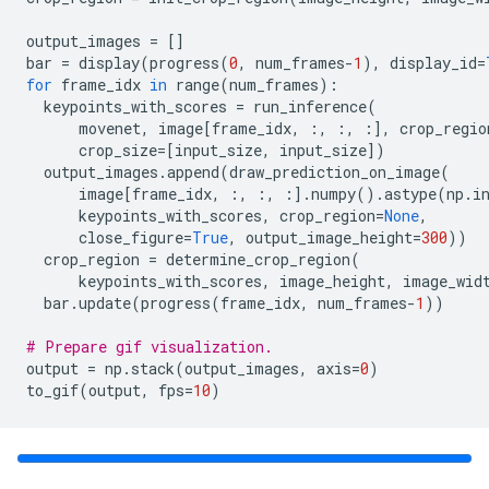
output_images 
=
[]
bar 
=
 display
(
progress
(
0
,
 num_frames
-
1
),
 display_id
=
for
 frame_idx 
in
 range
(
num_frames
):
  keypoints_with_scores 
=
 run_inference
(
      movenet
,
 image
[
frame_idx
,
:,
:,
:],
 crop_regio
      crop_size
=[
input_size
,
 input_size
])
  output_images
.
append
(
draw_prediction_on_image
(
      image
[
frame_idx
,
:,
:,
:].
numpy
().
astype
(
np
.
i
      keypoints_with_scores
,
 crop_region
=
None
,
      close_figure
=
True
,
 output_image_height
=
300
))
  crop_region 
=
 determine_crop_region
(
      keypoints_with_scores
,
 image_height
,
 image_wid
  bar
.
update
(
progress
(
frame_idx
,
 num_frames
-
1
))
# Prepare gif visualization.
output 
=
 np
.
stack
(
output_images
,
 axis
=
0
)
to_gif
(
output
,
 fps
=
10
)