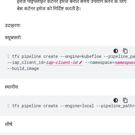
इमेज पाइपलाइन कंटेनर इमेज बनाते समय उपयोग करने के लिए
बेस कंटेनर इमेज को निर्दिष्ट करती है।
उदाहरण:
क्यूबफ़्लो:
tfx pipeline create --engine=kubeflow --pipeline_pa
--iap_client_id=
iap-client-id
 --namespace=
namespac
स्थानीय:
tfx pipeline create --engine=local --pipeline_path=
शीर्ष: