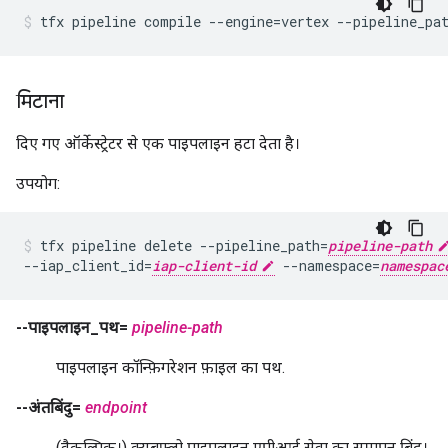
tfx pipeline compile --engine=vertex --pipeline_pa
मिटाना
दिए गए ऑर्केस्ट्रेटर से एक पाइपलाइन हटा देता है।
उपयोग:
tfx pipeline delete --pipeline_path=
pipeline-path
--iap_client_id=
iap-client-id
 --namespace=
namespac
--पाइपलाइन_पथ=
pipeline-path
पाइपलाइन कॉन्फ़िगरेशन फ़ाइल का पथ.
--अंतबिंदु=
endpoint
(वैकल्पिक।) क्यूबफ्लो पाइपलाइन एपीआई सेवा का समापन बिंदु।