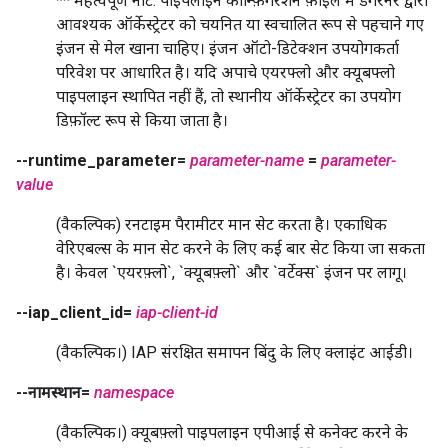
** महत्वपूर्ण नोट: पाइपलाइन कॉन्फ़िगरेशन फ़ाइल में डैगरनर द्वारा
आवश्यक ऑर्केस्ट्रेटर को चयनित या स्वचालित रूप से पहचाने गए
इंजन से मेल खाना चाहिए। इंजन ऑटो-डिटेक्शन उपयोगकर्ता
परिवेश पर आधारित है। यदि अपाचे एयरफ्लो और क्यूबफ्लो
पाइपलाइन स्थापित नहीं हैं, तो स्थानीय ऑर्केस्ट्रेटर का उपयोग
डिफ़ॉल्ट रूप से किया जाता है।
--runtime_parameter=
parameter-name
=
parameter-
value
(वैकल्पिक) रनटाइम पैरामीटर मान सेट करता है। एकाधिक
वेरिएबल्स के मान सेट करने के लिए कई बार सेट किया जा सकता
है। केवल `एयरफ़्लो`, `क्यूबफ़्लो` और `वर्टेक्स` इंजन पर लागू।
--iap_client_id=
iap-client-id
(वैकल्पिक।) IAP संरक्षित समापन बिंदु के लिए क्लाइंट आईडी।
--नामस्थान=
namespace
(वैकल्पिक।) क्यूबफ़्लो पाइपलाइन एपीआई से कनेक्ट करने के