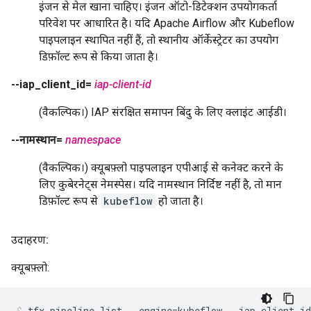
इंजन से मेल खाना चाहिए। इंजन ऑटो-डिटेक्शन उपयोगकर्ता
परिवेश पर आधारित है। यदि Apache Airflow और Kubeflow
पाइपलाइन स्थापित नहीं हैं, तो स्थानीय ऑर्केस्ट्रेटर का उपयोग
डिफ़ॉल्ट रूप से किया जाता है।
--iap_client_id=
iap-client-id
(वैकल्पिक।) IAP संरक्षित समापन बिंदु के लिए क्लाइंट आईडी।
--नामस्थान=
namespace
(वैकल्पिक।) क्यूबफ़्लो पाइपलाइन एपीआई से कनेक्ट करने के
लिए कुबेरनेट्स नेमस्पेस। यदि नामस्थान निर्दिष्ट नहीं है, तो मान
डिफ़ॉल्ट रूप से
kubeflow
हो जाता है।
उदाहरण:
क्यूबफ़्लो:
tfx pipeline list --engine=kubeflow --iap_client_id