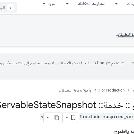
يقات
المنظومة المتكاملة
المزيد
/
 التطبيقات
تستخدم Google تكنولوجيا الذكاء الاصطناعي لترجمة المحتوى إلى لغتك المفضّلة، 
م
For Production
واجهة برمجة التطبيقات
::
خدمة
::
Aspired
Snapshot
State
Servable
#include <aspired_ver
ة والطموح.