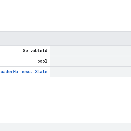
ServableId
bool
LoaderHarness::State