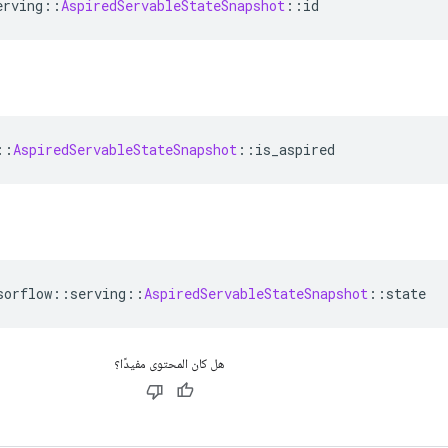
erving
::
AspiredServableStateSnapshot
::
id
::
AspiredServableStateSnapshot
::
is_aspired
sorflow
::
serving
::
AspiredServableStateSnapshot
::
state
هل كان المحتوى مفيدًا؟