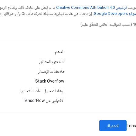
بموجب
ترخيص Creative Commons Attribution 4.0‏
ما لم يُنصّ على خلاف ذلك، ونماذج الر
Google Dev‏
. إنّ Java هي علامة تجارية مسجَّلة لشركة Oracle و/أو شركائها التابعين.
الدعم
أداة تتبّع المشاكل
ملاحظات الإصدار
Stack Overflow
إرشادات حول العلامة التجارية
الاقتباس من TensorFlow
الاشتراك