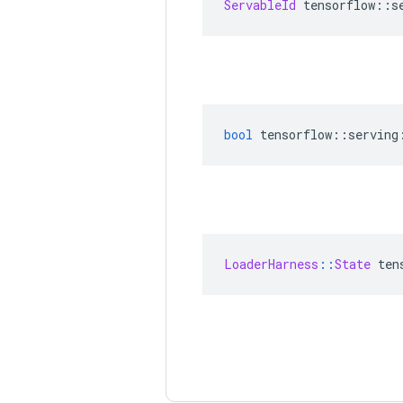
ServableId
 tensorflow
::
s
bool
 tensorflow
::
serving
LoaderHarness
::
State
 ten