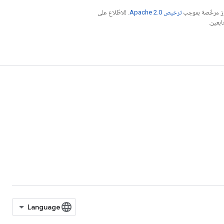
موز مرخّصة بموجب
ترخيص Apache 2.0‏
. للاطّلاع على