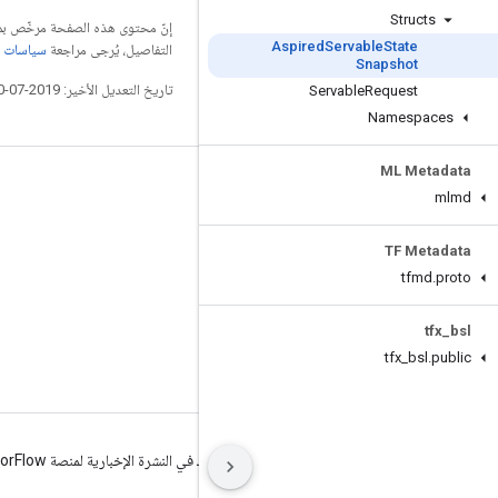
Structs
إنّ محتوى هذه الصفحة مرخّص 
Aspired
Servable
State
التفاصيل، يُرجى مراجعة
سياسات موقع elopers
Snapshot
تاريخ التعديل الأخير: 2019-07-10 (حسب التوقيت العالمي المتفَّق عليه)
Servable
Request
Namespaces
ML Metadata
التواصل الاجتماعي
mlmd
المدوّنة
TF Metadata
المنتدى
tfmd
.
proto
GitHub
tfx
_
bsl
Twitter
tfx
_
bsl
.
public
YouTube
البنود
الخصوصية
Manage cookies
الاشتراك في النشرة الإخبارية لمنصة TensorFlow