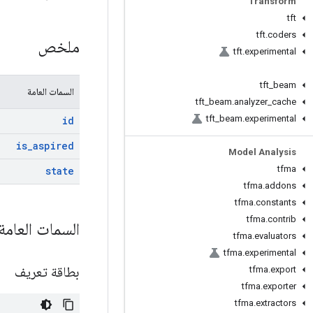
Transform
tft
tft
.
coders
ملخص
tft
.
experimental
tft
_
beam
السمات العامة
tft
_
beam
.
analyzer
_
cache
tft
_
beam
.
experimental
id
is
_
aspired
Model Analysis
tfma
state
tfma
.
addons
tfma
.
constants
tfma
.
contrib
السمات العامة
tfma
.
evaluators
tfma
.
experimental
بطاقة تعريف
tfma
.
export
tfma
.
exporter
tfma
.
extractors