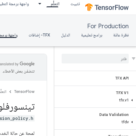
تثبيت
التعلُّم
واجهة برمجة التطب
For Production
نظرة عامّة
برامج تعليمية
الدليل
TFX- إضافات
واجهة برمجة
تتضمّن بعض الأخطاء.
TFX API
TensorFlow
التعلُّ
TFX V1
tfx
.
v1
تينسورفلو
Data Validation
sion_policy.h>
tfdv
لمحة عن حالة الخدم