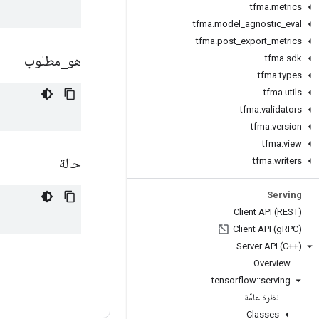
tfma
.
metrics
tfma
.
model
_
agnostic
_
eval
tfma
.
post
_
export
_
metrics
هو
_
مطلوب
tfma
.
sdk
tfma
.
types
tfma
.
utils
tfma
.
validators
tfma
.
version
tfma
.
view
حالة
tfma
.
writers
Serving
Client API (REST)
Client API (g
RPC)
Server API (C++)
Overview
tensorflow
::
serving
نظرة عامّة
Classes