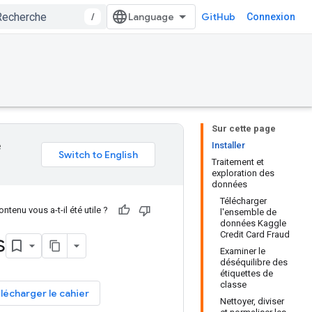
/
GitHub
Connexion
Sur cette page
Installer
e
Traitement et
exploration des
données
Télécharger
ntenu vous a-t-il été utile ?
l'ensemble de
données Kaggle
Credit Card Fraud
s
Examiner le
déséquilibre des
étiquettes de
classe
lécharger le cahier
Nettoyer, diviser