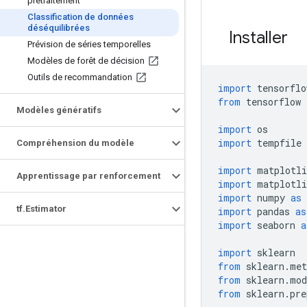
prétraitement
Classification de données
déséquilibrées
Installer
Prévision de séries temporelles
Modèles de forêt de décision
Outils de recommandation
import
 tensorflo
from
 tensorflow 
Modèles génératifs
import
 os
import
 tempfile
Compréhension du modèle
import
 matplotli
Apprentissage par renforcement
import
 matplotli
import
 numpy 
as
 
tf
.
Estimator
import
 pandas 
as
import
 seaborn 
a
import
 sklearn
from
 sklearn
.
met
from
 sklearn
.
mod
from
 sklearn
.
pre