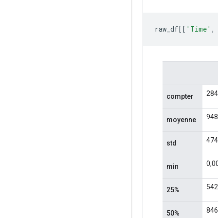
raw_df
[[
'Time'
,