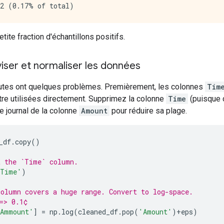
tite fraction d'échantillons positifs.
viser et normaliser les données
tes ont quelques problèmes. Premièrement, les colonnes
Tim
tre utilisées directement. Supprimez la colonne
Time
(puisque c
le journal de la colonne
Amount
pour réduire sa plage.
_df
.
copy
()
t the `Time` column.
Time'
)
olumn covers a huge range. Convert to log-space.
=> 0.1¢
Ammount'
]
=
 np
.
log
(
cleaned_df
.
pop
(
'Amount'
)+
eps
)