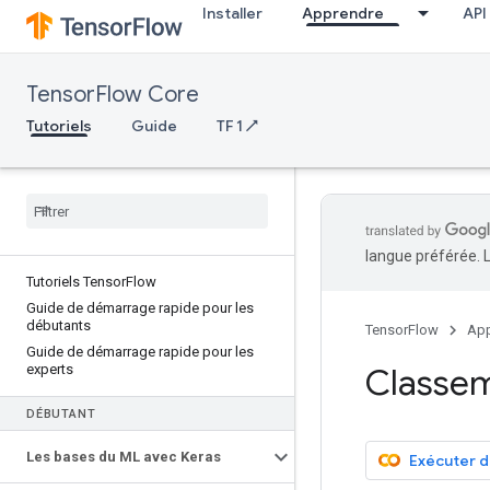
Installer
Apprendre
API
TensorFlow Core
Tutoriels
Guide
TF 1 ↗
langue préférée. 
Tutoriels Tensor
Flow
Guide de démarrage rapide pour les
débutants
TensorFlow
App
Guide de démarrage rapide pour les
experts
Classem
DÉBUTANT
Les bases du ML avec Keras
Exécuter 