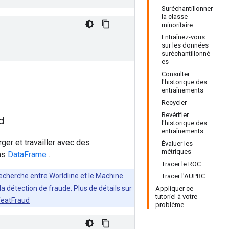
Suréchantillonner
la classe
minoritaire
Entraînez-vous
sur les données
suréchantillonné
es
Consulter
l'historique des
entraînements
Recycler
Revérifier
d
l'historique des
entraînements
ger et travailler avec des
Évaluer les
métriques
das
DataFrame
.
Tracer le ROC
echerche entre Worldline et le
Machine
Tracer l'AUPRC
la détection de fraude. Plus de détails sur
Appliquer ce
tutoriel à votre
eatFraud
problème