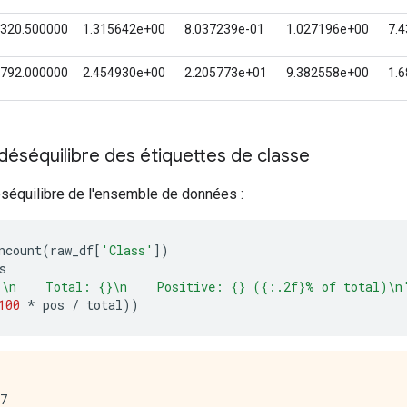
déséquilibre des étiquettes de classe
séquilibre de l'ensemble de données :
ncount
(
raw_df
[
'Class'
])
s
:\n    Total: {}\n    Positive: {} ({:.2f}% of total)\n
100
*
 pos 
/
 total
))
7
