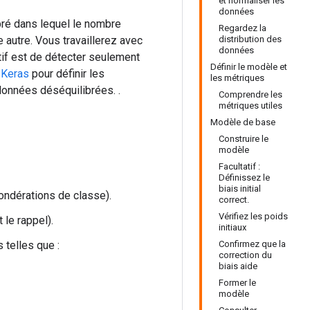
et normaliser les
données
ré dans lequel le nombre
Regardez la
utre. Vous travaillerez avec
distribution des
données
tif est de détecter seulement
Définir le modèle et
z
Keras
pour définir les
les métriques
données déséquilibrées. .
Comprendre les
métriques utiles
Modèle de base
Construire le
modèle
Facultatif :
Définissez le
biais initial
pondérations de classe).
correct.
Vérifiez les poids
 le rappel).
initiaux
 telles que :
Confirmez que la
correction du
biais aide
Former le
modèle