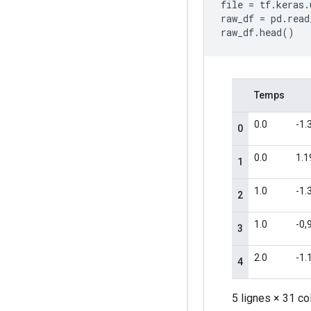
file 
=
 tf
.
keras
.
raw_df 
=
 pd
.
read
raw_df
.
head
()