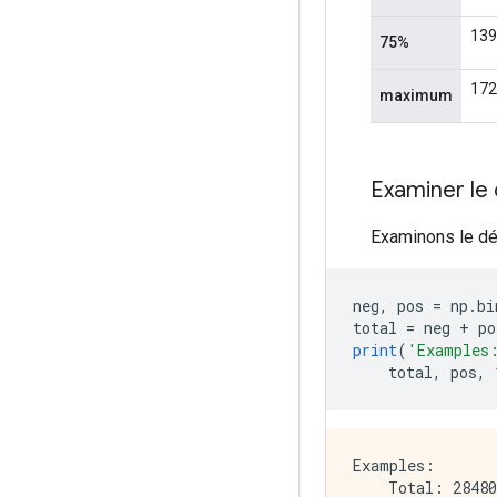
Examiner le 
Examinons le dé
neg
,
 pos 
=
 np
.
bi
total 
=
 neg 
+
 po
print
(
'Examples
    total
,
 pos
,
Examples:

    Total: 28480