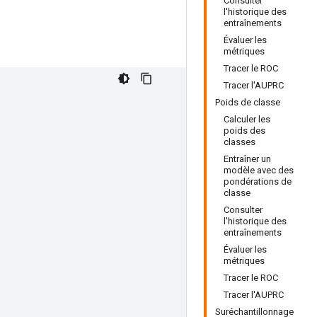
Consulter
l'historique des
entraînements
Évaluer les
métriques
Tracer le ROC
Tracer l'AUPRC
Poids de classe
Calculer les
poids des
classes
Entraîner un
modèle avec des
pondérations de
classe
Consulter
l'historique des
entraînements
Évaluer les
métriques
Tracer le ROC
Tracer l'AUPRC
Suréchantillonnage