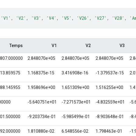
'V1'
,
'V2'
,
'V3'
,
'V4'
,
'V5'
,
'V26'
,
'V27'
,
'V28'
,
'A