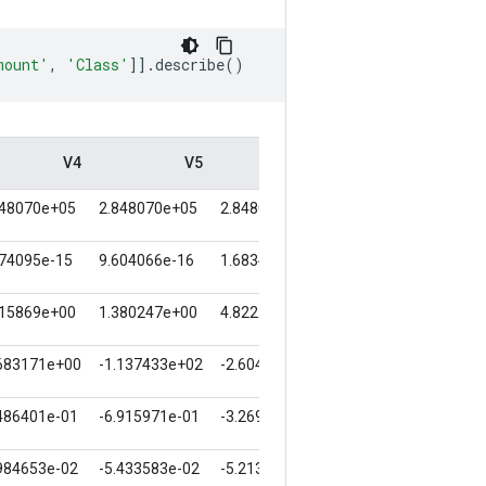
mount'
,
'Class'
]].
describe
()