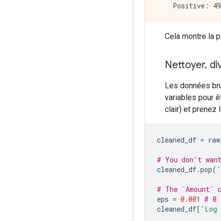
Cela montre la pe
Nettoyer
,
di
Les données bru
variables pour ê
clair) et prenez 
cleaned_df 
=
 raw
# You don't wan
cleaned_df
.
pop
(
'
# The `Amount` c
eps 
=
0.001
# 0 
cleaned_df
[
'Log 