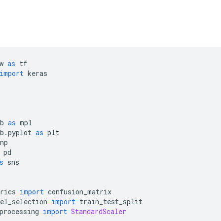
w 
as
 tf
import
 keras
b 
as
 mpl
b
.
pyplot 
as
 plt
np
 pd
s
 sns
rics 
import
 confusion_matrix
el_selection 
import
 train_test_split
processing 
import
StandardScaler