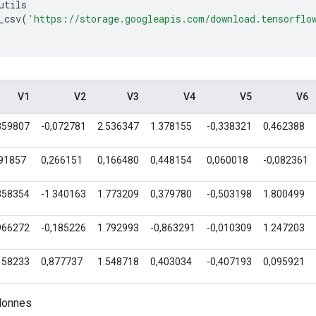
utils
_csv
(
'https://storage.googleapis.com/download.tensorflo