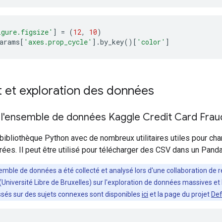
igure.figsize'
]
=
(
12
,
10
)
arams
[
'axes.prop_cycle'
].
by_key
()[
'color'
]
t et exploration des données
 l'ensemble de données Kaggle Credit Card Frau
ibliothèque Python avec de nombreux utilitaires utiles pour char
ées. Il peut être utilisé pour télécharger des CSV dans un Pan
mble de données a été collecté et analysé lors d'une collaboration de r
(Université Libre de Bruxelles) sur l'exploration de données massives et 
assés sur des sujets connexes sont disponibles
ici
et la page du projet
Def