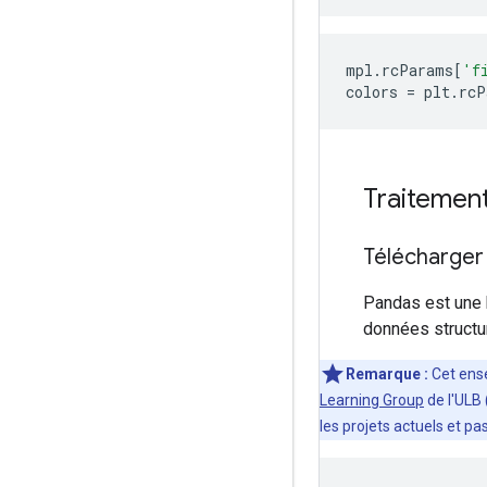
mpl
.
rcParams
[
'f
colors 
=
 plt
.
rcP
Traitemen
Télécharger
Pandas est une b
données structur
Remarque :
Cet ense
Learning Group
de l'ULB 
les projets actuels et p