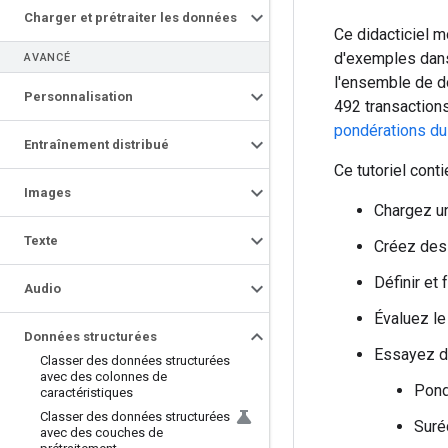
Charger et prétraiter les données
Ce didacticiel 
d'exemples dans
AVANCÉ
l'ensemble de 
Personnalisation
492 transactions
pondérations du
Entraînement distribué
Ce tutoriel cont
Images
Chargez un
Texte
Créez des 
Définir et
Audio
Évaluez le
Données structurées
Essayez de
Classer des données structurées
avec des colonnes de
Pond
caractéristiques
Classer des données structurées
Suré
avec des couches de