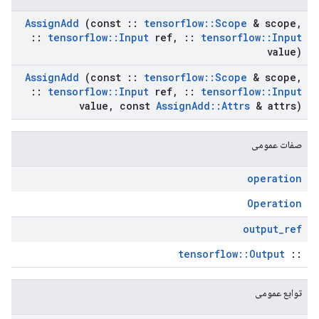
Assign
Add
(const
::
tensorflow
::
Scope
& scope
,
::
tensorflow
::
Input
ref
,
::
tensorflow
::
Input
value)
Assign
Add
(const
::
tensorflow
::
Scope
& scope
,
::
tensorflow
::
Input
ref
,
::
tensorflow
::
Input
value
,
const
Assign
Add
::
Attrs
& attrs)
صفات عمومی
operation
Operation
output
_
ref
tensorflow::Output
::
توابع عمومی