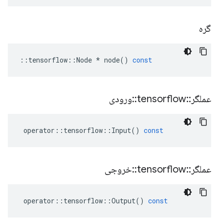
گره
::
tensorflow
::
Node
*
node
()
const
عملگر
::
tensorflow
::
ورودی
operator
::
tensorflow
::
Input
()
const
عملگر
::
tensorflow
::
خروجی
operator
::
tensorflow
::
Output
()
const