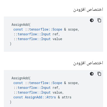
اختصاص افزودن
AssignAdd
(
const
::
tensorflow
::
Scope
&
scope
,
::
tensorflow
::
Input
ref
,
::
tensorflow
::
Input
value
)
اختصاص افزودن
AssignAdd
(
const
::
tensorflow
::
Scope
&
scope
,
::
tensorflow
::
Input
ref
,
::
tensorflow
::
Input
value
,
const
AssignAdd
::
Attrs
&
attrs
)