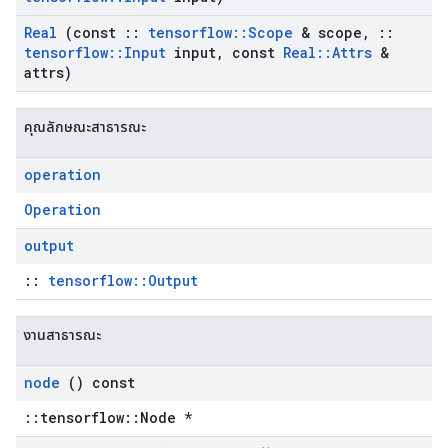
Real
(const
::
tensorflow
::
Scope
& scope
,
::
tensorflow
::
Input
input
,
const
Real
::
Attrs
&
attrs)
คุณลักษณะสาธารณะ
operation
Operation
output
::
tensorflow::Output
งานสาธารณะ
node
() const
::tensorflow::Node *