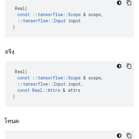
Real
(
const
::
tensorflow
::
Scope
&
scope
,
::
tensorflow
::
Input
input
)
จริง
Real
(
const
::
tensorflow
::
Scope
&
scope
,
::
tensorflow
::
Input
input
,
const
Real
::
Attrs
&
attrs
)
โหนด