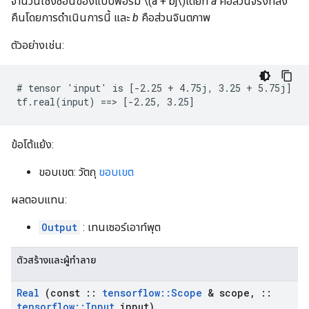
จำนวนเชิงซ้อนของแบบฟอร์ม \(a + bj\)โดยที่
a
คือส่วนจริงที่ส่ง
คืนโดยการดำเนินการนี้ และ
b
คือส่วนจินตภาพ
ตัวอย่างเช่น:
# tensor 'input' is [-2.25 + 4.75j, 3.25 + 5.75j]

tf.real(input) ==> [-2.25, 3.25]
ข้อโต้แย้ง:
ขอบเขต: วัตถุ
ขอบเขต
ผลตอบแทน:
Output
: เทนเซอร์เอาท์พุต
ตัวสร้างและผู้ทำลาย
Real
(const
::
tensorflow
::
Scope
& scope
,
::
tensorflow
::
Input
input)