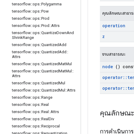
tensorflow
::
ops
::
Polygamma
tensorflow
::
ops
::
Pow
คุณลักษณะสาธา
tensorflow
::
ops
::
Prod
operation
tensorflow
::
ops
::
Prod
::
Attrs
tensorflow
::
ops
::
Quantize
Down
And
z
Shrink
Range
tensorflow
::
ops
::
Quantized
Add
tensorflow
::
ops
::
Quantized
Add
::
งานสาธารณะ
Attrs
tensorflow
::
ops
::
Quantized
Mat
Mul
node
() cons
tensorflow
::
ops
::
Quantized
Mat
Mul
::
Attrs
operator
::
te
tensorflow
::
ops
::
Quantized
Mul
operator
::
te
tensorflow
::
ops
::
Quantized
Mul
::
Attrs
tensorflow
::
ops
::
Range
tensorflow
::
ops
::
Real
คุณลักษณ
tensorflow
::
ops
::
Real
::
Attrs
tensorflow
::
ops
::
Real
Div
tensorflow
::
ops
::
Reciprocal
การดำเนินกา
tensorflow
::
ops
::
Requantization