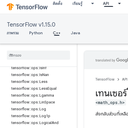
ติดตั้ง
เรียนรู้
API
tensorflow::ops::HistogramFixedWid
th
tensorflow::ops::HistogramFixedWid
th::Attrs
TensorFlow v1.15.0
tensorflow::ops::Igamma
ภาพรวม
Python
C++
Java
tensorflow::ops::Igammac
tensorflow
::
ops
::
Imag
tensorflow
::
ops
::
Imag
::
Attrs
tensorflow
::
ops
::
Inv
tensorflow
::
ops
::
Is
Finite
tensorflow
::
ops
::
Is
Inf
tensorflow
::
ops
::
Is
Nan
TensorFlow
API
tensorflow
::
ops
::
Less
tensorflow
::
ops
::
Less
Equal
เทนเซอร์
tensorflow
::
ops
::
Lgamma
<math_ops.h>
tensorflow
::
ops
::
Lin
Space
tensorflow
::
ops
::
Log
ส่งกลับส่วนที่เ
tensorflow
::
ops
::
Log1p
tensorflow
::
ops
::
Logical
And