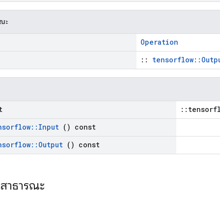
รณะ
Operation
::
tensorflow::Outp
t
::tensorf
nsorflow
::
Input
() const
nsorflow
::
Output
() const
ะสาธารณะ
ร