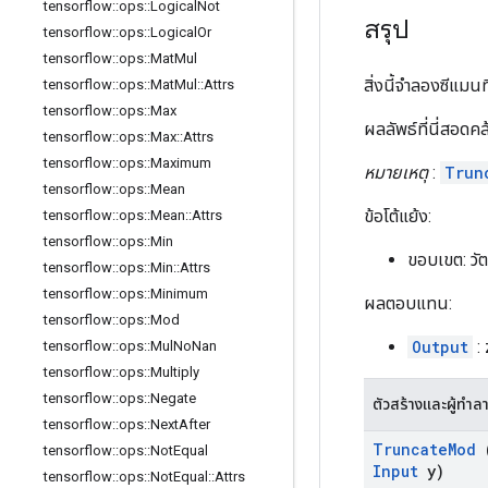
tensorflow
::
ops
::
Logical
Not
สรุป
tensorflow
::
ops
::
Logical
Or
tensorflow
::
ops
::
Mat
Mul
สิ่งนี้จำลองซีแมนท
tensorflow
::
ops
::
Mat
Mul
::
Attrs
tensorflow
::
ops
::
Max
ผลลัพธ์ที่นี่สอดค
tensorflow
::
ops
::
Max
::
Attrs
tensorflow
::
ops
::
Maximum
หมายเหตุ
:
Trun
tensorflow
::
ops
::
Mean
ข้อโต้แย้ง:
tensorflow
::
ops
::
Mean
::
Attrs
tensorflow
::
ops
::
Min
ขอบเขต: วัต
tensorflow
::
ops
::
Min
::
Attrs
tensorflow
::
ops
::
Minimum
ผลตอบแทน:
tensorflow
::
ops
::
Mod
Output
: 
tensorflow
::
ops
::
Mul
No
Nan
tensorflow
::
ops
::
Multiply
tensorflow
::
ops
::
Negate
ตัวสร้างและผู้ทำล
tensorflow
::
ops
::
Next
After
Truncate
Mod
tensorflow
::
ops
::
Not
Equal
Input
y)
tensorflow
::
ops
::
Not
Equal
::
Attrs