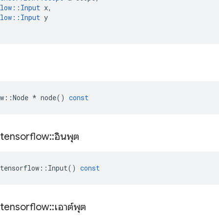
low
::
Input
x
,
low
::
Input
y
w
::
Node
*
node
()
const
tensorflow
::
อินพุต
tensorflow
::
Input
()
const
tensorflow
::
เอาต์พุต