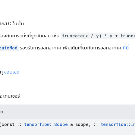
ิกส์ C ในนั้น
ล้องกับการแบ่งที่ถูกตัดทอน เช่น
truncate(x / y) * y + trunc
cateMod
รองรับการออกอากาศ เพิ่มเติมเกี่ยวกับการออกอากาศ
ที่นี่
ถุ
ขอบเขต
z เทนเซอร์
าย
(const
::
tensorflow
::
Scope
& scope
,
::
tensorflow
::
I