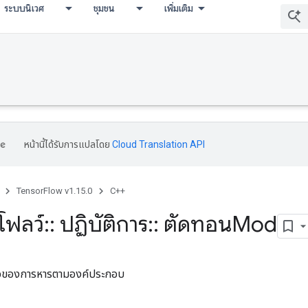
ระบบนิเวศ
ชุมชน
เพิ่มเติม
หน้านี้ได้รับการแปลโดย
Cloud Translation API
TensorFlow v1.15.0
C++
โฟลว์
::
ปฏิบัติการ
::
ตัดทอนMod
หลือของการหารตามองค์ประกอบ