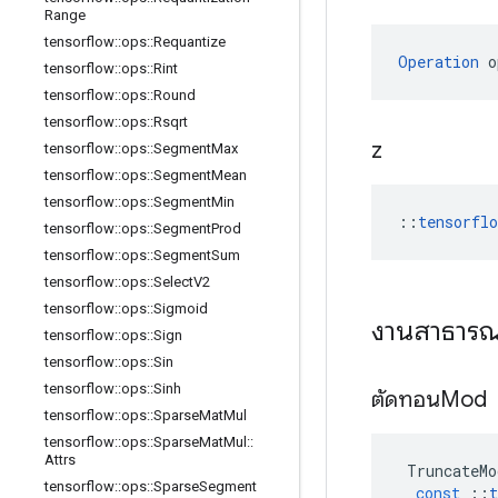
Range
tensorflow
::
ops
::
Requantize
Operation
 o
tensorflow
::
ops
::
Rint
tensorflow
::
ops
::
Round
tensorflow
::
ops
::
Rsqrt
z
tensorflow
::
ops
::
Segment
Max
tensorflow
::
ops
::
Segment
Mean
tensorflow
::
ops
::
Segment
Min
::
tensorfl
tensorflow
::
ops
::
Segment
Prod
tensorflow
::
ops
::
Segment
Sum
tensorflow
::
ops
::
Select
V2
tensorflow
::
ops
::
Sigmoid
งานสาธาร
tensorflow
::
ops
::
Sign
tensorflow
::
ops
::
Sin
tensorflow
::
ops
::
Sinh
ตัดทอนMod
tensorflow
::
ops
::
Sparse
Mat
Mul
tensorflow
::
ops
::
Sparse
Mat
Mul
::
Attrs
TruncateMo
tensorflow
::
ops
::
Sparse
Segment
const
::
t