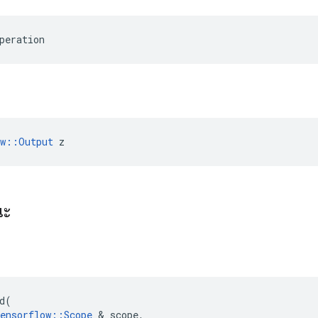
peration
ow::Output
 z
ณะ
d
(
ensorflow
::
Scope
&
scope
,