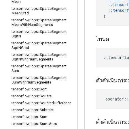
Mean
::
tensorf
tensorflow
::
ops
::
Sparse
Segment
::
tensorf
Mean
Grad
)
tensorflow
::
ops
::
Sparse
Segment
Mean
With
Num
Segments
tensorflow
::
ops
::
Sparse
Segment
Sqrt
N
โหนด
tensorflow
::
ops
::
Sparse
Segment
Sqrt
NGrad
tensorflow
::
ops
::
Sparse
Segment
::
tensorflo
Sqrt
NWith
Num
Segments
tensorflow
::
ops
::
Sparse
Segment
Sum
tensorflow
::
ops
::
Sparse
Segment
ตัวดำเนินการ
::
Sum
With
Num
Segments
tensorflow
::
ops
::
Sqrt
tensorflow
::
ops
::
Square
operator
::
tensorflow
::
ops
::
Squared
Difference
tensorflow
::
ops
::
Subtract
tensorflow
::
ops
::
Sum
ตัวดำเนินการ
::
tensorflow
::
ops
::
Sum
::
Attrs