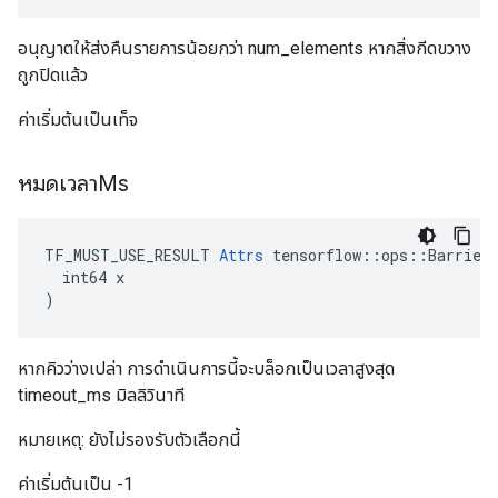
อนุญาตให้ส่งคืนรายการน้อยกว่า num_elements หากสิ่งกีดขวาง
ถูกปิดแล้ว
ค่าเริ่มต้นเป็นเท็จ
หมดเวลาMs
TF_MUST_USE_RESULT 
Attrs
 tensorflow::ops::BarrierT
  int64 x

)
หากคิวว่างเปล่า การดำเนินการนี้จะบล็อกเป็นเวลาสูงสุด
timeout_ms มิลลิวินาที
หมายเหตุ: ยังไม่รองรับตัวเลือกนี้
ค่าเริ่มต้นเป็น -1