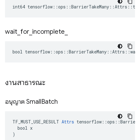
int64 tensorflow::ops::BarrierTakeMany::Attrs::ti
wait
_
for
_
incomplete
_
bool tensorflow::ops::BarrierTakeMany::Attrs::wait
งานสาธารณะ
อนุญาต Small
Batch
TF_MUST_USE_RESULT 
Attrs
 tensorflow::ops::BarrierT
  bool x

)