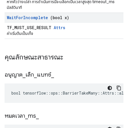
หากคิวว่างเปล่า การดำเนินการนี้จะบล็อกเป็นเวลาสูงสุด timeout_ms
มิลลิวินาที
Wait
For
Incomplete
(bool x)
TF_MUST_USE_RESULT
Attrs
ค่าเริ่มต้นเป็นเท็จ
คุณลักษณะสาธารณะ
อนุญาต
_
เล็ก
_
แบทช์
_
bool tensorflow::ops::BarrierTakeMany::Attrs::allo
หมดเวลา
_
ms
_