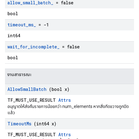
allow
_
small
_
batch
_
= false
bool
timeout
_
ms
_
= -1
int64
wait
_
for
_
incomplete
_
= false
bool
งานสาธารณะ
Allow
Small
Batch
(bool x)
TF_MUST_USE_RESULT
Attrs
อนุญาตให้ส่งคืนรายการน้อยกว่า num_elements หากสิ่งกีดขวางถูกปิด
แล้ว
Timeout
Ms
(int64 x)
TF_MUST_USE_RESULT
Attrs