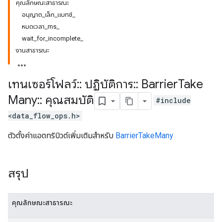
คุณลักษณะสาธารณะ
อนุญาต_เล็ก_แบทช์_
หมดเวลา_ms_
wait_for_incomplete_
งานสาธารณะ
เทนเซอร์โฟลว์
::
ปฏิบัติการ
::
Barrier
Take
Many
::
คุณสมบัติ
#include
<data_flow_ops.h>
ตัวตั้งค่าแอตทริบิวต์เพิ่มเติมสำหรับ
BarrierTakeMany
สรุป
คุณลักษณะสาธารณะ