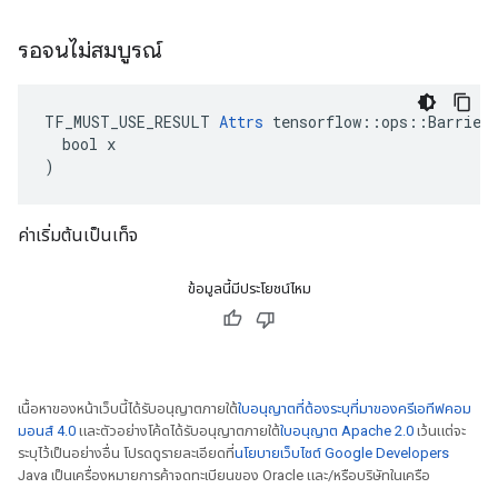
รอจนไม่สมบูรณ์
TF_MUST_USE_RESULT 
Attrs
 tensorflow::ops::BarrierT
  bool x

)
ค่าเริ่มต้นเป็นเท็จ
ข้อมูลนี้มีประโยชน์ไหม
เนื้อหาของหน้าเว็บนี้ได้รับอนุญาตภายใต้
ใบอนุญาตที่ต้องระบุที่มาของครีเอทีฟคอม
มอนส์ 4.0
และตัวอย่างโค้ดได้รับอนุญาตภายใต้
ใบอนุญาต Apache 2.0
เว้นแต่จะ
ระบุไว้เป็นอย่างอื่น โปรดดูรายละเอียดที่
นโยบายเว็บไซต์ Google Developers
Java เป็นเครื่องหมายการค้าจดทะเบียนของ Oracle และ/หรือบริษัทในเครือ