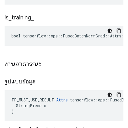
is
_
training
_
bool tensorflow::ops::FusedBatchNormGrad::Attrs::
งานสาธารณะ
รูปแบบข้อมูล
TF_MUST_USE_RESULT 
Attrs
 tensorflow::ops::FusedBat
  StringPiece x

)