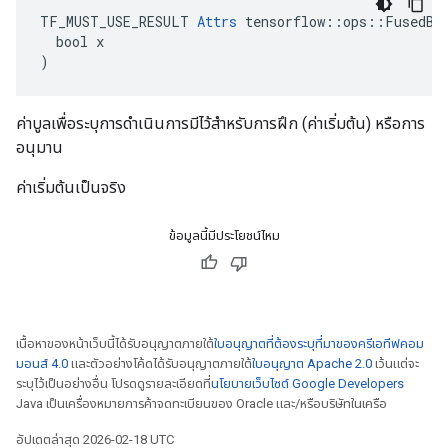
TF_MUST_USE_RESULT 
Attrs
 tensorflow::ops::FusedBat
  bool x

)
ค่าบูลเพื่อระบุการดำเนินการมีไว้สำหรับการฝึก (ค่าเริ่มต้น) หรือการ
อนุมาน
ค่าเริ่มต้นเป็นจริง
ข้อมูลนี้มีประโยชน์ไหม
เนื้อหาของหน้าเว็บนี้ได้รับอนุญาตภายใต้
ใบอนุญาตที่ต้องระบุที่มาของครีเอทีฟคอม
มอนส์ 4.0
และตัวอย่างโค้ดได้รับอนุญาตภายใต้
ใบอนุญาต Apache 2.0
เว้นแต่จะ
ระบุไว้เป็นอย่างอื่น โปรดดูรายละเอียดที่
นโยบายเว็บไซต์ Google Developers
Java เป็นเครื่องหมายการค้าจดทะเบียนของ Oracle และ/หรือบริษัทในเครือ
อัปเดตล่าสุด 2026-02-18 UTC