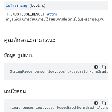
Is
Training
(bool x)
TF_MUST_USE_RESULT
Attrs
ค่าบูลเพื่อระบุการดำเนินการมีไว้สำหรับการฝึก (ค่าเริ่มต้น) หรือการอนุมาน
คุณลักษณะสาธารณะ
ข้อมูล
_
รูปแบบ
_
StringPiece tensorflow::ops::FusedBatchNormGrad::
เอปไซลอน
_
float tensorflow::ops::FusedBatchNormGrad::Attrs: