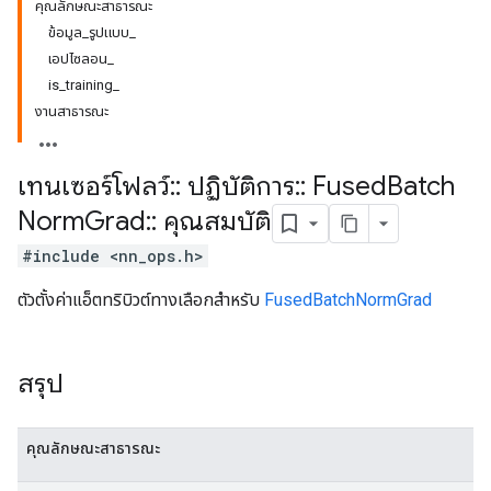
คุณลักษณะสาธารณะ
ข้อมูล_รูปแบบ_
เอปไซลอน_
is_training_
งานสาธารณะ
เทนเซอร์โฟลว์
::
ปฏิบัติการ
::
Fused
Batch
Norm
Grad
::
คุณสมบัติ
#include <nn_ops.h>
ตัวตั้งค่าแอ็ตทริบิวต์ทางเลือกสำหรับ
FusedBatchNormGrad
สรุป
คุณลักษณะสาธารณะ