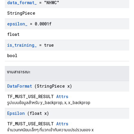
data
_
format
_
= "NHWC"
StringPiece
epsilon
_
= 0
.
0001f
float
is
_
training
_
= true
bool
งานสาธารณะ
Data
Format
(String
Piece x)
TF_MUST_USE_RESULT
Attrs
รูปแบบข้อมูลสำหรับ y_backprop, x, x_backprop
Epsilon
(float x)
TF_MUST_USE_RESULT
Attrs
จำนวนทศนิยมเล็กๆ ที่บวกเข้ากับความแปรปรวนของ x