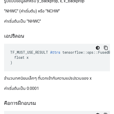
รูปแบบข้อมูลสำหรับ y_backprop, x, x_backprop
"NHWC" (ค่าเริ่มต้น) หรือ "NCHW"
ค่าเริ่มต้นเป็น "NHWC"
เอปซิลอน
TF_MUST_USE_RESULT 
Attrs
 tensorflow::ops::FusedBat
  float x

)
จำนวนทศนิยมเล็กๆ ที่บวกเข้ากับความแปรปรวนของ x
ค่าเริ่มต้นเป็น 0.0001
คือการฝึกอบรม