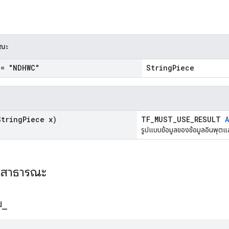
รณะ
= "NDHWC"
StringPiece
tring
Piece x)
TF_MUST_USE_RESULT
A
รูปแบบข้อมูลของข้อมูลอินพุตแ
ะสาธารณะ
บ
_