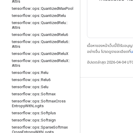
Attrs
tensorflow
::
ops
::
Quantized
Max
Pool
tensorflow
::
ops
::
Quantized
Relu
tensorflow
::
ops
::
Quantized
Relu
::
Attrs
tensorflow
::
ops
::
Quantized
Relu6
tensorflow
::
ops
::
Quantized
Relu6
::
เนื้อหาของหน้าเว็บนี้ได้รับอนุ
Attrs
อย่างอื่น โปรดดูรายละเอียดที่
น
tensorflow
::
ops
::
Quantized
Relu
X
tensorflow
::
ops
::
Quantized
Relu
X
::
อัปเดตล่าสุด 2026-04-04 UT
Attrs
tensorflow
::
ops
::
Relu
tensorflow
::
ops
::
Relu6
tensorflow
::
ops
::
Selu
เชื่อมต่อเสมอ
tensorflow
::
ops
::
Softmax
บล็อก
tensorflow
::
ops
::
Softmax
Cross
Entropy
With
Logits
ฟอรัม
tensorflow
::
ops
::
Softplus
GitHub
tensorflow
::
ops
::
Softsign
Twitter
tensorflow
::
ops
::
Sparse
Softmax
Cross
Entropy
With
Logits