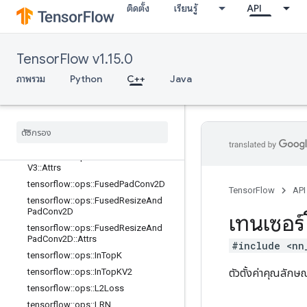
adV2::Attrs
ติดตั้ง
เรียนรู้
API
tensorflow::ops::FusedBatchNormGr
adV3
tensorflow::ops::FusedBatchNormGr
TensorFlow v1.15.0
adV3::Attrs
tensorflow::ops::FusedBatchNormV
ภาพรวม
Python
C++
Java
2
tensorflow
::
ops
::
Fused
Batch
Norm
V2
::
Attrs
tensorflow
::
ops
::
Fused
Batch
Norm
V3
tensorflow
::
ops
::
Fused
Batch
Norm
V3
::
Attrs
tensorflow
::
ops
::
Fused
Pad
Conv2D
TensorFlow
API
tensorflow
::
ops
::
Fused
Resize
And
Pad
Conv2D
เทนเซอร์
tensorflow
::
ops
::
Fused
Resize
And
Pad
Conv2D
::
Attrs
#include <nn
tensorflow
::
ops
::
In
Top
K
ตัวตั้งค่าคุณลัก
tensorflow
::
ops
::
In
Top
KV2
tensorflow
::
ops
::
L2Loss
tensorflow
::
ops
::
LRN