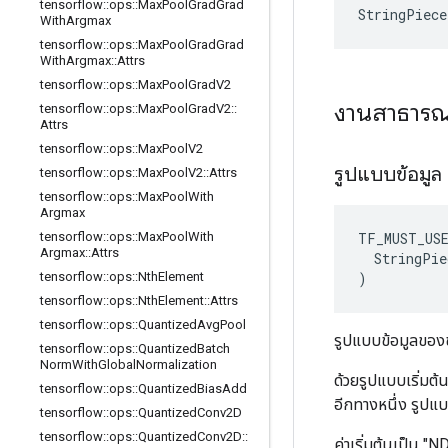
tensorflow
::
ops
::
Max
Pool
Grad
Grad
StringPiec
With
Argmax
tensorflow
::
ops
::
Max
Pool
Grad
Grad
With
Argmax
::
Attrs
tensorflow
::
ops
::
Max
Pool
Grad
V2
งานสาธาร
tensorflow
::
ops
::
Max
Pool
Grad
V2
::
Attrs
tensorflow
::
ops
::
Max
Pool
V2
รูปแบบข้อมูล
tensorflow
::
ops
::
Max
Pool
V2
::
Attrs
tensorflow
::
ops
::
Max
Pool
With
Argmax
TF_MUST_US
tensorflow
::
ops
::
Max
Pool
With
Argmax
::
Attrs
  StringPie
)
tensorflow
::
ops
::
Nth
Element
tensorflow
::
ops
::
Nth
Element
::
Attrs
tensorflow
::
ops
::
Quantized
Avg
Pool
รูปแบบข้อมูลของข
tensorflow
::
ops
::
Quantized
Batch
Norm
With
Global
Normalization
ด้วยรูปแบบเริ่มต้
tensorflow
::
ops
::
Quantized
Bias
Add
อีกทางหนึ่ง รูปแ
tensorflow
::
ops
::
Quantized
Conv2D
tensorflow
::
ops
::
Quantized
Conv2D
::
ค่าเริ่มต้นเป็น 