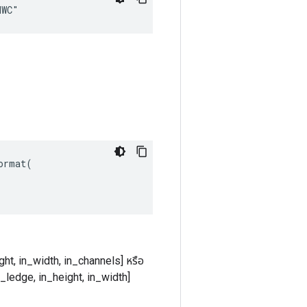
HWC"
rmat(

ght, in_width, in_channels] หรือ
n_ledge, in_height, in_width]