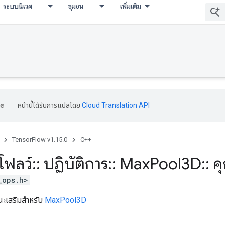
ระบบนิเวศ
ชุมชน
เพิ่มเติม
หน้านี้ได้รับการแปลโดย
Cloud Translation API
TensorFlow v1.15.0
C++
โฟลว์
::
ปฏิบัติการ
::
Max
Pool3D
::
คุ
_ops.h>
ษณะเสริมสำหรับ
MaxPool3D