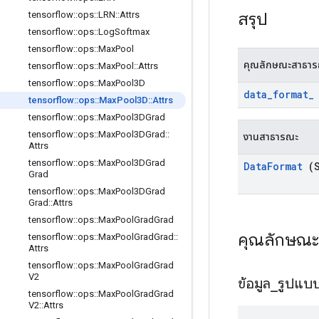
สรุป
tensorflow
::
ops
::
LRN
::
Attrs
tensorflow
::
ops
::
Log
Softmax
tensorflow
::
ops
::
Max
Pool
คุณลักษณะสาธา
tensorflow
::
ops
::
Max
Pool
::
Attrs
tensorflow
::
ops
::
Max
Pool3D
data
_
format
_
tensorflow
::
ops
::
Max
Pool3D
::
Attrs
tensorflow
::
ops
::
Max
Pool3DGrad
tensorflow
::
ops
::
Max
Pool3DGrad
::
งานสาธารณะ
Attrs
tensorflow
::
ops
::
Max
Pool3DGrad
Data
Format
(S
Grad
tensorflow
::
ops
::
Max
Pool3DGrad
Grad
::
Attrs
tensorflow
::
ops
::
Max
Pool
Grad
Grad
คุณลักษณ
tensorflow
::
ops
::
Max
Pool
Grad
Grad
::
Attrs
tensorflow
::
ops
::
Max
Pool
Grad
Grad
V2
ข้อมูล
_
รูปแบ
tensorflow
::
ops
::
Max
Pool
Grad
Grad
V2
::
Attrs