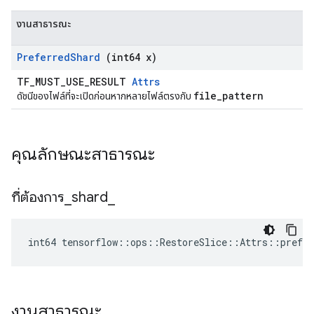
งานสาธารณะ
Preferred
Shard
(int64 x)
TF_MUST_USE_RESULT
Attrs
file_pattern
ดัชนีของไฟล์ที่จะเปิดก่อนหากหลายไฟล์ตรงกับ
คุณลักษณะสาธารณะ
ที่ต้องการ
_
shard
_
int64 tensorflow::ops::RestoreSlice::Attrs::prefer
งานสาธารณะ