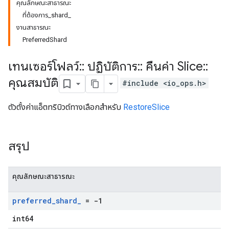
คุณลักษณะสาธารณะ
ที่ต้องการ
_
shard
_
งานสาธารณะ
Preferred
Shard
เทนเซอร์โฟลว์
::
ปฏิบัติการ
::
คืนค่า Slice
::
คุณสมบัติ
#include <io_ops.h>
ตัวตั้งค่าแอ็ตทริบิวต์ทางเลือกสำหรับ
RestoreSlice
สรุป
คุณลักษณะสาธารณะ
preferred
_
shard
_
= -1
int64