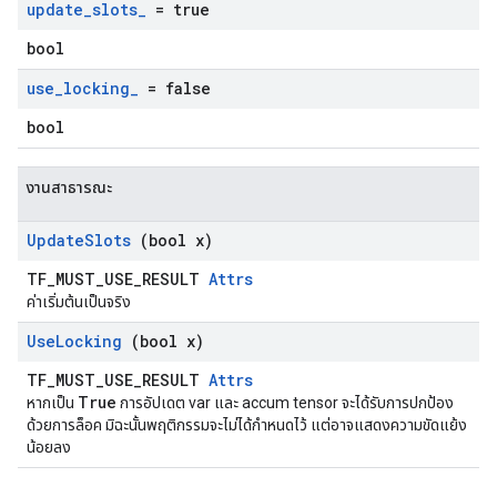
update
_
slots
_
= true
bool
use
_
locking
_
= false
bool
งานสาธารณะ
Update
Slots
(bool x)
TF_MUST_USE_RESULT
Attrs
ค่าเริ่มต้นเป็นจริง
Use
Locking
(bool x)
TF_MUST_USE_RESULT
Attrs
True
หากเป็น
การอัปเดต var และ accum tensor จะได้รับการปกป้อง
ด้วยการล็อค มิฉะนั้นพฤติกรรมจะไม่ได้กำหนดไว้ แต่อาจแสดงความขัดแย้ง
น้อยลง