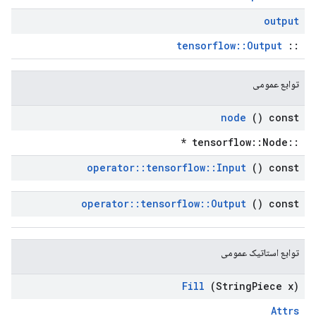
output
tensorflow::Output
::
توابع عمومی
node
() const
::tensorflow::Node *
operator
::
tensorflow
::
Input
() const
operator
::
tensorflow
::
Output
() const
توابع استاتیک عمومی
Fill
(String
Piece x)
Attrs