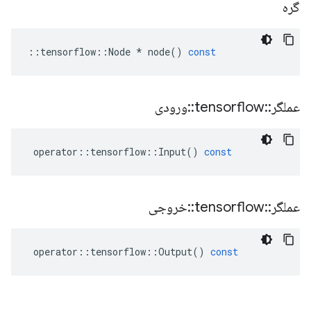
گره
::
tensorflow
::
Node
*
node
()
const
عملگر
::
tensorflow
::
ورودی
operator
::
tensorflow
::
Input
()
const
عملگر
::
tensorflow
::
خروجی
operator
::
tensorflow
::
Output
()
const