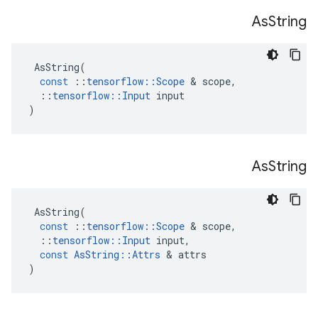
As
String
AsString
(
const
::
tensorflow
::
Scope
&
scope
,
::
tensorflow
::
Input
input
)
As
String
AsString
(
const
::
tensorflow
::
Scope
&
scope
,
::
tensorflow
::
Input
input
,
const
AsString
::
Attrs
&
attrs
)