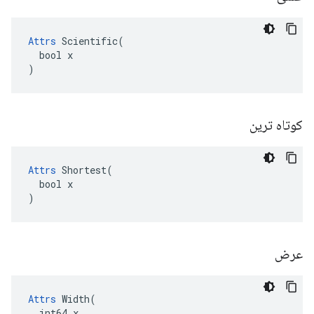
Attrs
 Scientific(

  bool x

)
کوتاه ترین
Attrs
 Shortest(

  bool x

)
عرض
Attrs
 Width(

  int64 x
