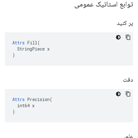
توابع استاتیک عمومی
پر کنید
Attrs
 Fill(

  StringPiece x

)
دقت
Attrs
 Precision(

  int64 x

)
علمی