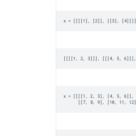
x = [[[[1], [2]], [[3], [4]]]
[[[[1, 2, 3]]], [[[4, 5, 6]]]
x = [[[[1, 2, 3], [4, 5, 6]],

      [[7, 8, 9], [10, 11, 12