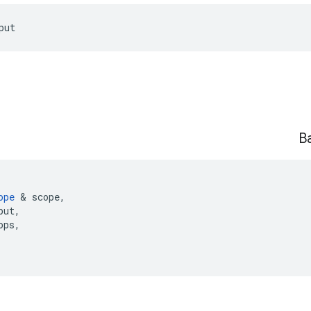
put
B
ope
&
scope
,
put
,
ops
,