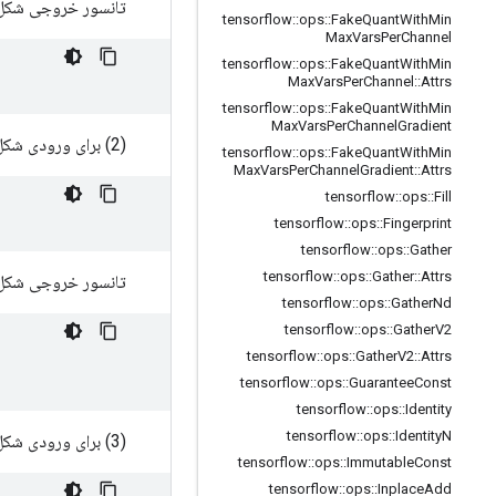
تانسور خروجی شک
tensorflow
::
ops
::
Fake
Quant
With
Min
Max
Vars
Per
Channel
tensorflow
::
ops
::
Fake
Quant
With
Min
Max
Vars
Per
Channel
::
Attrs
tensorflow
::
ops
::
Fake
Quant
With
Min
Max
Vars
Per
Channel
Gradient
(2) برای ورودی شکل زیر
tensorflow
::
ops
::
Fake
Quant
With
Min
Max
Vars
Per
Channel
Gradient
::
Attrs
tensorflow
::
ops
::
Fill
tensorflow
::
ops
::
Fingerprint
tensorflow
::
ops
::
Gather
tensorflow
::
ops
::
Gather
::
Attrs
تانسور خروجی شک
tensorflow
::
ops
::
Gather
Nd
tensorflow
::
ops
::
Gather
V2
tensorflow
::
ops
::
Gather
V2
::
Attrs
tensorflow
::
ops
::
Guarantee
Const
tensorflow
::
ops
::
Identity
tensorflow
::
ops
::
Identity
N
(3) برای ورودی شکل زیر
tensorflow
::
ops
::
Immutable
Const
tensorflow
::
ops
::
Inplace
Add