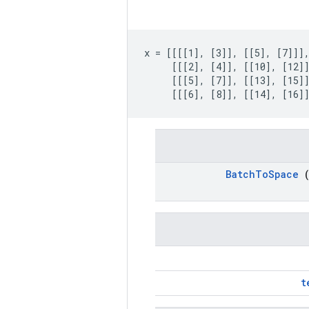
x = [[[[1], [3]], [[5], [7]]],
     [[[2], [4]], [[10], [12]]
     [[[5], [7]], [[13], [15]]
     [[[6], [8]], [[14], [16]
Batch
To
Space
(
t