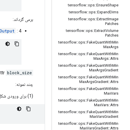
tensorflow
::
ops
::
Ensure
Shape
tensorflow
::
ops
::
Expand
Dims
برمی گرداند:
tensorflow
::
ops
::
Extract
Image
Patches
: 4 بعدی با شکل
Output
tensorflow
::
ops
::
Extract
Volume
Patches
tensorflow
::
ops
::
Fake
Quant
With
Min
Max
Args
tensorflow
::
ops
::
Fake
Quant
With
Min
Max
Args
::
Attrs
tensorflow
::
ops
::
Fake
Quant
With
Min
Max
Args
Gradient
ttr
block_size
tensorflow
::
ops
::
Fake
Quant
With
Min
Max
Args
Gradient
::
Attrs
چند نمونه:
tensorflow
::
ops
::
Fake
Quant
With
Min
Max
Vars
(1) برای ورودی شکل زیر
tensorflow
::
ops
::
Fake
Quant
With
Min
Max
Vars
::
Attrs
tensorflow
::
ops
::
Fake
Quant
With
Min
Max
Vars
Gradient
tensorflow
::
ops
::
Fake
Quant
With
Min
Max
Vars
Gradient
::
Attrs