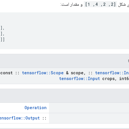
ی شکل
[2, 2, 4, 1]
و مقدار است:


],

],

]]]
const
::
tensorflow
::
Scope
& scope
,
::
tensorflow
::
In
tensorflow
::
Input
crops
,
int6
Operation
ensorflow::Output
::