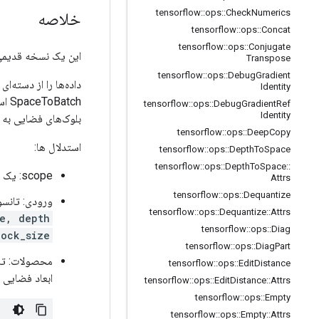
tensorflow
::
ops
::
Check
Numerics
خلاصه
tensorflow
::
ops
::
Concat
tensorflow
::
ops
::
Conjugate
این یک نسخه قدیمی
Transpose
tensorflow
::
ops
::
Debug
Gradient
داده‌ها را از دسته‌ا
Identity
SpaceToBatch است. به طور خاص، این عملیات یک کپی از تانسور ورودی را خروجی می‌دهد که در آن مقادیر از بعد
tensorflow
::
ops
::
Debug
Gradient
Ref
Identity
بلوک‌های فضایی به ا
tensorflow
::
ops
::
Deep
Copy
استدلال ها:
tensorflow
::
ops
::
Depth
To
Space
tensorflow
::
ops
::
Depth
To
Space
::
scope: یک شی
Attrs
tensorflow
::
ops
::
Dequantize
ورودی: تانسور 4 بعدی با
tensorflow
::
ops
::
Dequantize
::
Attrs
e, depth]
tensorflow
::
ops
::
Diag
lock_size
tensorflow
::
ops
::
Diag
Part
محصولات: تا
tensorflow
::
ops
::
Edit
Distance
ابعاد فضایی 
tensorflow
::
ops
::
Edit
Distance
::
Attrs
tensorflow
::
ops
::
Empty
tensorflow
::
ops
::
Empty
::
Attrs