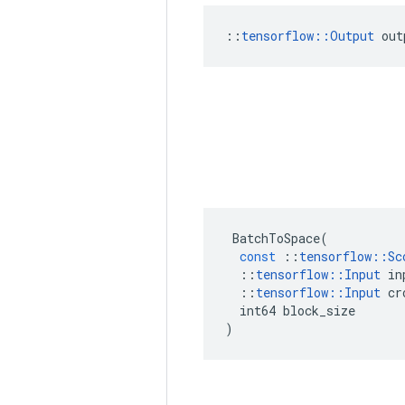
::
tensorflow::Output
 out
BatchToSpace
(
const
::
tensorflow
::
Sc
::
tensorflow
::
Input
in
::
tensorflow
::
Input
cr
int64
block_size
)