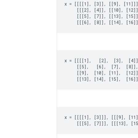
x = [[[[1], [3]], [[9], [11]]]
     [[[2], [4]], [[10], [12]]
     [[[5], [7]], [[13], [15]]
     [[[6], [8]], [[14], [16]
x = [[[[1],   [2],  [3],  [4]]
     [[5],   [6],  [7],  [8]],
     [[9],  [10], [11],  [12]]
     [[13], [14], [15],  [16]
x = [[[[1], [3]]], [[[9], [11]
     [[[5], [7]]], [[[13], [1