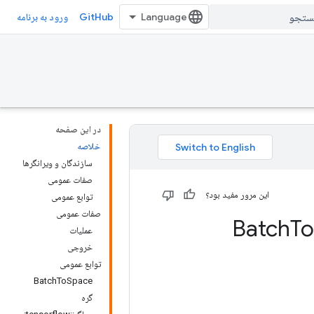
GitHub
ورود به برنامه
در این صفحه
خلاصه
سازندگان و ویرانگرها
صفات عمومی
این مرور مفید بود؟
توابع عمومی
صفات عمومی
To
عملیات
خروجی
توابع عمومی
BatchToSpace
گره