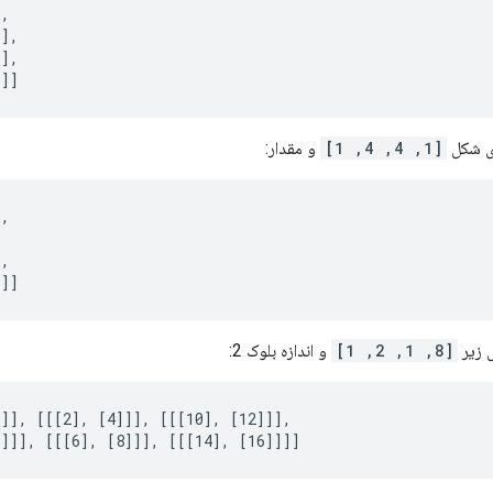
,

],

],

]]]
ی شکل
[1, 4, 4, 1]
و مقدار:
,



,

]]]
[8, 1, 2, 1]
و اندازه بلوک 2:
]], [[[2], [4]]], [[[10], [12]]],

5]]], [[[6], [8]]], [[[14], [16]]]]