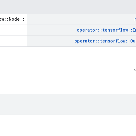
::tensorflow::Node *
operator
::
tensorflow
::
I
operator
::
tensorflow
::
Ou
ی