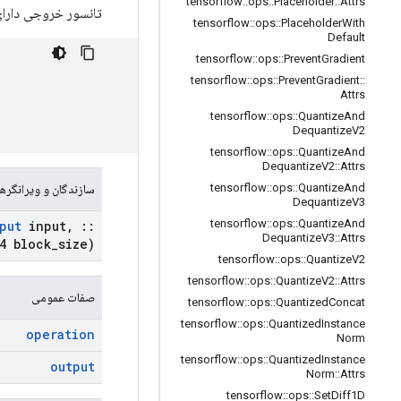
tensorflow
::
ops
::
Placeholder
::
Attrs
تانسور خروجی دارا
tensorflow
::
ops
::
Placeholder
With
Default
tensorflow
::
ops
::
Prevent
Gradient
tensorflow
::
ops
::
Prevent
Gradient
::
Attrs
tensorflow
::
ops
::
Quantize
And
Dequantize
V2
tensorflow
::
ops
::
Quantize
And
Dequantize
V2
::
Attrs
tensorflow
::
ops
::
Quantize
And
سازندگان و ویرانگرها
Dequantize
V3
tensorflow
::
ops
::
Quantize
And
put
input
,
::
Dequantize
V3
::
Attrs
4 block
_
size)
tensorflow
::
ops
::
Quantize
V2
tensorflow
::
ops
::
Quantize
V2
::
Attrs
صفات عمومی
tensorflow
::
ops
::
Quantized
Concat
tensorflow
::
ops
::
Quantized
Instance
operation
Norm
tensorflow
::
ops
::
Quantized
Instance
output
Norm
::
Attrs
tensorflow
::
ops
::
Set
Diff1D