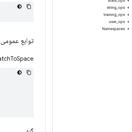
state
_
ops
string
_
ops
training
_
ops
user
_
ops
Namespaces
توابع عمومی
atch
To
Space
گره