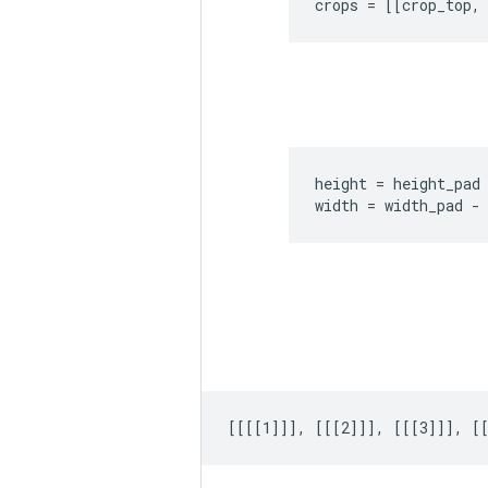
crops = [[crop_top,
height = height_pad 
width = width_pad -
[[[[1]]], [[[2]]], [[[3]]], [