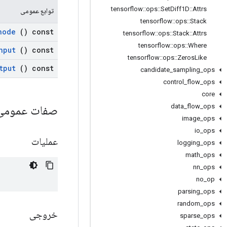
tensorflow
::
ops
::
Set
Diff1D
::
Attrs
توابع عمومی
tensorflow
::
ops
::
Stack
node
() const
tensorflow
::
ops
::
Stack
::
Attrs
tensorflow
::
ops
::
Where
nput
() const
tensorflow
::
ops
::
Zeros
Like
tput
() const
candidate
_
sampling
_
ops
control
_
flow
_
ops
core
data
_
flow
_
ops
صفات عموم
image
_
ops
io
_
ops
عملیات
logging
_
ops
math
_
ops
nn
_
ops
no
_
op
parsing
_
ops
random
_
ops
خروجی
sparse
_
ops