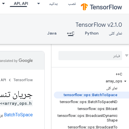
نصب
بدانید
API، API
TensorFlow v2.1.0
نمای کلی
Python
C++
Java
C++
 API
TensorFlow
array
_
ops
نمای کلی
جریان تنس
tensorflow
::
ops
::
Batch
To
Space
tensorflow
::
ops
::
Batch
To
Space
ND
<array_ops.h>
tensorflow
::
ops
::
Bitcast
BatchToSpace
برای 
tensorflow
::
ops
::
Broadcast
Dynamic
Shape
tensorflow
::
ops
::
Broadcast
To