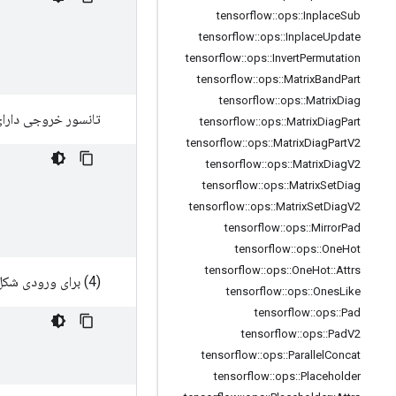
tensorflow
::
ops
::
Inplace
Sub
tensorflow
::
ops
::
Inplace
Update
tensorflow
::
ops
::
Invert
Permutation
tensorflow
::
ops
::
Matrix
Band
Part
tensorflow
::
ops
::
Matrix
Diag
تانسور خروجی دارا
tensorflow
::
ops
::
Matrix
Diag
Part
tensorflow
::
ops
::
Matrix
Diag
Part
V2
tensorflow
::
ops
::
Matrix
Diag
V2
tensorflow
::
ops
::
Matrix
Set
Diag
tensorflow
::
ops
::
Matrix
Set
Diag
V2
tensorflow
::
ops
::
Mirror
Pad
tensorflow
::
ops
::
One
Hot
tensorflow
::
ops
::
One
Hot
::
Attrs
(4) برای ورودی شکل زیر
tensorflow
::
ops
::
Ones
Like
tensorflow
::
ops
::
Pad
tensorflow
::
ops
::
Pad
V2
tensorflow
::
ops
::
Parallel
Concat
tensorflow
::
ops
::
Placeholder