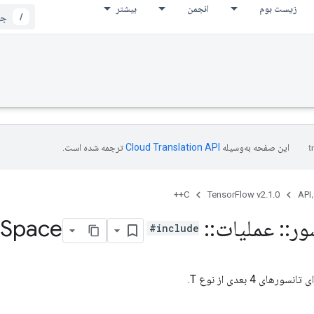
زیست بوم
انجمن
بیشتر
/
این صفحه به‌وسیله
ترجمه شده است.
C++
TensorFlow v2.1.0
API،
ور
::
عملیات
::
Batch
Space
#include
تانسورهای 4 بعدی از نوع T.