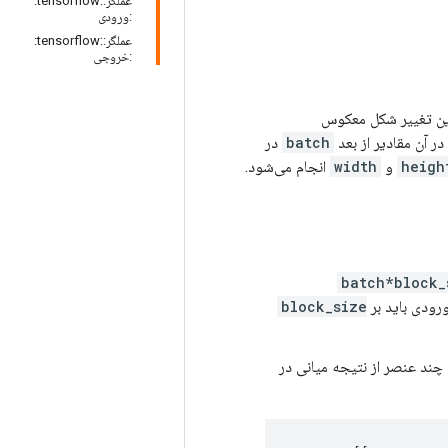
عملگر::tensorflow:
:ورودی
عملگر::tensorflow:
:خروجی
. این تغییر شکل معکوس
batch
در
heigh
و
width
انجام می‌شود.
[batch*block
ورودی باید بر
block_size
د عنصر از نتیجه میانی در