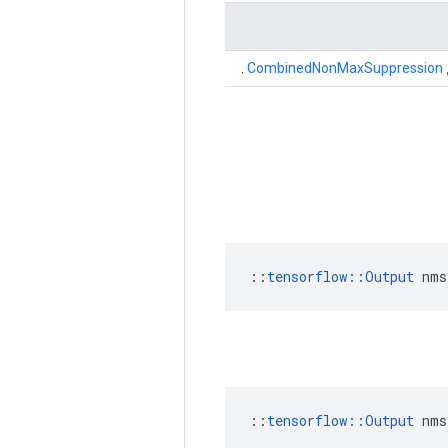
.
CombinedNonMaxSuppression
::
tensorflow::Output
 nms
::
tensorflow::Output
 nms