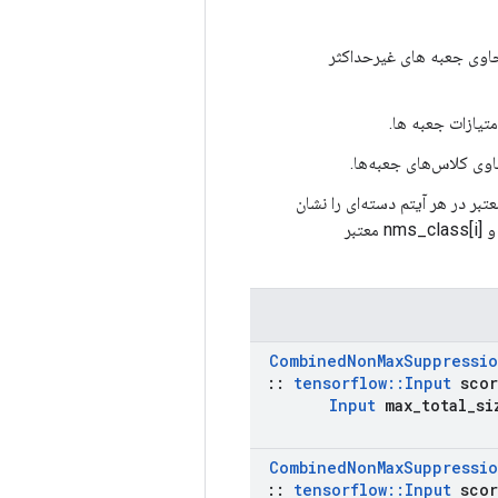
batch_size, max_detections, 4] fl تانسور حاوی جعبه های غیرحداکثر
ba که تعداد شناسایی‌های معتبر در هر آیتم دسته‌ای را نشان
می‌دهد. فقط ورودی‌های num_detections[i] برتر در nms_boxes[i]، nms_scores[i] و nms_class[i] معتبر
Combined
Non
Max
Suppressi
::
tensorflow
::
Input
scor
Input
max
_
total
_
si
Combined
Non
Max
Suppressi
::
tensorflow
::
Input
scor