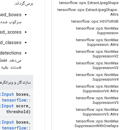
برمی‌گرداند:
tensorflow
::
ops
::
Extract
Jpeg
Shape
tensorflow
::
ops
::
Extract
Jpeg
Shape
::
Attrs
سرکوب شده.
tensorflow
::
ops
::
HSVTo
RGB
tensorflow
::
ops
::
Non
Max
nmsed_scores: تانسور [ch_size, max_detections] float32
Suppression
tensorflow
::
ops
::
Non
Max
nmsed_classes: یک [batch_size, max_detections] تانسور 
Suppression
::
Attrs
tensorflow
::
ops
::
Non
Max
Suppression
V2
tensorflow
::
ops
::
Non
Max
هستند. بقیه 
Suppression
V3
tensorflow
::
ops
::
Non
Max
Suppression
V4
سازندگان و ویرانگرها
tensorflow
::
ops
::
Non
Max
Suppression
V4
::
Attrs
:
Input
boxes
,
tensorflow
::
ops
::
Non
Max
tensorflow
::
Suppression
V5
:
Input
score
_
tensorflow
::
ops
::
Non
Max
threshold)
Suppression
V5
::
Attrs
tensorflow
::
ops
::
Non
Max
:
Input
boxes
,
Suppression
With
Overlaps
tensorflow
::