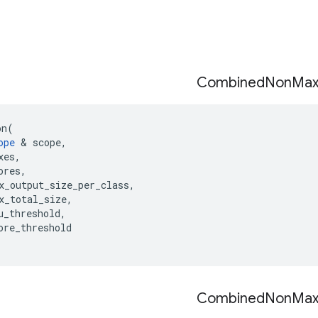
Combined
Non
Ma
on
(
ope
&
scope
,
xes
,
ores
,
x_output_size_per_class
,
x_total_size
,
u_threshold
,
ore_threshold
Combined
Non
Ma