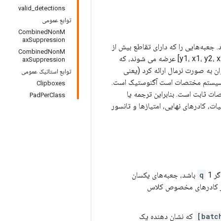
valid_detections
توابع عمومی
CombinedNonM
axSuppression
نجام می‌دهد. جعبه‌هایی را که دارای تقاطع بیش از
CombinedNonM
حد (IOU) بالا هستند با جعبه‌های انتخاب شده قبلی همپوشانی دارند. جعبه های مرزی به صورت [y1، x1، y2، x2] عرضه می شوند، که
axSuppression
ی توان به صورت نرمال ارائه کرد (یعنی
توابع استاتیک عمومی
که مبدأ در سیستم مختصات است آگنوستیک است.
Clipboxes
ت ثابت است. بنابراین ترجمه یا
PadPerClass
، کادرهای نهایی، امتیازها و تانسور
گر
q
1 باشد، جعبه‌های یکسان
، از کادرهای مخصوص کلاس
که نشان دهنده یک