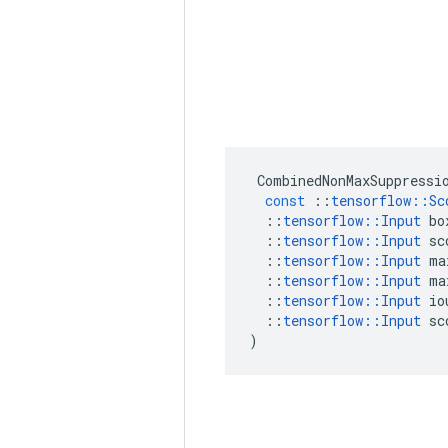
CombinedNonMaxSuppressi
const
::
tensorflow
::
Sc
::
tensorflow
::
Input
bo
::
tensorflow
::
Input
sc
::
tensorflow
::
Input
ma
::
tensorflow
::
Input
ma
::
tensorflow
::
Input
io
::
tensorflow
::
Input
sc
)