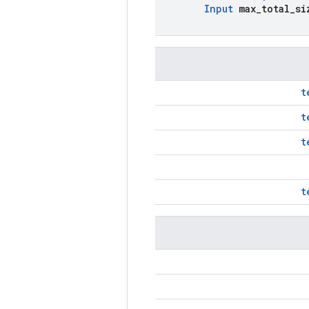
Input
max
_
total
_
si
t
t
t
t