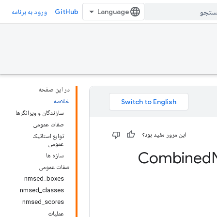
GitHub
ورود به برنامه
در این صفحه
خلاصه
سازندگان و ویرانگرها
صفات عمومی
این مرور مفید بود؟
توابع استاتیک
عمومی
سازه ها
صفات عمومی
nmsed_boxes
nmsed_classes
nmsed_scores
عملیات