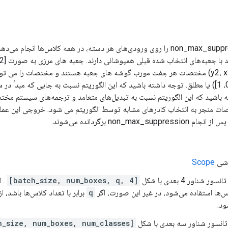
این عملیات non_max_suppression را روی ورودی‌های هر دسته، در همه کلاس‌ها ا
در آن (y1، x1) و (y2، x2) مختصات هر جفت مورب گوشه های جعبه هستند و مختصات را م
خوابیده در فاصله [0، 1]) یا مطلق. توجه داشته باشید که این الگوریتم نسبت به جایی 
باشید که این الگوریتم نسبت به تبدیل‌های متعامد و ترجمه‌های سیستم مختصا
ت منجر به انتخاب کادرهای مشابه توسط الگوریتم می شود. خروجی این عملیات
non_max برگردانده می‌شوند.
Scope
 شناور 4 بعدی با شکل
[batch_size, num_boxes, q, 4]
. ا
س‌ها استفاده می‌شود، در غیر این صورت، اگر
q
برابر با تعداد کلاس‌ها باشد
ود.
 تانسور شناور سه بعدی با شکل
[batch_size, num_boxes, num_classes]