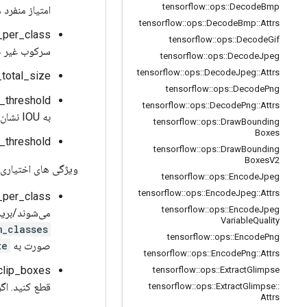
tensorflow
::
ops
::
Decode
Bmp
امتیاز منفرد
tensorflow
::
ops
::
Decode
Bmp
::
Attrs
tensorflow
::
ops
::
Decode
Gif
سرکوب غیر حد
tensorflow
::
ops
::
Decode
Jpeg
tensorflow
::
ops
::
Decode
Jpeg
::
Attrs
max_total_size: یک اسکالر نشان دهنده حداکثر تعداد جعبه ها
tensorflow
::
ops
::
Decode
Png
tensorflow
::
ops
::
Decode
Png
::
Attrs
به IOU نشان می دهد.
tensorflow
::
ops
::
Draw
Bounding
Boxes
score_threshold: یک تانسور شناور 0-D که آستانه تصمیم گیری برای حذف ج
tensorflow
::
ops
::
Draw
Bounding
Boxes
V2
ویژگی های اختیاری 
tensorflow
::
ops
::
Encode
Jpeg
tensorflow
::
ops
::
Encode
Jpeg
::
Attrs
pad_per_class: اگر نادرست باشد، جعبه‌های nmsed خروجی،
tensorflow
::
ops
::
Encode
Jpeg
می‌شوند/بریده می‌شوند.
Variable
Quality
m_classes
tensorflow
::
ops
::
Encode
Png
صورت به
ze
tensorflow
::
ops
::
Encode
Png
::
Attrs
tensorflow
::
ops
::
Extract
Glimpse
قطع کنید. اگ
tensorflow
::
ops
::
Extract
Glimpse
::
Attrs