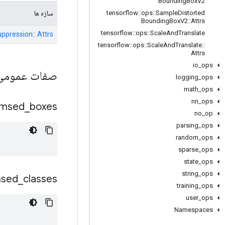
Bounding
Box
V2
سازه ها
tensorflow
::
ops
::
Sample
Distorted
Bounding
Box
V2
::
Attrs
tensorflow
::
ops
::
Scale
And
Translate
pression:: Attrs
tensorflow
::
ops
::
Scale
And
Translate
::
Attrs
io
_
ops
صفات عموم
logging
_
ops
math
_
ops
nn
_
ops
msed
_
boxes
no
_
op
parsing
_
ops
random
_
ops
sparse
_
ops
state
_
ops
string
_
ops
sed
_
classes
training
_
ops
user
_
ops
Namespaces