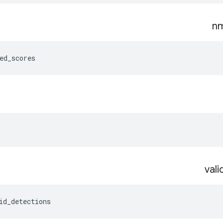
n
ed_scores
vali
id_detections