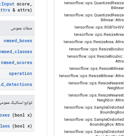
tensorflow
::
ops
::
Quantized
Resize
:
Input
score
_
Bilinear
Attrs
& attrs)
tensorflow
::
ops
::
Quantized
Resize
Bilinear
::
Attrs
tensorflow
::
ops
::
RGBTo
HSV
صفات عمومی
tensorflow
::
ops
::
Resize
Area
nmsed
_
boxes
tensorflow
::
ops
::
Resize
Area
::
Attrs
tensorflow
::
ops
::
Resize
Bicubic
nmsed
_
classes
tensorflow
::
ops
::
Resize
Bicubic
::
Attrs
nmsed
_
scores
tensorflow
::
ops
::
Resize
Bilinear
operation
tensorflow
::
ops
::
Resize
Bilinear
::
Attrs
tensorflow
::
ops
::
Resize
Nearest
id
_
detections
Neighbor
tensorflow
::
ops
::
Resize
Nearest
Neighbor
::
Attrs
توابع استاتیک عمومی
tensorflow
::
ops
::
Sample
Distorted
Bounding
Box
oxes
(bool x)
tensorflow
::
ops
::
Sample
Distorted
Bounding
Box
::
Attrs
lass
(bool x)
tensorflow
::
ops
::
Sample
Distorted