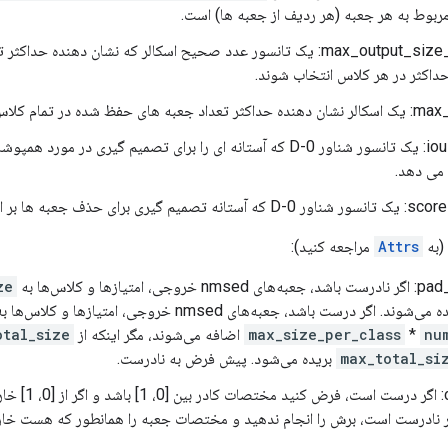
 مربوط به هر جعبه (هر ردیف از جعبه ها) است.
max_output_size_per_class: یک تانسور عدد صحیح اسکالر که نشان دهنده 
اکثر در هر کلاس انتخاب شوند.
ی حفظ شده در تمام کلاس ها.
iou_threshold: یک تانسور شناور 0-D که آستانه ای را برای تصمیم گیری 
عبه ها بر اساس امتیاز را نشان می دهد.
(به
Attrs
مراجعه کنید):
 امتیازها و کلاس‌ها به
ze
 اگر درست باشد، جعبه‌های nmsed خروجی، امتیازها و کلاس‌ها به طول
nu
*
max_size_per_class
اضافه می‌شوند، مگر اینکه از
otal_size
max_total_si
بریده می‌شود. پیش فرض به نادرست.
clip_boxes: اگر
ر نادرست است، برش را انجام ندهید و مختصات جعبه را همانطور که هست خار