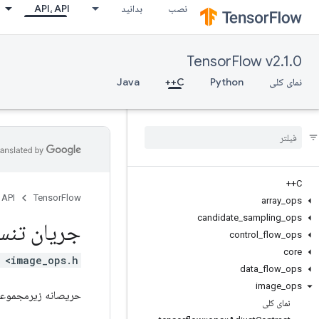
نصب
بدانید
API، API
TensorFlow v2.1.0
نمای کلی
Python
C++
Java
C++
 API
TensorFlow
array
_
ops
candidate
_
sampling
_
ops
جریان تنس
control
_
flow
_
ops
core
 <image_ops.h>
data
_
flow
_
ops
image
_
ops
حریصانه زیرمجموعه ا
نمای کلی