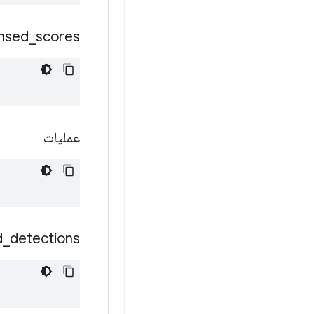
msed
_
scores
عملیات
d
_
detections