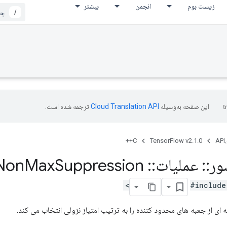
زیست بوم
انجمن
بیشتر
/
این صفحه به‌وسیله
ترجمه شده است.
C++
TensorFlow v2.1.0
API،
ور
::
عملیات
::
Combined
Suppression
Max
Non
#include
ی از جعبه های محدود کننده را به ترتیب امتیاز نزولی انتخاب می کند.