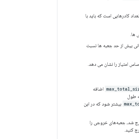
حداکثر تعداد کادرهایی است که باید با
در مورد همپوشانی بیش از حد جعبه ها نسبت
max_total_si
اضافه
max_t
بیشتر شود که در این
 درست است، فرض کنید مختصات کادر بین [0، 1] باشد و اگر از [0، 1] خارج شد، جعبه‌های خروجی را
ج کنید.