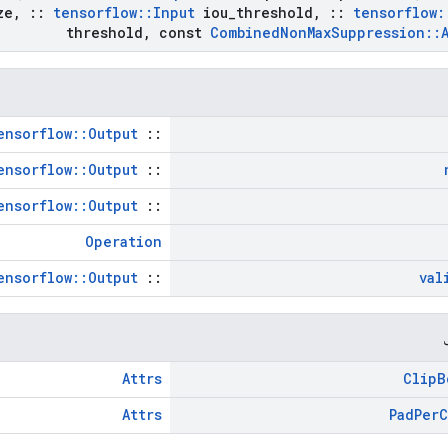
ze
,
::
tensorflow
::
Input
iou
_
threshold
,
::
tensorflow
:
threshold
,
const
Combined
Non
Max
Suppression
::
ensorflow::Output
::
ensorflow::Output
::
ensorflow::Output
::
Operation
ensorflow::Output
::
val
Attrs
Clip
B
Attrs
Pad
Per
C