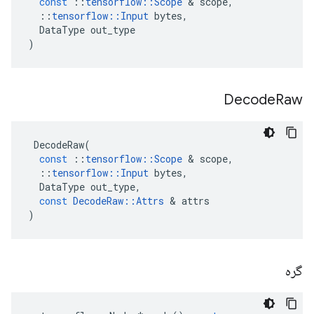
const
::
tensorflow
::
Scope
&
scope
,
::
tensorflow
::
Input
bytes
,
DataType
out_type
)
Decode
Raw
DecodeRaw
(
const
::
tensorflow
::
Scope
&
scope
,
::
tensorflow
::
Input
bytes
,
DataType
out_type
,
const
DecodeRaw
::
Attrs
&
attrs
)
گره