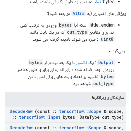
bytes:
تمام
عناصر باید طول یکسانی داشته باشند.
ویژگی های اختیاری (به
Attrs
مراجعه کنید):
little_endian: اینکه آیا
bytes
ورودی به ترتیب کمی
اند. برای مقادیر
out_type
که در یک بایت مانند
uint8
ذخیره می شوند نادیده گرفته می شود.
برمی‌گرداند:
Output
: یک
تانسور
با یک بعد بیشتر از
bytes
ورودی . بعد اضافه شده دارای اندازه ای برابر با طول عناصر
bytes
تقسیم بر تعداد بایت هایی برای نشان دادن
out_type
خواهد بود.
سازندگان و ویرانگرها
Decode
Raw
(const
::
tensorflow
::
Scope
& scope
,
::
tensorflow
::
Input
bytes
,
Data
Type out
_
type)
Decode
Raw
(const
::
tensorflow
::
Scope
& scope
,