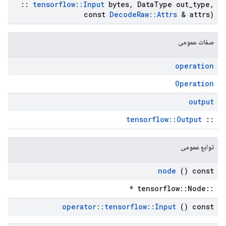
::
tensorflow
::
Input
bytes
,
Data
Type out
_
type
,
const
Decode
Raw
::
Attrs
& attrs)
صفات عمومی
operation
Operation
output
tensorflow::Output
::
توابع عمومی
node
() const
::tensorflow::Node *
operator
::
tensorflow
::
Input
() const