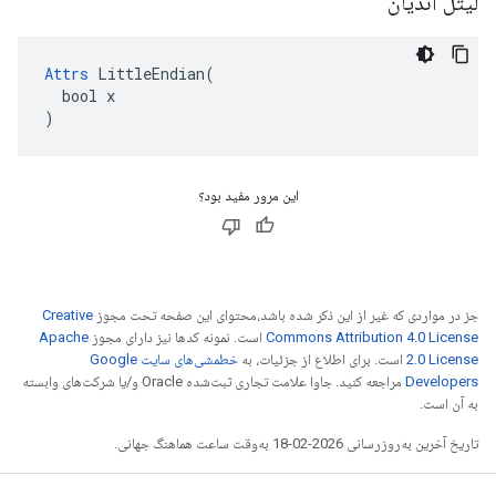
لیتل اندیان
Attrs
 LittleEndian(

  bool x

)
این مرور مفید بود؟
جز در مواردی که غیر از این ذکر شده باشد،‌محتوای این صفحه تحت مجوز
Creative
Commons Attribution 4.0 License
است. نمونه کدها نیز دارای مجوز
Apache
2.0 License
است. برای اطلاع از جزئیات، به
خطمشی‌های سایت Google
Developers‏
مراجعه کنید. جاوا علامت تجاری ثبت‌شده Oracle و/یا شرکت‌های وابسته
به آن است.
تاریخ آخرین به‌روزرسانی 2026-02-18 به‌وقت ساعت هماهنگ جهانی.