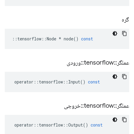
گره
::
tensorflow
::
Node
*
node
()
const
عملگر
::
tensorflow
::
ورودی
operator
::
tensorflow
::
Input
()
const
عملگر
::
tensorflow
::
خروجی
operator
::
tensorflow
::
Output
()
const