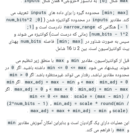
max
شکل
[d]
به تانسور «خروجی» همان شکل
inputs
.
[min; max]
محدوده گیره را برای داده های
inputs
تعریف می
کند. مقادیر
inputs
در محدوده کوانتیزه شدن (
[0; 2^num_bits
- 1]
هنگامی که
narrow_range
نادرست است و
[1;
2^num_bits - 1]
زمانی که درست است) کوانتیزه می شوند و
سپس به صورت شناور در
[min; max]
فاصله
num_bits
پهنای
بیت کوانتیزاسیون است. بین 2 تا 16 شامل.
قبل از کوانتیزاسیون، مقادیر
min
و
max
با منطق زیر تنظیم می
شوند. پیشنهاد می شود
min <= 0 <= max
داشته باشید. اگر
0
در
محدوده مقادیر نباشد، رفتار می تواند غیرمنتظره باشد: اگر
0 < min
min_adj = 0
:
< max
و
max_adj = max - min
. اگر
min
min_adj = min - max
:
< max < 0
و
max_adj = 0
. اگر
min <= 0 <= max
:
scale = (max - min) /
(2^num_bits - 1)
,
min_adj = scale * round(min /
scale)
و
max_adj = max + min_adj - min
.
این عملیات دارای یک گرادیان است و بنابراین امکان آموزش مقادیر
min
و
max
را فراهم می کند.