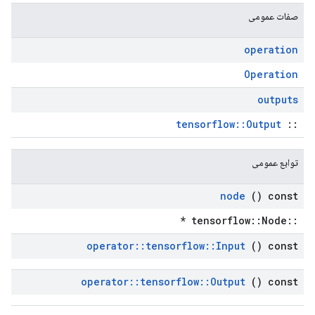
صفات عمومی
operation
Operation
outputs
tensorflow::Output
::
توابع عمومی
node
() const
::tensorflow::Node *
operator
::
tensorflow
::
Input
() const
operator
::
tensorflow
::
Output
() const