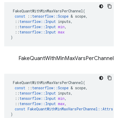
FakeQuantWithMinMaxVarsPerChannel
(
const
::
tensorflow
::
Scope
&
scope
,
::
tensorflow
::
Input
inputs
,
::
tensorflow
::
Input
min
,
::
tensorflow
::
Input
max
)
Fake
Quant
With
Min
Max
Vars
Per
Channel
FakeQuantWithMinMaxVarsPerChannel
(
const
::
tensorflow
::
Scope
&
scope
,
::
tensorflow
::
Input
inputs
,
::
tensorflow
::
Input
min
,
::
tensorflow
::
Input
max
,
const
FakeQuantWithMinMaxVarsPerChannel
::
Attrs
&
)