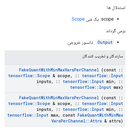
استدلال ها:
scope: یک شی
Scope
برمی گرداند:
Output
: تانسور خروجی.
سازندگان و تخریب کنندگان
Fake
Quant
With
Min
Max
Vars
Per
Channel
(const
::
tensorflow
::
Scope
& scope
,
::
tensorflow
::
Input
inputs
,
::
tensorflow
::
Input
min
,
::
tensorflow
::
Input
max)
Fake
Quant
With
Min
Max
Vars
Per
Channel
(const
::
tensorflow
::
Scope
& scope
,
::
tensorflow
::
Input
inputs
,
::
tensorflow
::
Input
min
,
::
tensorflow
::
Input
max
,
const
Fake
Quant
With
Min
Max
Vars
Per
Channel
::
Attrs
& attrs)