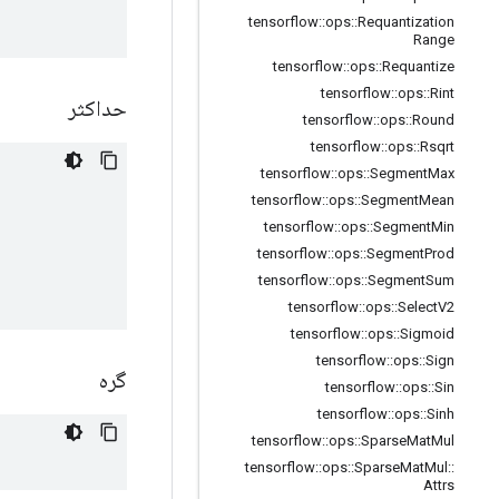
tensorflow
::
ops
::
Requantization
Range
tensorflow
::
ops
::
Requantize
tensorflow
::
ops
::
Rint
حداکثر
tensorflow
::
ops
::
Round
tensorflow
::
ops
::
Rsqrt
tensorflow
::
ops
::
Segment
Max
tensorflow
::
ops
::
Segment
Mean
tensorflow
::
ops
::
Segment
Min
tensorflow
::
ops
::
Segment
Prod
tensorflow
::
ops
::
Segment
Sum
tensorflow
::
ops
::
Select
V2
tensorflow
::
ops
::
Sigmoid
tensorflow
::
ops
::
Sign
گره
tensorflow
::
ops
::
Sin
tensorflow
::
ops
::
Sinh
tensorflow
::
ops
::
Sparse
Mat
Mul
tensorflow
::
ops
::
Sparse
Mat
Mul
::
Attrs