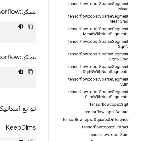
tensorflow
::
ops
::
Sparse
Segment
Mean
عملگر
::
sorflow
tensorflow
::
ops
::
Sparse
Segment
Mean
Grad
tensorflow
::
ops
::
Sparse
Segment
Mean
With
Num
Segments
tensorflow
::
ops
::
Sparse
Segment
Sqrt
N
tensorflow
::
ops
::
Sparse
Segment
عملگر
::
sorflow
Sqrt
NGrad
tensorflow
::
ops
::
Sparse
Segment
Sqrt
NWith
Num
Segments
tensorflow
::
ops
::
Sparse
Segment
Sum
tensorflow
::
ops
::
Sparse
Segment
Sum
With
Num
Segments
tensorflow
::
ops
::
Sqrt
توابع استات
tensorflow
::
ops
::
Square
tensorflow
::
ops
::
Squared
Difference
Keep
Dims
tensorflow
::
ops
::
Subtract
tensorflow
::
ops
::
Sum