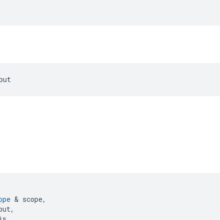
put
ope
&
scope
,
put
,
is