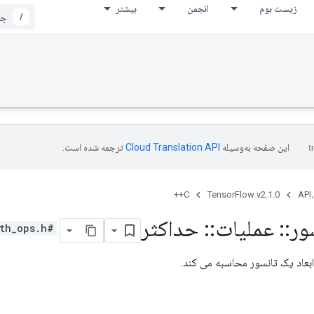
زیست بوم
انجمن
بیشتر
/
این صفحه به‌وسیله
ترجمه شده است.
C++
TensorFlow v2.1.0
API،
ور
::
عملیات
::
حداکثر
#include <math_ops.h>
ابعاد یک تانسور محاسبه می کند.