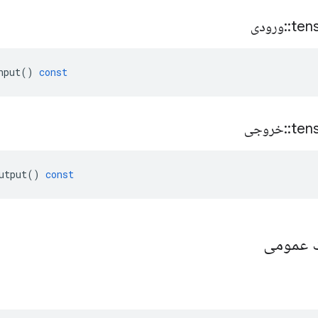
ten
::
ورودی
nput
()
const
ten
::
خروجی
utput
()
const
یک عمومی