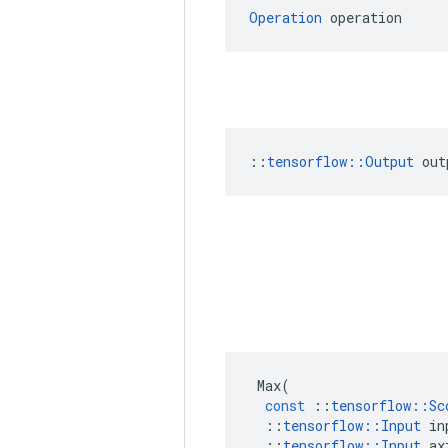
Operation
 operation
::
tensorflow::Output
 out
Max
(
const
::
tensorflow
::
Sc
::
tensorflow
::
Input
in
::
tensorflow
::
Input
ax