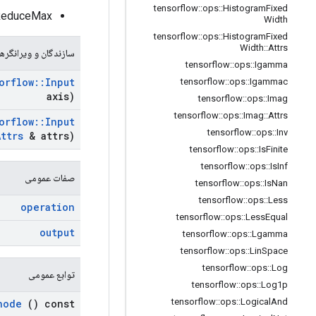
tensorflow
::
ops
::
Histogram
Fixed
ReduceMax
Width
tensorflow
::
ops
::
Histogram
Fixed
Width
::
Attrs
سازندگان و ویرانگرها
tensorflow
::
ops
::
Igamma
orflow
::
Input
tensorflow
::
ops
::
Igammac
axis)
tensorflow
::
ops
::
Imag
tensorflow
::
ops
::
Imag
::
Attrs
orflow
::
Input
tensorflow
::
ops
::
Inv
Attrs
& attrs)
tensorflow
::
ops
::
Is
Finite
tensorflow
::
ops
::
Is
Inf
صفات عمومی
tensorflow
::
ops
::
Is
Nan
tensorflow
::
ops
::
Less
operation
tensorflow
::
ops
::
Less
Equal
output
tensorflow
::
ops
::
Lgamma
tensorflow
::
ops
::
Lin
Space
tensorflow
::
ops
::
Log
توابع عمومی
tensorflow
::
ops
::
Log1p
tensorflow
::
ops
::
Logical
And
node
() const