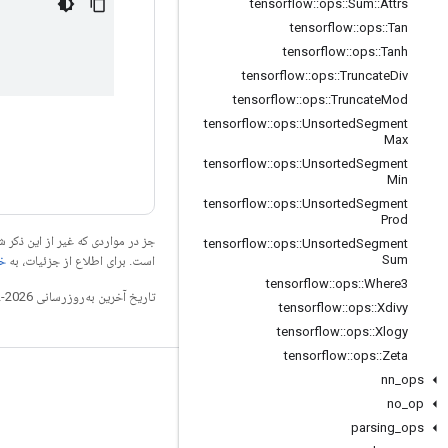
tensorflow
::
ops
::
Sum
::
Attrs
tensorflow
::
ops
::
Tan
tensorflow
::
ops
::
Tanh
tensorflow
::
ops
::
Truncate
Div
tensorflow
::
ops
::
Truncate
Mod
tensorflow
::
ops
::
Unsorted
Segment
Max
tensorflow
::
ops
::
Unsorted
Segment
Min
tensorflow
::
ops
::
Unsorted
Segment
Prod
جز در مواردی که غیر از این ذک
tensorflow
::
ops
::
Unsorted
Segment
Sum
است. برای اطلاع از جزئیات، به
خطم
tensorflow
::
ops
::
Where3
تاریخ آخرین به‌روزرسانی 2026-02-18 به‌وقت ساعت هماهنگ جهانی.
tensorflow
::
ops
::
Xdivy
tensorflow
::
ops
::
Xlogy
tensorflow
::
ops
::
Zeta
nn
_
ops
مرتبط بمانید
no
_
op
وبلاگ
parsing
_
ops