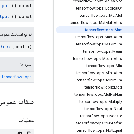
tensorflow
::
ops
::
Logical
Not
nput
() const
tensorflow
::
ops
::
Logical
Or
tensorflow
::
ops
::
Mat
Mul
tput
() const
tensorflow
::
ops
::
Mat
Mul
::
Attrs
tensorflow
::
ops
::
Max
توابع استاتیک عمومی
tensorflow
::
ops
::
Max
::
Attrs
tensorflow
::
ops
::
Maximum
Dims
(bool x)
tensorflow
::
ops
::
Mean
tensorflow
::
ops
::
Mean
::
Attrs
سازه ها
tensorflow
::
ops
::
Min
tensorflow
::
ops
::
Min
::
Attrs
tensorflow:: ops:: حداکثر:: Attrs
tensorflow
::
ops
::
Minimum
tensorflow
::
ops
::
Mod
tensorflow
::
ops
::
Mul
No
Nan
صفات عموم
tensorflow
::
ops
::
Multiply
tensorflow
::
ops
::
Ndtri
tensorflow
::
ops
::
Negate
عملیات
tensorflow
::
ops
::
Next
After
tensorflow
::
ops
::
Not
Equal