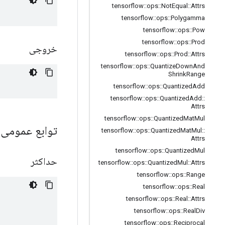
tensorflow
::
ops
::
Not
Equal
::
Attrs
tensorflow
::
ops
::
Polygamma
tensorflow
::
ops
::
Pow
tensorflow
::
ops
::
Prod
خروجی
tensorflow
::
ops
::
Prod
::
Attrs
tensorflow
::
ops
::
Quantize
Down
And
Shrink
Range
tensorflow
::
ops
::
Quantized
Add
tensorflow
::
ops
::
Quantized
Add
::
Attrs
tensorflow
::
ops
::
Quantized
Mat
Mul
توابع عمومی
tensorflow
::
ops
::
Quantized
Mat
Mul
::
Attrs
tensorflow
::
ops
::
Quantized
Mul
حداکثر
tensorflow
::
ops
::
Quantized
Mul
::
Attrs
tensorflow
::
ops
::
Range
tensorflow
::
ops
::
Real
tensorflow
::
ops
::
Real
::
Attrs
tensorflow
::
ops
::
Real
Div
tensorflow
::
ops
::
Reciprocal