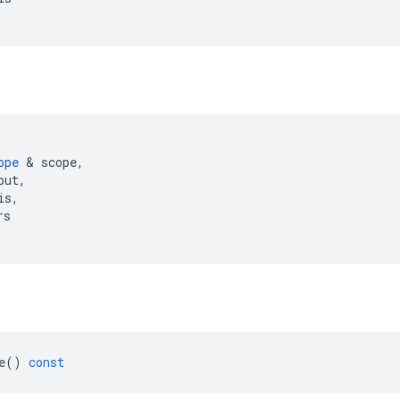
ope
&
scope
,
put
,
is
,
rs
e
()
const