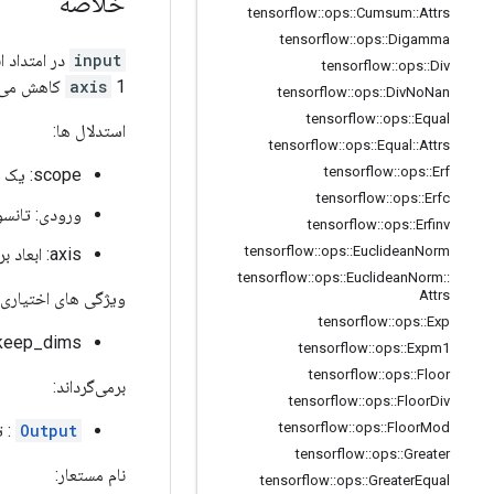
خلاصه
tensorflow
::
ops
::
Cumsum
::
Attrs
tensorflow
::
ops
::
Digamma
input
در امتداد ا
tensorflow
::
ops
::
Div
1 کاهش می یابد. اگر
axis
tensorflow
::
ops
::
Div
No
Nan
tensorflow
::
ops
::
Equal
استدلال ها:
tensorflow
::
ops
::
Equal
::
Attrs
tensorflow
::
ops
::
Erf
scope: یک شی
tensorflow
::
ops
::
Erfc
ورودی: تانسو
tensorflow
::
ops
::
Erfinv
tensorflow
::
ops
::
Euclidean
Norm
axis: ابعاد برای کاهش. باید در محدوده
tensorflow
::
ops
::
Euclidean
Norm
::
Attrs
ویژگی های اختیاری 
tensorflow
::
ops
::
Exp
keep_dims: اگر درست است، ابعاد کاهش یافته را با طول 1 حفظ کن
tensorflow
::
ops
::
Expm1
tensorflow
::
ops
::
Floor
برمی‌گرداند:
tensorflow
::
ops
::
Floor
Div
tensorflow
::
ops
::
Floor
Mod
Output
: ت
tensorflow
::
ops
::
Greater
نام مستعار:
tensorflow
::
ops
::
Greater
Equal