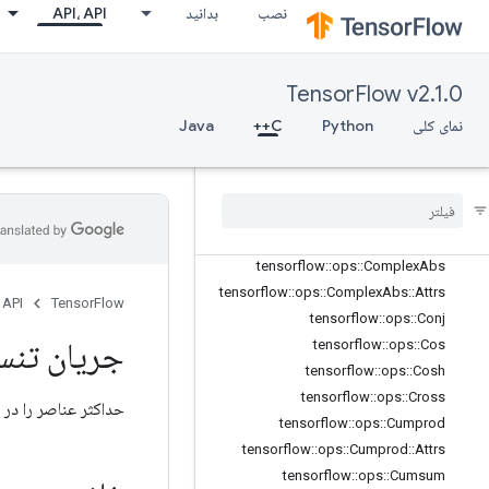
نصب
بدانید
API، API
tensorflow::ops::Bincount
tensorflow::ops::Bucketize
tensorflow::ops::Cast
TensorFlow v2.1.0
tensorflow::ops::Cast::Attrs
tensorflow::ops::Ceil
نمای کلی
Python
C++
Java
tensorflow::ops::ClipByValue
tensorflow
::
ops
::
Compare
And
Bitpack
tensorflow
::
ops
::
Complex
tensorflow
::
ops
::
Complex
::
Attrs
tensorflow
::
ops
::
Complex
Abs
tensorflow
::
ops
::
Complex
Abs
::
Attrs
 API
TensorFlow
tensorflow
::
ops
::
Conj
جریان تنس
tensorflow
::
ops
::
Cos
tensorflow
::
ops
::
Cosh
tensorflow
::
ops
::
Cross
حداکثر عناصر را در 
tensorflow
::
ops
::
Cumprod
tensorflow
::
ops
::
Cumprod
::
Attrs
tensorflow
::
ops
::
Cumsum