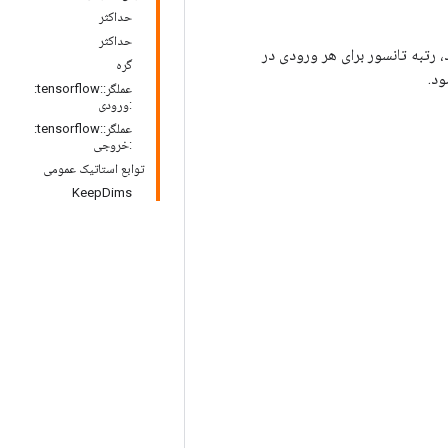
حداکثر
حداکثر
رتبه تانسور برای هر ورودی در
گره
عملگر::tensorflow:
:ورودی
عملگر::tensorflow:
:خروجی
توابع استاتیک عمومی
KeepDims