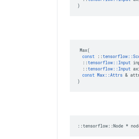
)
Max
(
const
::
tensorflow
::
Sc
::
tensorflow
::
Input
in
::
tensorflow
::
Input
ax
const
Max
::
Attrs
&
att
)
::
tensorflow
::
Node
*
nod