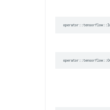
operator
::
tensorflow
::
I
operator
::
tensorflow
::
O