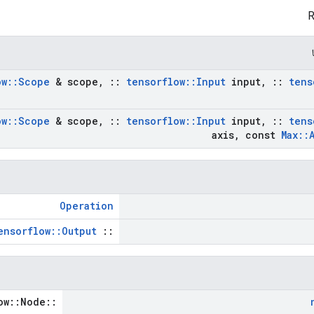
ow
::
Scope
& scope
,
::
tensorflow
::
Input
input
,
::
tens
ow
::
Scope
& scope
,
::
tensorflow
::
Input
input
,
::
tens
axis
,
const
Max
::
Operation
ensorflow::Output
::
::tensorflow::Node *