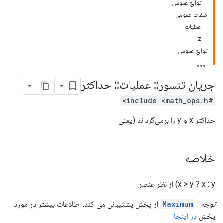
توابع عمومی
صفات عمومی
عملیات
z
توابع عمومی
جریان تنسور
::
عملیات
::
حداکثر
#include <math_ops.h>
حداکثر x و y را برمی‌گرداند (یعنی
خلاصه
x > y ? x : y) از نظر عنصر.
توجه
:
Maximum
از پخش پشتیبانی می کند. اطلاعات بیشتر در مورد
پخش
در اینجا