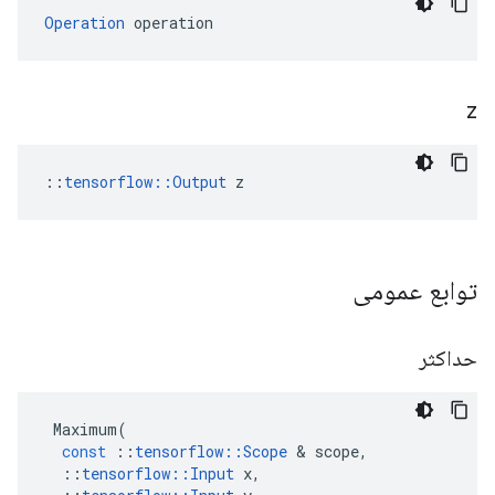
Operation
 operation
z
::
tensorflow::Output
 z
توابع عمومی
حداکثر
Maximum
(
const
::
tensorflow
::
Scope
&
scope
,
::
tensorflow
::
Input
x
,