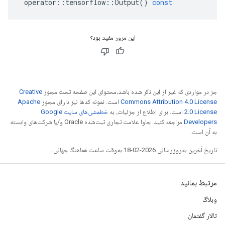
operator
::
tensorflow
::
Output
()
const
این مرور مفید بود؟
جز در مواردی که غیر از این ذکر شده باشد،‌محتوای این صفحه تحت مجوز
Creative
Commons Attribution 4.0 License
است. نمونه کدها نیز دارای مجوز
Apache
2.0 License
است. برای اطلاع از جزئیات، به
خطمشی‌های سایت Google
Developers‏
مراجعه کنید. جاوا علامت تجاری ثبت‌شده Oracle و/یا شرکت‌های وابسته
به آن است.
تاریخ آخرین به‌روزرسانی 2026-02-18 به‌وقت ساعت هماهنگ جهانی.
مرتبط بمانید
وبلاگ
تالار گفتمان