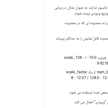
 واقعی در تانسور ندارند. به عنوان مثال، در برخی
وزیع ورودی بریده شوند.
scale_fa را تعیین می کند که محدوده [input_min, input_max] اولیه را به محدوده ای که در محدوده
اگر خروجی امضا شده باشد، num_bits = 8، [input_min، input_max] = [-10.0, 5.0]: از ضریب scale_128 - / -10.0
اگر خروجی علامت گذاری شده باشد، num_bits = 8، [input_min، input_max] = [-10.0, 10.0]: از یک scale_factor
127 / 10.0 = 12.7 استفاده می کند در این حالت، input_min را به 128.0 / 12.07 = 12.07 - 128.0 / 12.07 - 8