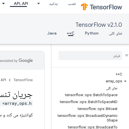
نصب
بدانید
API، API
TensorFlow v2.1.0
نمای کلی
Python
C++
Java
C++
 API
TensorFlow
array
_
ops
نمای کلی
جریان تنس
tensorflow
::
ops
::
Batch
To
Space
tensorflow
::
ops
::
Batch
To
Space
ND
 <array_ops.h>
tensorflow
::
ops
::
Bitcast
کوانتیزه می کند و سپس یک تا
tensorflow
::
ops
::
Broadcast
Dynamic
Shape
tensorflow
::
ops
::
Broadcast
To