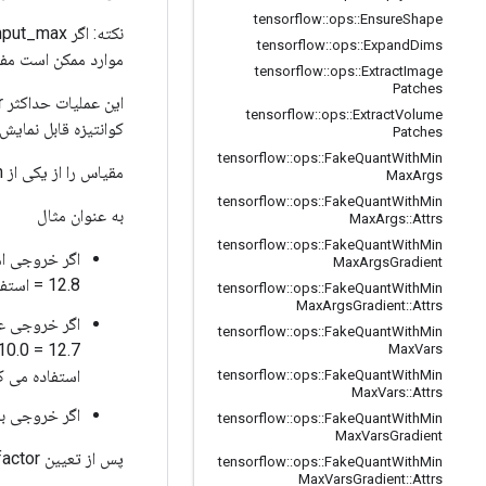
tensorflow
::
ops
::
Ensure
Shape
tensorflow
::
ops
::
Expand
Dims
موارد ممکن است مفید
tensorflow
::
ops
::
Extract
Image
Patches
tensorflow
::
ops
::
Extract
Volume
کوانتیزه قابل نمایش 
Patches
tensorflow
::
ops
::
Fake
Quant
With
Min
مقیاس را از یکی از input_min و input_max تعیین می کند، سپس دیگری را به روز می کند تا محدوده قابل نمایش را به حداکثر برساند.
Max
Args
tensorflow
::
ops
::
Fake
Quant
With
Min
به عنوان مثال
Max
Args
::
Attrs
tensorflow
::
ops
::
Fake
Quant
With
Min
Max
Args
Gradient
= 12.8 استفاده می کند در این حالت، input_max را به 127 / 12.8 = به روز می کند. 9.921875
tensorflow
::
ops
::
Fake
Quant
With
Min
Max
Args
Gradient
::
Attrs
tensorflow
::
ops
::
Fake
Quant
With
Min
Max
Vars
استفاده می ک
tensorflow
::
ops
::
Fake
Quant
With
Min
Max
Vars
::
Attrs
اگر خروجی بدون علامت باشد، input_min مجبو
tensorflow
::
ops
::
Fake
Quant
With
Min
Max
Vars
Gradient
پس از تعیین scale_factor و به روز رسانی محدوده ورودی، موارد زیر را برای هر مقدار در تانسور "ورودی" اعمال می کند.
tensorflow
::
ops
::
Fake
Quant
With
Min
Max
Vars
Gradient
::
Attrs