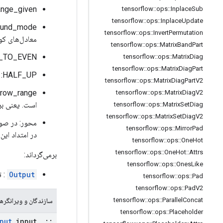
range_given: اینکه آیا محدوده داده شده است یا باید ا
tensorflow
::
ops
::
Inplace
Sub
tensorflow
::
ops
::
Inplace
Update
tensorflow
::
ops
::
Invert
Permutation
معادل‌های کو
tensorflow
::
ops
::
Matrix
Band
Part
HALF_TO_EVEN: این حالت nd_mode
tensorflow
::
ops
::
Matrix
Diag
tensorflow
::
ops
::
Matrix
Diag
Part
HALF_UP: به سمت مثبت گرد کنید. در این حالت 7.5 دور تا 8 و -7.5 دور تا -7.
tensorflow
::
ops
::
Matrix
Diag
Part
V2
tensorflow
::
ops
::
Matrix
Diag
V2
است. یعنی برای کوانتیزاسیون 8 
tensorflow
::
ops
::
Matrix
Set
Diag
tensorflow
::
ops
::
Matrix
Set
Diag
V2
محور: در صور
tensorflow
::
ops
::
Mirror
Pad
در امتداد ای
tensorflow
::
ops
::
One
Hot
tensorflow
::
ops
::
One
Hot
::
Attrs
برمی‌گرداند:
tensorflow
::
ops
::
Ones
Like
Output
: ت
tensorflow
::
ops
::
Pad
tensorflow
::
ops
::
Pad
V2
tensorflow
::
ops
::
Parallel
Concat
سازندگان و ویرانگرها
tensorflow
::
ops
::
Placeholder
put
input
,
::