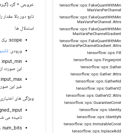
خروجی = گرد (گیره
tensorflow
::
ops
::
Fake
Quant
With
Min
Max
Vars
Per
Channel
تابع دور بالا مقدار را بر اساس round_mode 
tensorflow
::
ops
::
Fake
Quant
With
Min
Max
Vars
Per
Channel
::
Attrs
استدلال ها:
tensorflow
::
ops
::
Fake
Quant
With
Min
Max
Vars
Per
Channel
Gradient
scope: یک شی
tensorflow
::
ops
::
Fake
Quant
With
Min
Max
Vars
Per
Channel
Gradient
::
Attrs
ورودی:
تانسو
tensorflow
::
ops
::
Fill
tensorflow
::
ops
::
Fingerprint
input_min: اگر
tensorflow
::
ops
::
Gather
این صورت از مقدار n
tensorflow
::
ops
::
Gather
::
Attrs
input_max: اگر
tensorflow
::
ops
::
Gather
Nd
غیر این صورت
tensorflow
::
ops
::
Gather
V2
tensorflow
::
ops
::
Gather
V2
::
Attrs
ویژگی های اختیاری 
tensorflow
::
ops
::
Guarantee
Const
signed_input: اینکه آیا کوانتیزاسیون دارای علامت یا بدون علامت باشد. (در واقع
tensorflow
::
ops
::
Identity
نامیده می شد
tensorflow
::
ops
::
Identity
N
tensorflow
::
ops
::
Immutable
Const
num_bits: پهنای بیت کوانتیزاسیون.
tensorflow
::
ops
::
Inplace
Add