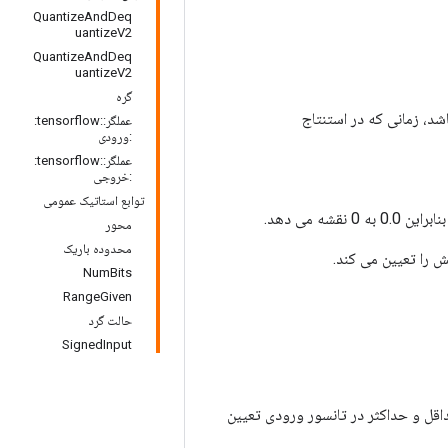
QuantizeAndDeq
uantizeV2
QuantizeAndDeq
uantizeV2
گره
شد، زمانی که در استنتاج
عملگر::tensorflow:
:ورودی
عملگر::tensorflow:
:خروجی
توابع استاتیک عمومی
ه می دهد.
محور
محدوده باریک
NumBits
RangeGiven
حالت گرد
SignedInput
ور خودکار به عنوان مقادیر حداقل و حداکثر در تانسور ورودی تعیین