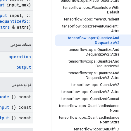
tensorflow
::
ops
::
Placeholder
::
Attrs
ut
input
_
max)
tensorflow
::
ops
::
Placeholder
With
Default
put
input
,
::
tensorflow
::
ops
::
Prevent
Gradient
equantize
V2
::
tensorflow
::
ops
::
Prevent
Gradient
::
Attrs
& attrs)
Attrs
tensorflow
::
ops
::
Quantize
And
Dequantize
V2
صفات عمومی
tensorflow
::
ops
::
Quantize
And
Dequantize
V2
::
Attrs
operation
tensorflow
::
ops
::
Quantize
And
Dequantize
V3
output
tensorflow
::
ops
::
Quantize
And
Dequantize
V3
::
Attrs
توابع عمومی
tensorflow
::
ops
::
Quantize
V2
tensorflow
::
ops
::
Quantize
V2
::
Attrs
node
() const
tensorflow
::
ops
::
Quantized
Concat
tensorflow
::
ops
::
Quantized
Instance
nput
() const
Norm
tput
() const
tensorflow
::
ops
::
Quantized
Instance
Norm
::
Attrs
tensorflow
::
ops
::
Set
Diff1D