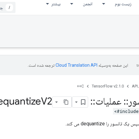
زیست بوم
انجمن
بیشتر
/
این صفحه به‌وسیله
ترجمه شده است.
C++
TensorFlow v2.1.0
API،
ور
::
عملیات
::
Quantize
V2
equantize
#include
نسور را dequantize می کند.