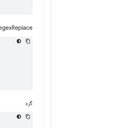
egex
Replace
گره