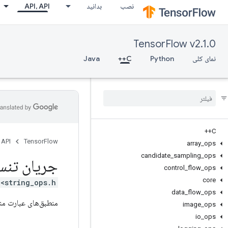
نصب
بدانید
API، API
TensorFlow v2.1.0
نمای کلی
Python
C++
Java
C++
 API
TensorFlow
array
_
ops
candidate
_
sampling
_
ops
جریان تنس
control
_
flow
_
ops
core
<string_ops.h>
data
_
flow
_
ops
منطبق‌های عبارت م
image
_
ops
io
_
ops