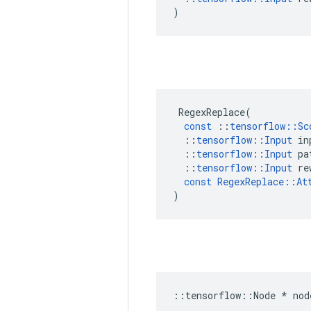
)
RegexReplace
(
const
::
tensorflow
::
Sc
::
tensorflow
::
Input
in
::
tensorflow
::
Input
pa
::
tensorflow
::
Input
re
const
RegexReplace
::
At
)
::
tensorflow
::
Node
*
nod