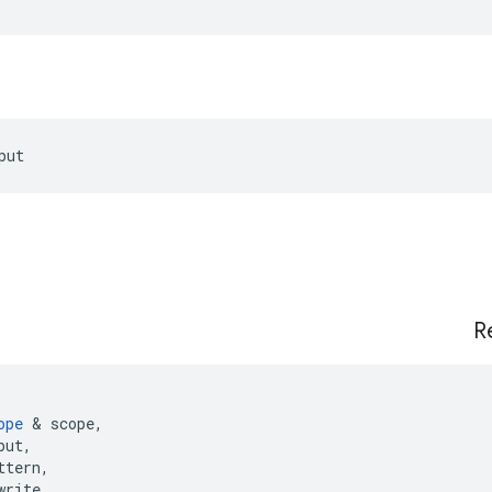
put
R
ope
&
scope
,
put
,
ttern
,
write