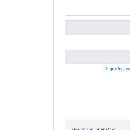
.
RegexReplac
Operation
 operation