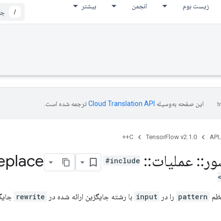
زیست بوم
انجمن
بیشتر
/
این صفحه به‌وسیله
ترجمه شده است.
C++
TensorFlow v2.1.0
API،
ور
::
عملیات
::
Regex
eplace
#include
نظم
pattern
را در
input
با رشته جایگزین ارائه شده در
rewrite
جایگز