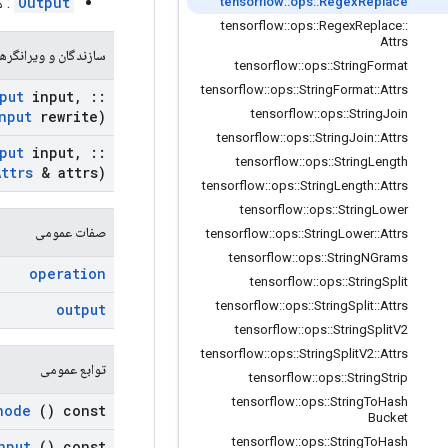
Output
: م
tensorflow
::
ops
::
Regex
Replace
tensorflow
::
ops
::
Regex
Replace
::
Attrs
سازندگان و ویرانگرها
tensorflow
::
ops
::
String
Format
tensorflow
::
ops
::
String
Format
::
Attrs
put
input
,
::
tensorflow
::
ops
::
String
Join
nput
rewrite)
tensorflow
::
ops
::
String
Join
::
Attrs
put
input
,
::
tensorflow
::
ops
::
String
Length
Attrs
& attrs)
tensorflow
::
ops
::
String
Length
::
Attrs
tensorflow
::
ops
::
String
Lower
صفات عمومی
tensorflow
::
ops
::
String
Lower
::
Attrs
tensorflow
::
ops
::
String
NGrams
operation
tensorflow
::
ops
::
String
Split
tensorflow
::
ops
::
String
Split
::
Attrs
output
tensorflow
::
ops
::
String
Split
V2
tensorflow
::
ops
::
String
Split
V2
::
Attrs
توابع عمومی
tensorflow
::
ops
::
String
Strip
tensorflow
::
ops
::
String
To
Hash
node
() const
Bucket
tensorflow
::
ops
::
String
To
Hash
nput
() const