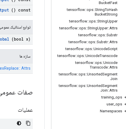
Bucket
Fast
tput
() const
tensorflow
::
ops
::
String
To
Hash
Bucket
Strong
tensorflow
::
ops
::
String
Upper
توابع استاتیک عمومی
tensorflow
::
ops
::
String
Upper
::
Attrs
tensorflow
::
ops
::
Substr
obal
(bool x)
tensorflow
::
ops
::
Substr
::
Attrs
tensorflow
::
ops
::
Unicode
Script
tensorflow
::
ops
::
Unicode
Transcode
سازه ها
tensorflow
::
ops
::
Unicode
Transcode
::
Attrs
gexReplace:: Attrs
tensorflow
::
ops
::
Unsorted
Segment
Join
tensorflow
::
ops
::
Unsorted
Segment
صفات عموم
Join
::
Attrs
training
_
ops
user
_
ops
عملیات
Namespaces