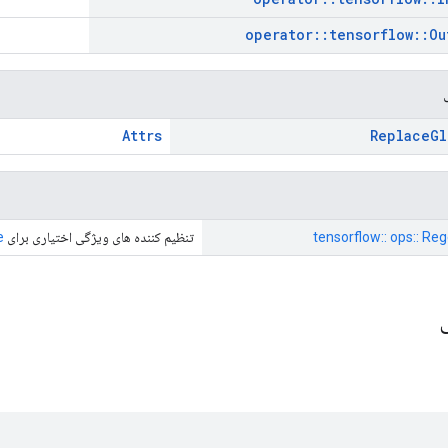
operator
::
tensorflow
::
Ou
Attrs
Replace
Gl
tensorflow:: ops:: Re
تنظیم کننده های ویژگی اختیاری برای
e
ی