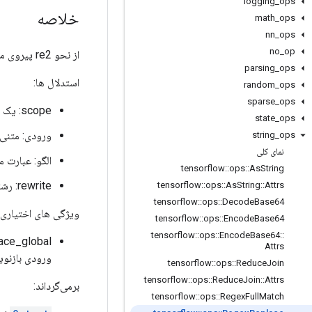
logging
_
ops
خلاصه
math
_
ops
nn
_
ops
no
_
op
از نحو re2 پیروی می کند (
parsing
_
ops
استدلال ها:
random
_
ops
sparse
_
ops
scope: یک شی
state
_
ops
ورودی: متنی 
string
_
ops
نمای کلی
الگو: عبارت 
tensorflow
::
ops
::
As
String
rewrite: رشته بازنویسی که باید جایگزین عبارت
tensorflow
::
ops
::
As
String
::
Attrs
tensorflow
::
ops
::
Decode
Base64
ویژگی های اختیاری 
tensorflow
::
ops
::
Encode
Base64
tensorflow
::
ops
::
Encode
Base64
::
replace_global: اگر True باشد، جایگزینی جهانی است (یعنی تما
Attrs
ورودی بازنو
tensorflow
::
ops
::
Reduce
Join
tensorflow
::
ops
::
Reduce
Join
::
Attrs
برمی‌گرداند:
tensorflow
::
ops
::
Regex
Full
Match