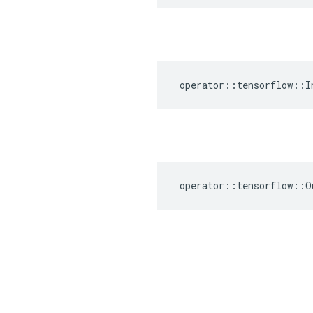
operator
::
tensorflow
::
I
operator
::
tensorflow
::
O