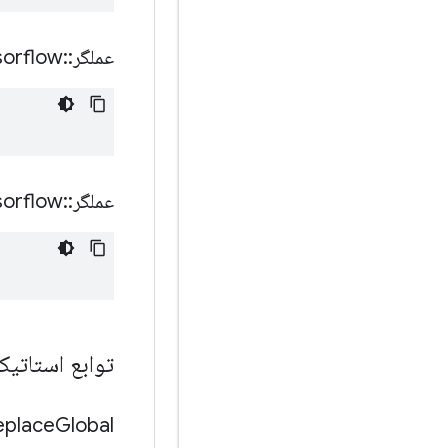
عملگر
::
sorflow
عملگر
::
sorflow
توابع استات
eplace
Global