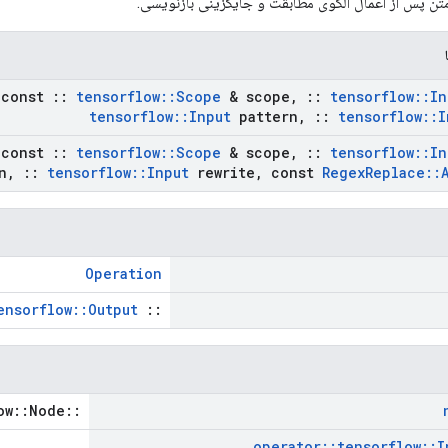
تن پس از اعمال الگوی مطابقت و جایگزینی بازنویسی.
const
::
tensorflow
::
Scope
& scope
,
::
tensorflow
::
In
tensorflow
::
Input
pattern
,
::
tensorflow
::
I
const
::
tensorflow
::
Scope
& scope
,
::
tensorflow
::
In
n
,
::
tensorflow
::
Input
rewrite
,
const
Regex
Replace
::
Operation
ensorflow::Output
::
::tensorflow::Node *
operator
::
tensorflow
::
I