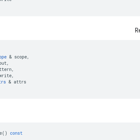
R
ope
&
scope
,
put
,
ttern
,
write
,
trs
&
attrs
e
()
const