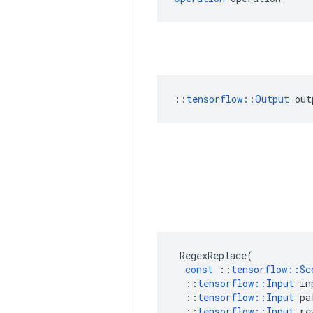
::
tensorflow::Output
 out
RegexReplace
(
const
::
tensorflow
::
Sc
::
tensorflow
::
Input
in
::
tensorflow
::
Input
pa
::
tensorflow
::
Input
re