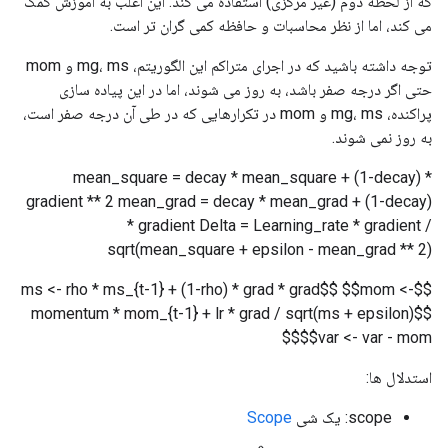
که از لحظه دوم (غیر مرکزی) استفاده می کند. این اغلب به آموزش کمک
می کند، اما از نظر محاسبات و حافظه کمی گران تر است.
توجه داشته باشید که در اجرای متراکم این الگوریتم، mg، ms و mom
حتی اگر درجه صفر باشد، به روز می شوند، اما در این پیاده سازی
پراکنده، mg، ms و mom در تکرارهایی که در طی آن درجه صفر است،
به روز نمی شوند.
mean_square = decay * mean_square + (1-decay) *
gradient ** 2 mean_grad = decay * mean_grad + (1-decay)
* gradient Delta = Learning_rate * gradient /
sqrt(mean_square + epsilon - mean_grad ** 2)
$$ms <- rho * ms_{t-1} + (1-rho) * grad * grad$$ $$mom <-
momentum * mom_{t-1} + lr * grad / sqrt(ms + epsilon)$$
$$var <- var - mom$$
استدلال ها:
scope: یک شی
Scope