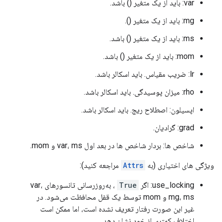
var: باید از یک متغیر () باشد.
mg: باید از یک متغیر ().
ms: باید از یک متغیر () باشد.
mom: باید از یک متغیر () باشد.
lr: ضریب مقیاس. باید اسکالر باشد.
rho: میزان پوسیدگی. باید اسکالر باشد.
اپسیلون: اصطلاح ریج. باید اسکالر باشد.
grad: گرادیان.
شاخص ها: بردار شاخص ها در بعد اول var، ms و mom.
ویژگی های اختیاری (به
Attrs
مراجعه کنید):
use_locking: اگر
True
، به‌روزرسانی تانسورهای var،
mg، ms و mom توسط یک قفل محافظت می‌شود. در
غیر این صورت رفتار تعریف نشده است، اما ممکن است
اختلاف کمتری از خود نشان دهد.