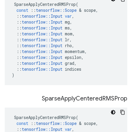
SparseApplyCenteredRMSProp
(
const
::
tensorflow
::
Scope
&
scope
,
::
tensorflow
::
Input
var
,
::
tensorflow
::
Input
mg
,
::
tensorflow
::
Input
ms
,
::
tensorflow
::
Input
mom
,
::
tensorflow
::
Input
lr
,
::
tensorflow
::
Input
rho
,
::
tensorflow
::
Input
momentum
,
::
tensorflow
::
Input
epsilon
,
::
tensorflow
::
Input
grad
,
::
tensorflow
::
Input
indices
)
Sparse
Apply
Centered
RMSProp
SparseApplyCenteredRMSProp
(
const
::
tensorflow
::
Scope
&
scope
,
::
tensorflow
::
Input
var
,