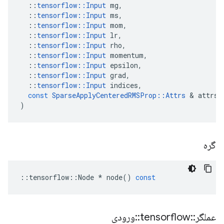
::
tensorflow
::
Input
mg
,
::
tensorflow
::
Input
ms
,
::
tensorflow
::
Input
mom
,
::
tensorflow
::
Input
lr
,
::
tensorflow
::
Input
rho
,
::
tensorflow
::
Input
momentum
,
::
tensorflow
::
Input
epsilon
,
::
tensorflow
::
Input
grad
,
::
tensorflow
::
Input
indices
,
const
SparseApplyCenteredRMSProp
::
Attrs
&
attrs
)
گره
::
tensorflow
::
Node
*
node
()
const
عملگر
::
tensorflow
::
ورودی