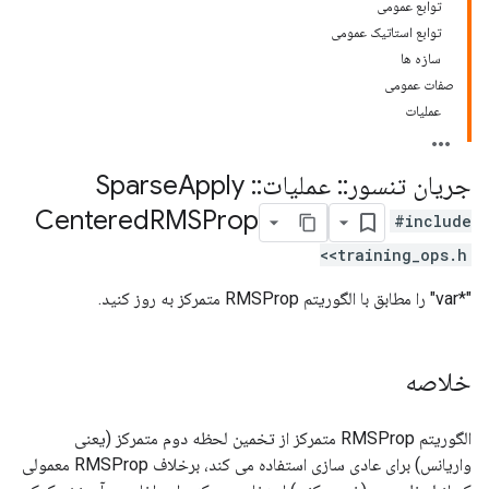
توابع عمومی
توابع استاتیک عمومی
سازه ها
صفات عمومی
عملیات
جریان تنسور
::
عملیات
::
Sparse
Apply
Centered
RMSProp
#include
<training_ops.h>
"*var" را مطابق با الگوریتم RMSProp متمرکز به روز کنید.
خلاصه
الگوریتم RMSProp متمرکز از تخمین لحظه دوم متمرکز (یعنی
واریانس) برای عادی سازی استفاده می کند، برخلاف RMSProp معمولی