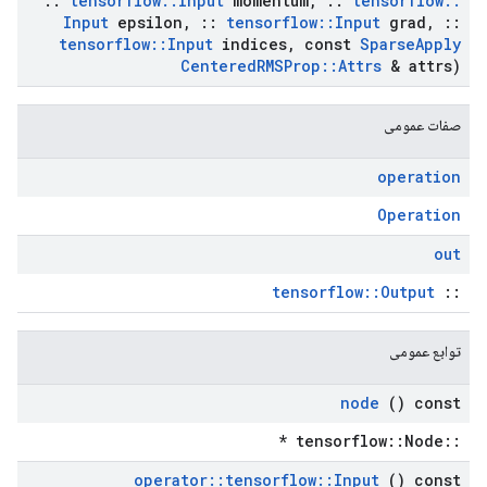
::
tensorflow
::
Input
momentum
,
::
tensorflow
::
Input
epsilon
,
::
tensorflow
::
Input
grad
,
::
tensorflow
::
Input
indices
,
const
Sparse
Apply
Centered
RMSProp
::
Attrs
& attrs)
صفات عمومی
operation
Operation
out
tensorflow::Output
::
توابع عمومی
node
() const
::tensorflow::Node *
operator
::
tensorflow
::
Input
() const