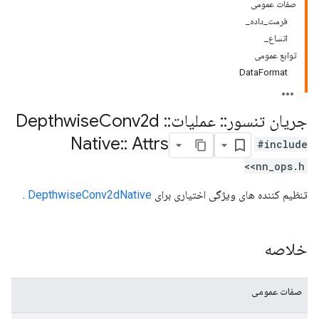
صفات عمومی
فرمت_داده_
اتساع_
توابع عمومی
DataFormat
جریان تنسور
::
عملیات
::
Depthwise
Conv2d
Native
::
Attrs
#include
<nn_ops.h>
تنظیم کننده های ویژگی اختیاری برای
DepthwiseConv2dNative
.
خلاصه
صفات عمومی