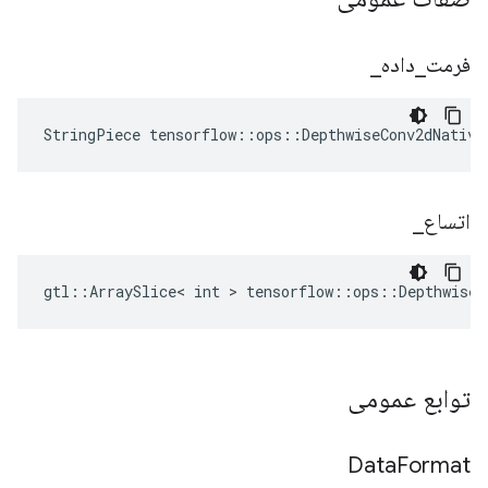
فرمت
_
داده
_
StringPiece tensorflow::ops::DepthwiseConv2dNative
اتساع
_
gtl::ArraySlice< int > tensorflow::ops::DepthwiseC
توابع عمومی
Data
Format