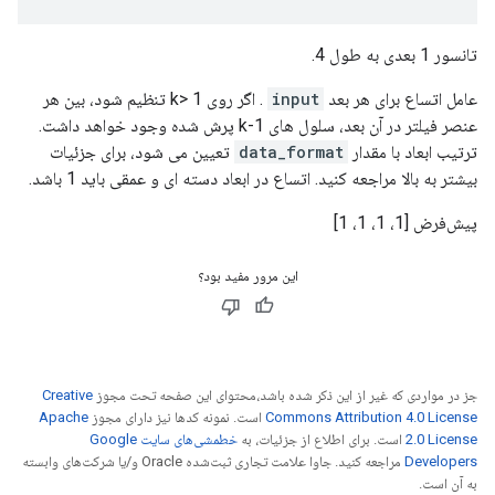
تانسور 1 بعدی به طول 4.
عامل اتساع برای هر بعد
input
. اگر روی k> 1 تنظیم شود، بین هر
عنصر فیلتر در آن بعد، سلول های k-1 پرش شده وجود خواهد داشت.
ترتیب ابعاد با مقدار
data_format
تعیین می شود، برای جزئیات
بیشتر به بالا مراجعه کنید. اتساع در ابعاد دسته ای و عمقی باید 1 باشد.
پیش‌فرض [1، 1، 1، 1]
این مرور مفید بود؟
جز در مواردی که غیر از این ذکر شده باشد،‌محتوای این صفحه تحت مجوز
Creative
Commons Attribution 4.0 License
است. نمونه کدها نیز دارای مجوز
Apache
2.0 License
است. برای اطلاع از جزئیات، به
خطمشی‌های سایت Google
Developers‏
مراجعه کنید. جاوا علامت تجاری ثبت‌شده Oracle و/یا شرکت‌های وابسته
به آن است.