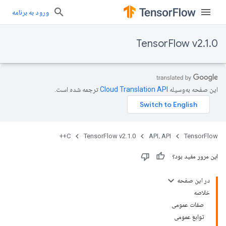
ورود به برنامه
TensorFlow v2.1.0
این صفحه به‌وسیله
ترجمه شده است.
C++
TensorFlow v2.1.0
API، API
TensorFlow
این مرور مفید بود؟
در این صفحه
خلاصه
صفات عمومی
توابع عمومی