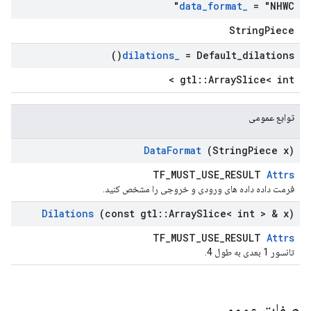
data
_
format
_
= "NHWC"
StringPiece
)
dilations
_
=
Default_dilations(
gtl::ArraySlice< int >
توابع عمومی
Data
Format
(String
Piece x)
TF_MUST_USE_RESULT
Attrs
فرمت داده داده های ورودی و خروجی را مشخص کنید.
Dilations
(const gtl
::
Array
Slice< int > & x)
TF_MUST_USE_RESULT
Attrs
تانسور 1 بعدی به طول 4.
صفات عمومی