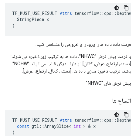
TF_MUST_USE_RESULT 
Attrs
 tensorflow::ops::Depthwis
  StringPiece x

)
فرمت داده داده های ورودی و خروجی را مشخص کنید.
با فرمت پیش فرض "NHWC"، داده ها به ترتیب زیر ذخیره می شوند:
[دسته، ارتفاع، عرض، کانال]. از طرف دیگر، قالب می تواند "NCHW"
باشد، ترتیب ذخیره سازی داده ها: [دسته، کانال، ارتفاع، عرض].
پیش فرض های "NHWC"
اتساع ها
TF_MUST_USE_RESULT
Attrs
tensorflow
::
ops
::
Depthwi
const
gtl
::
ArraySlice
<
int
>
&
x
)