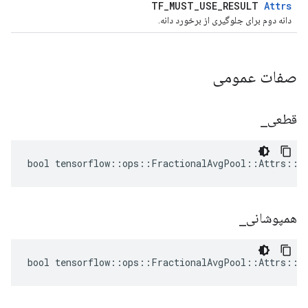
TF_MUST_USE_RESULT
Attrs
دانه دوم برای جلوگیری از برخورد دانه.
صفات عمومی
قطعی
_
bool tensorflow::ops::FractionalAvgPool::Attrs::de
همپوشانی
_
bool tensorflow::ops::FractionalAvgPool::Attrs::ov