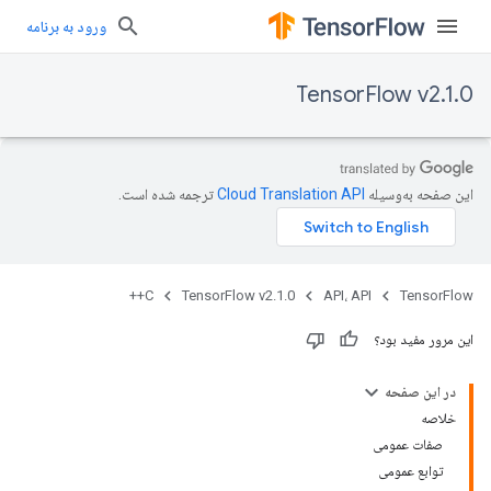
ورود به برنامه
TensorFlow v2.1.0
این صفحه به‌وسیله
ترجمه شده است.
C++
TensorFlow v2.1.0
API، API
TensorFlow
این مرور مفید بود؟
در این صفحه
خلاصه
صفات عمومی
توابع عمومی