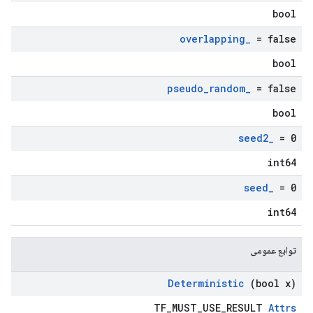
bool
overlapping
_
= false
bool
pseudo
_
random
_
= false
bool
seed2
_
= 0
int64
seed
_
= 0
int64
توابع عمومی
Deterministic
(bool x)
TF_MUST_USE_RESULT
Attrs