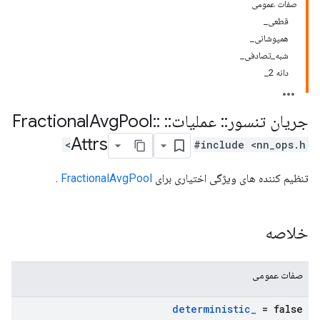
صفات عمومی
قطعی_
همپوشانی_
شبه_تصادفی_
دانه 2_
جریان تنسور
::
عملیات
::
Fractional
::
Pool
Avg
Attrs
#include <nn_ops.h>
تنظیم کننده های ویژگی اختیاری برای
FractionalAvgPool
.
خلاصه
صفات عمومی
deterministic
_
= false