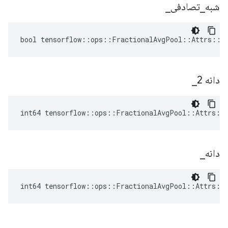
شبه
_
تصادفی
_
bool tensorflow::ops::FractionalAvgPool::Attrs::ps
دانه 2
_
int64 tensorflow::ops::FractionalAvgPool::Attrs::
دانه
_
int64 tensorflow::ops::FractionalAvgPool::Attrs::