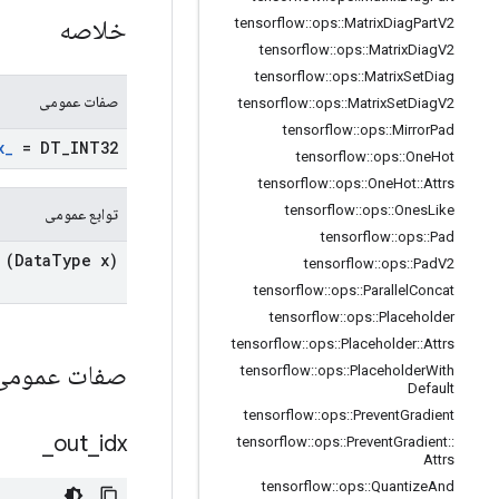
خلاصه
tensorflow
::
ops
::
Matrix
Diag
Part
V2
tensorflow
::
ops
::
Matrix
Diag
V2
tensorflow
::
ops
::
Matrix
Set
Diag
صفات عمومی
tensorflow
::
ops
::
Matrix
Set
Diag
V2
tensorflow
::
ops
::
Mirror
Pad
x
_
= DT
_
INT32
tensorflow
::
ops
::
One
Hot
tensorflow
::
ops
::
One
Hot
::
Attrs
tensorflow
::
ops
::
Ones
Like
توابع عمومی
tensorflow
::
ops
::
Pad
(Data
Type x)
tensorflow
::
ops
::
Pad
V2
tensorflow
::
ops
::
Parallel
Concat
tensorflow
::
ops
::
Placeholder
tensorflow
::
ops
::
Placeholder
::
Attrs
صفات عمومی
tensorflow
::
ops
::
Placeholder
With
Default
tensorflow
::
ops
::
Prevent
Gradient
_
out
_
idx
tensorflow
::
ops
::
Prevent
Gradient
::
Attrs
tensorflow
::
ops
::
Quantize
And