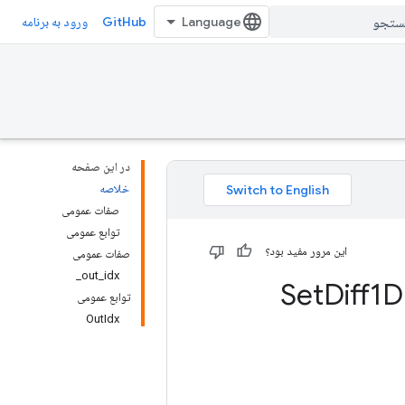
GitHub
ورود به برنامه
در این صفحه
خلاصه
صفات عمومی
توابع عمومی
این مرور مفید بود؟
صفات عمومی
out_idx_
Diff1D
توابع عمومی
OutIdx