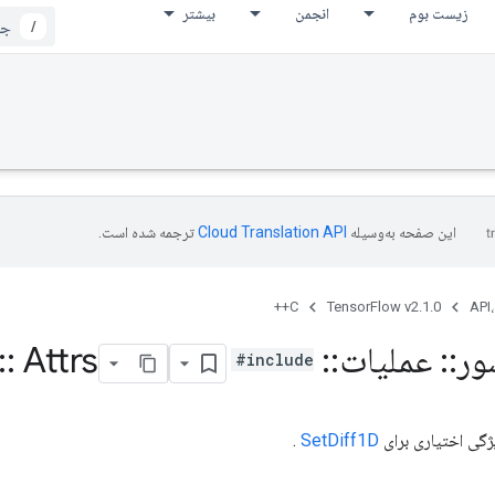
زیست بوم
انجمن
بیشتر
/
این صفحه به‌وسیله
ترجمه شده است.
C++
TensorFlow v2.1.0
API،
ور
::
عملیات
::
Set
Attrs
::
#include
ژگی اختیاری برای
SetDiff1D
.