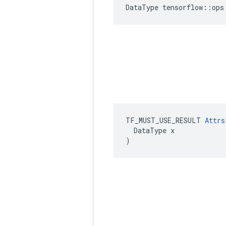
DataType tensorflow::ops
TF_MUST_USE_RESULT 
Attrs
  DataType x

)