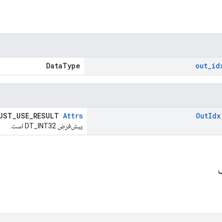
DataType
out
_
id
UST_USE_RESULT
Attrs
Out
Idx
پیش‌فرض DT_INT32 است.