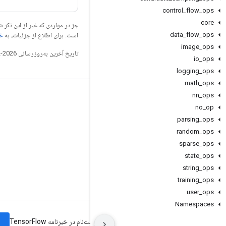
control
_
flow
_
ops
core
جز در مواردی که غیر از این ذک
data
_
flow
_
ops
است. برای اطلاع از جزئیات، به
خطم
image
_
ops
تاریخ آخرین به‌روزرسانی 2026-02-18 به‌وقت ساعت هماهنگ جهانی.
io
_
ops
logging
_
ops
math
_
ops
nn
_
ops
مرتبط بمانید
no
_
op
وبلاگ
parsing
_
ops
تالار گفتمان
random
_
ops
sparse
_
ops
GitHub
state
_
ops
Twitter
string
_
ops
YouTube
training
_
ops
user
_
ops
Namespaces
شرایط
حریم خصوصی
Manage cookies
ثبت‌نام در خبرنامه TensorFlow