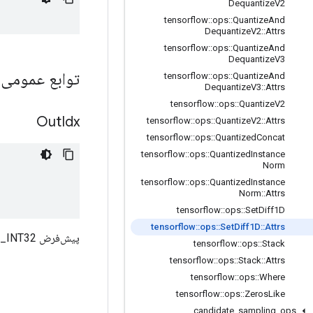
Dequantize
V2
tensorflow
::
ops
::
Quantize
And
Dequantize
V2
::
Attrs
tensorflow
::
ops
::
Quantize
And
Dequantize
V3
توابع عمومی
tensorflow
::
ops
::
Quantize
And
Dequantize
V3
::
Attrs
tensorflow
::
ops
::
Quantize
V2
Out
Idx
tensorflow
::
ops
::
Quantize
V2
::
Attrs
tensorflow
::
ops
::
Quantized
Concat
tensorflow
::
ops
::
Quantized
Instance
Norm
tensorflow
::
ops
::
Quantized
Instance
Norm
::
Attrs
tensorflow
::
ops
::
Set
Diff1D
tensorflow
::
ops
::
Set
Diff1D
::
Attrs
پیش‌فرض DT_INT32 است.
tensorflow
::
ops
::
Stack
tensorflow
::
ops
::
Stack
::
Attrs
tensorflow
::
ops
::
Where
tensorflow
::
ops
::
Zeros
Like
candidate
_
sampling
_
ops