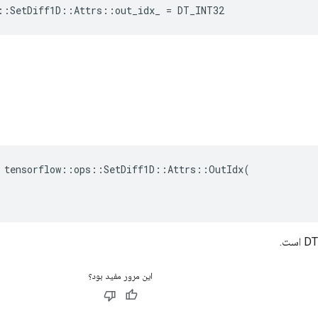
::SetDiff1D::Attrs::out_idx_ = DT_INT32
 tensorflow::ops::SetDiff1D::Attrs::OutIdx(

این مرور مفید بود؟