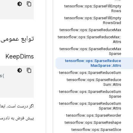
tensorflow
::
ops
::
Sparse
Fill
Empty
Rows
tensorflow
::
ops
::
Sparse
Fill
Empty
Rows
Grad
tensorflow
::
ops
::
Sparse
Reduce
Max
توابع عمومی
tensorflow
::
ops
::
Sparse
Reduce
Max
::
Attrs
tensorflow
::
ops
::
Sparse
Reduce
Max
Sparse
Keep
Dims
tensorflow
::
ops
::
Sparse
Reduce
Max
Sparse
::
Attrs
tensorflow
::
ops
::
Sparse
Reduce
Sum
(

tensorflow
::
ops
::
Sparse
Reduce
Sum
::
Attrs
tensorflow
::
ops
::
Sparse
Reduce
Sum
Sparse
tensorflow
::
ops
::
Sparse
Reduce
Sum
اگر درست است، ابعاد کاه
Sparse
::
Attrs
tensorflow
::
ops
::
Sparse
Reorder
پیش فرض به نادرس
tensorflow
::
ops
::
Sparse
Reshape
tensorflow
::
ops
::
Sparse
Slice