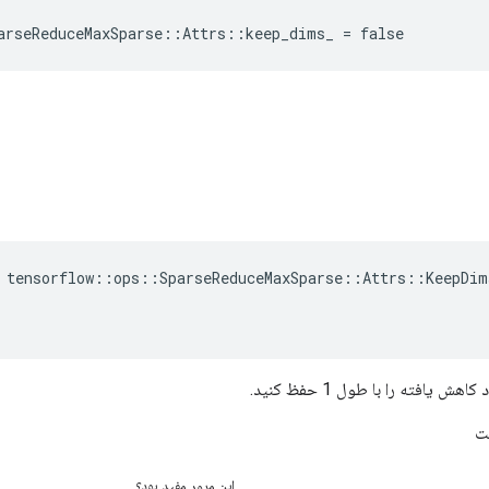
arseReduceMaxSparse::Attrs::keep_dims_ = false
 tensorflow::ops::SparseReduceMaxSparse::Attrs::KeepDims
ش یافته را با طول 1 حفظ کنید.
ت
این مرور مفید بود؟