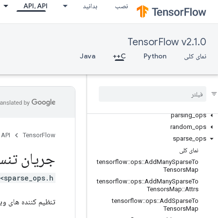
نصب
بدانید
API، API
control_flow_ops
core
data_flow_ops
TensorFlow v2.1.0
image_ops
نمای کلی
Python
C++
Java
io_ops
logging
_
ops
math
_
ops
nn
_
ops
no
_
op
parsing
_
ops
random
_
ops
 API
TensorFlow
sparse
_
ops
نمای کلی
جریان تنس
tensorflow
::
ops
::
Add
Many
Sparse
To
Tensors
Map
<sparse_ops.h>
tensorflow
::
ops
::
Add
Many
Sparse
To
Tensors
Map
::
Attrs
تنظیم کننده های وی
tensorflow
::
ops
::
Add
Sparse
To
Tensors
Map