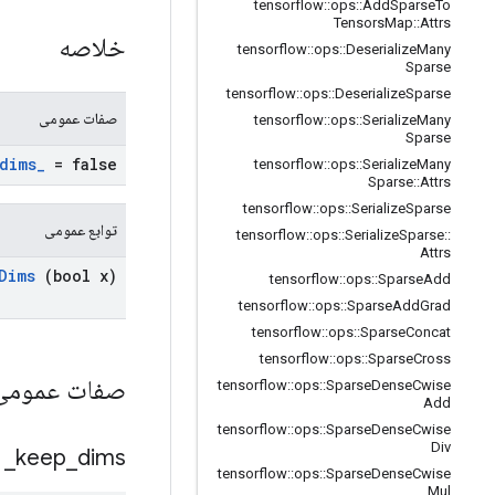
tensorflow
::
ops
::
Add
Sparse
To
Tensors
Map
::
Attrs
خلاصه
tensorflow
::
ops
::
Deserialize
Many
Sparse
tensorflow
::
ops
::
Deserialize
Sparse
صفات عمومی
tensorflow
::
ops
::
Serialize
Many
Sparse
dims
_
= false
tensorflow
::
ops
::
Serialize
Many
Sparse
::
Attrs
tensorflow
::
ops
::
Serialize
Sparse
توابع عمومی
tensorflow
::
ops
::
Serialize
Sparse
::
Attrs
Dims
(bool x)
tensorflow
::
ops
::
Sparse
Add
tensorflow
::
ops
::
Sparse
Add
Grad
tensorflow
::
ops
::
Sparse
Concat
tensorflow
::
ops
::
Sparse
Cross
صفات عموم
tensorflow
::
ops
::
Sparse
Dense
Cwise
Add
tensorflow
::
ops
::
Sparse
Dense
Cwise
Div
_
keep
_
dims
tensorflow
::
ops
::
Sparse
Dense
Cwise
Mul