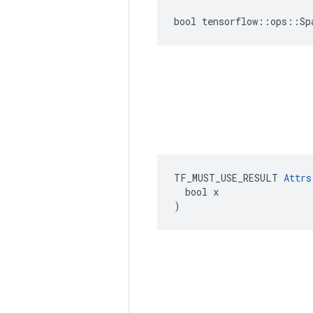
bool tensorflow::ops::Sp
TF_MUST_USE_RESULT 
Attrs
  bool x

)