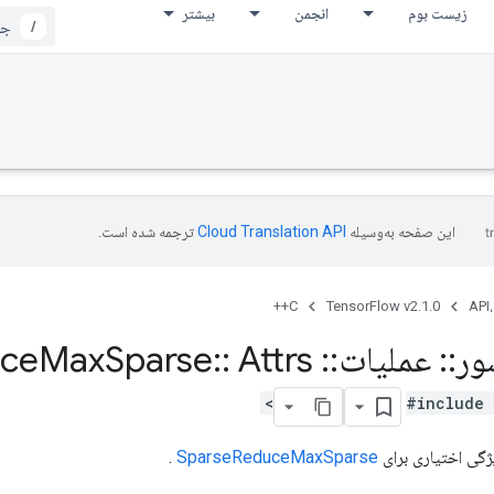
زیست بوم
انجمن
بیشتر
/
این صفحه به‌وسیله
ترجمه شده است.
C++
TensorFlow v2.1.0
API،
ور
::
عملیات
::
Sparse
Attrs
::
Sparse
Max
ce
#include 
ژگی اختیاری برای
SparseReduceMaxSparse
.