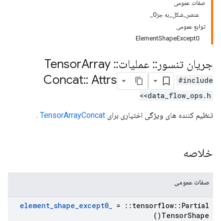
صفات عمومی
عنصر_شکل_به جز0_
توابع عمومی
ElementShapeExcept0
جریان تنسور
::
عملیات
::
Tensor
Array
Concat
::
Attrs
#include
<data_flow_ops.h>
تنظیم کننده های ویژگی اختیاری برای
TensorArrayConcat
.
خلاصه
صفات عمومی
element
_
shape
_
except0
_
=
::
tensorflow
::
Partial
)
Tensor
Shape(