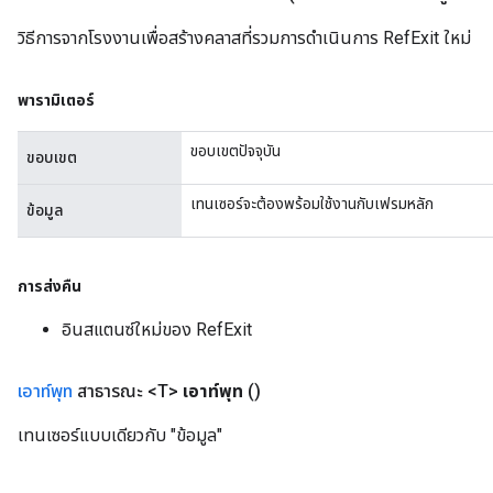
วิธีการจากโรงงานเพื่อสร้างคลาสที่รวมการดำเนินการ RefExit ใหม่
m
พารามิเตอร์
ขอบเขตปัจจุบัน
ขอบเขต
rs
eters
เทนเซอร์จะต้องพร้อมใช้งานกับเฟรมหลัก
ข้อมูล
ntumParameters
ters
ropParameters
การส่งคืน
s
atorParameters
อินสแตนซ์ใหม่ของ RefExit
ghtParameters
meters
เอาท์พุท
สาธารณะ <T>
เอาท์พุท
()
adParameters
rameters
เทนเซอร์แบบเดียวกับ "ข้อมูล"
eters
ientDescentParameters