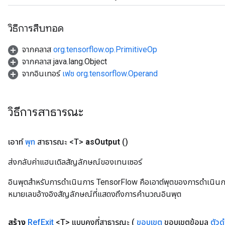
วิธีการสืบทอด
จากคลาส
org.tensorflow.op.PrimitiveOp
จากคลาส java.lang.Object
จากอินเทอร์
เฟซ org.tensorflow.Operand
วิธีการสาธารณะ
เอาท์
พุท
สาธารณะ <T>
as
Output
()
ส่งกลับค่าแฮนเดิลสัญลักษณ์ของเทนเซอร์
อินพุตสำหรับการดำเนินการ TensorFlow คือเอาต์พุตของการดำเนินการ T
หมายเลขอ้างอิงสัญลักษณ์ที่แสดงถึงการคำนวณอินพุต
สร้าง
Ref
Exit
<T> แบบคงที่สาธารณะ
(
ขอบเขต
ขอบเขตข้อมูล
ตัวด