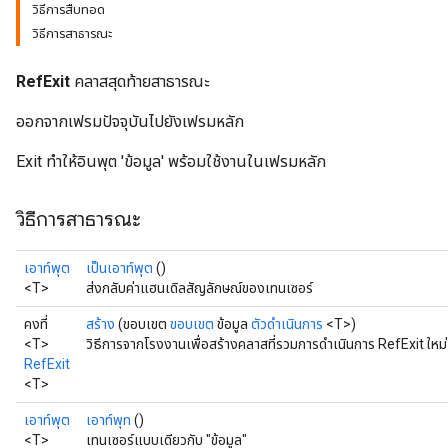
วิธีการสืบทอด
วิธีการสาธารณะ
RefExit
คลาสสุดท้ายสาธารณะ
ออกจากเฟรมปัจจุบันไปยังเฟรมหลัก
Exit ทำให้อินพุต 'ข้อมูล' พร้อมใช้งานในเฟรมหลัก
วิธีการสาธารณะ
เอาท์พุต
เป็นเอาท์พุต
()
<T>
ส่งกลับค่าแฮนเดิลสัญลักษณ์ของเทนเซอร์
คงที่
สร้าง
(ขอบเขต
ขอบเขต
ข้อมูล
ตัวดำเนินการ
<T>)
<T>
วิธีการจากโรงงานเพื่อสร้างคลาสที่รวมการดำเนินการ RefExit ใหม่
RefExit
<T>
เอาท์พุต
เอาท์พุท
()
<T>
เทนเซอร์แบบเดียวกับ "ข้อมูล"