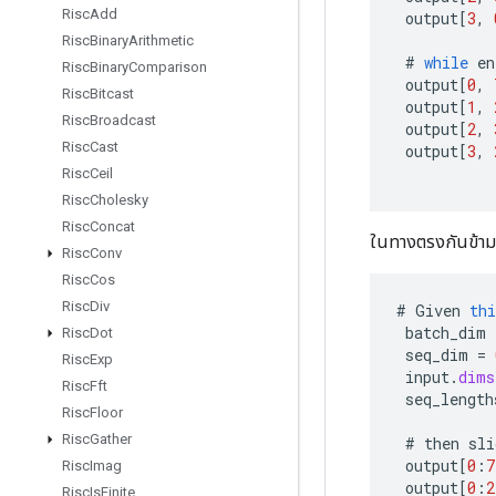
Risc
Add
output
[
3
,
Risc
Binary
Arithmetic
#
while
en
Risc
Binary
Comparison
output
[
0
,
Risc
Bitcast
output
[
1
,
Risc
Broadcast
output
[
2
,
Risc
Cast
output
[
3
,
Risc
Ceil
Risc
Cholesky
Risc
Concat
ในทางตรงกันข้าม
Risc
Conv
Risc
Cos
Risc
Div
#
Given
thi
batch_dim
Risc
Dot
seq_dim
=
Risc
Exp
input
.
dims
Risc
Fft
seq_length
Risc
Floor
Risc
Gather
#
then
sli
output
[
0
:
7
Risc
Imag
output
[
0
:
2
Risc
Is
Finite