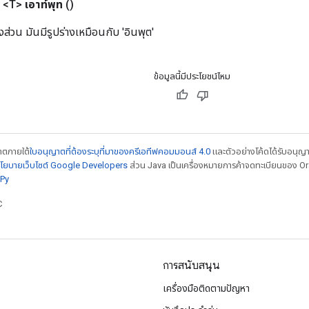
 <T>
เอาท์พุท
()
ส่วน มันมีรูปร่างเหมือนกับ 'อินพุต'
ข้อมูลนี้มีประโยชน์ไหม
ญาตภายใต้
ใบอนุญาตที่ต้องระบุที่มาของครีเอทีฟคอมมอนส์ 4.0
และตัวอย่างโค้ดได้รับอนุญ
โยบายเว็บไซต์ Google Developers
ส่วน Java เป็นเครื่องหมายการค้าจดทะเบียนของ Orac
Py
C
การสนับสนุน
เครื่องมือติดตามปัญหา