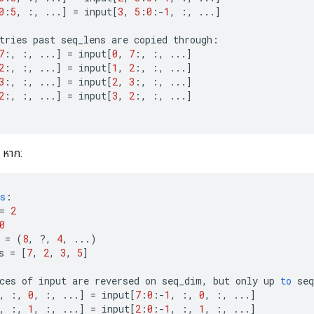
0
:
5
,
:,
...
]
=
input
[
3
,
5
:
0
:
-
1
,
:,
...
]
tries
past
seq_lens
are
copied
through
:
7
:,
:,
...
]
=
input
[
0
,
7
:,
:,
...
]
2
:,
:,
...
]
=
input
[
1
,
2
:,
:,
...
]
3
:,
:,
...
]
=
input
[
2
,
3
:,
:,
...
]
2
:,
:,
...
]
=
input
[
3
,
2
:,
:,
...
]
 หาก:
s
:
=
2
0
=
(
8
,
?
,
4
,
...)
s
=
[
7
,
2
,
3
,
5
]
ces
of
input
are
reversed
on
seq_dim
,
but
only
up
to
seq
,
:,
0
,
:,
...
]
=
input
[
7
:
0
:
-
1
,
:,
0
,
:,
...
]
,
:,
1
,
:,
...
]
=
input
[
2
:
0
:
-
1
,
:,
1
,
:,
...
]