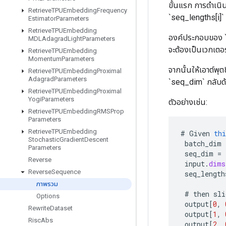
ขั้นแรก การดำเนิน
Retrieve
TPUEmbedding
Frequency
`seq_lengths[i]`
Estimator
Parameters
Retrieve
TPUEmbedding
องค์ประกอบของ `
MDLAdagrad
Light
Parameters
จะต้องเป็นเวกเตอร
Retrieve
TPUEmbedding
Momentum
Parameters
จากนั้นให้เอาต์พุต
Retrieve
TPUEmbedding
Proximal
Adagrad
Parameters
`seq_dim` กลับด
Retrieve
TPUEmbedding
Proximal
Yogi
Parameters
ตัวอย่างเช่น:
Retrieve
TPUEmbedding
RMSProp
Parameters
Retrieve
TPUEmbedding
#
Given
thi
Stochastic
Gradient
Descent
batch_dim
Parameters
seq_dim
=
Reverse
input
.
dims
Reverse
Sequence
seq_length
ภาพรวม
#
then
sli
Options
output
[
0
,
Rewrite
Dataset
output
[
1
,
Risc
Abs
output
[
2
,