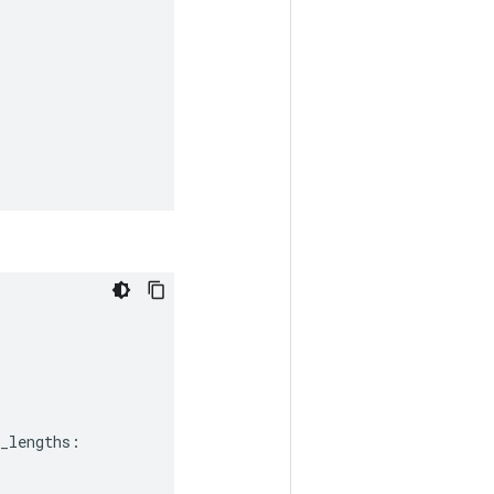
_lengths
: