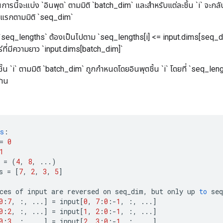
การนี้จะแบ่ง `อินพุต` ตามมิติ `batch_dim` และสำหรับแต่ละชิ้น `i` จะก
 แรกตามมิติ `seq_dim`
seq_lengths` ต้องเป็นไปตาม `seq_lengths[i] <= input.dims[seq_d
์ที่มีความยาว `input.dims[batch_dim]`
ชิ้น `i` ตามมิติ `batch_dim` ถูกกำหนดโดยอินพุตชิ้น `i` โดยที่ `seq_leng
้าน
s
:
=
0
1
=
(
4
,
8
,
...)
s
=
[
7
,
2
,
3
,
5
]
ces
of
input
are
reversed
on
seq_dim
,
but
only
up
to
seq
0
:
7
,
:,
...
]
=
input
[
0
,
7
:
0
:
-
1
,
:,
...
]
0
:
2
,
:,
...
]
=
input
[
1
,
2
:
0
:
-
1
,
:,
...
]
0
:
3
,
:,
...
]
=
input
[
2
,
3
:
0
:
-
1
,
:,
...
]