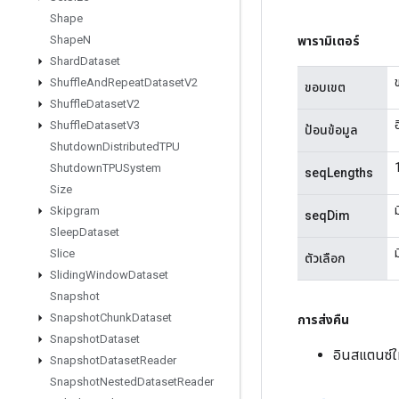
Shape
Shape
N
พารามิเตอร์
Shard
Dataset
Shuffle
And
Repeat
Dataset
V2
ขอบเขต
Shuffle
Dataset
V2
Shuffle
Dataset
V3
ป้อนข้อมูล
Shutdown
Distributed
TPU
Shutdown
TPUSystem
seqLengths
Size
Skipgram
seqDim
Sleep
Dataset
Slice
ตัวเลือก
Sliding
Window
Dataset
Snapshot
Snapshot
Chunk
Dataset
การส่งคืน
Snapshot
Dataset
อินสแตนซ์
Snapshot
Dataset
Reader
Snapshot
Nested
Dataset
Reader