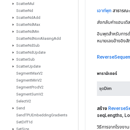
Scatter
Mul
เอาท์พุท
สาธารณะ
Scatter
Nd
Scatter
Nd
Add
ส่งกลับค่าแฮนเด
Scatter
Nd
Max
Scatter
Nd
Min
อินพุตสำหรับการดำ
Scatter
Nd
Non
Aliasing
Add
หมายเลขอ้างอิงส
Scatter
Nd
Sub
Scatter
Nd
Update
Reverse
Seque
Scatter
Sub
Scatter
Update
พารามิเตอร์
Segment
Max
V2
Segment
Min
V2
Segment
Prod
V2
ชุดDim
Segment
Sum
V2
Select
V2
สร้าง
Reverse
S
Send
seq
Lengths
,
Lo
Send
TPUEmbedding
Gradients
Set
Diff1d
วิธีการจากโรงงาน
Set
Size