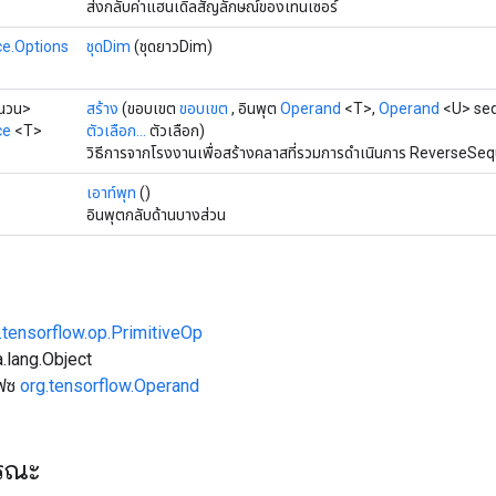
ส่งกลับค่าแฮนเดิลสัญลักษณ์ของเทนเซอร์
e.Options
ชุดDim
(ชุดยาวDim)
ำนวน>
สร้าง
(ขอบเขต
ขอบเขต
, อินพุต
Operand
<T>,
Operand
<U> seq
ce
<T>
ตัวเลือก...
ตัวเลือก)
วิธีการจากโรงงานเพื่อสร้างคลาสที่รวมการดำเนินการ ReverseSeq
เอาท์พุท
()
อินพุตกลับด้านบางส่วน
.tensorflow.op.PrimitiveOp
.lang.Object
เฟซ
org.tensorflow.Operand
ารณะ