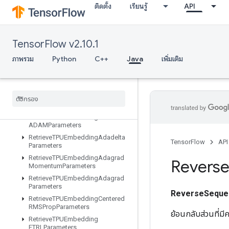
ResourceScatterNdSub
ติดตั้ง
เรียนรู้
API
ResourceScatterNdUpdate
ResourceScatterSub
ResourceScatterUpdate
TensorFlow v2.10.1
ResourceSparseApplyAdagradV2
ภาพรวม
Python
C++
Java
เพิ่มเติม
Resource
Sparse
Apply
Keras
Momentum
Resource
Strided
Slice
Assign
Retrieve
All
TPUEmbedding
Parameters
Retrieve
TPUEmbedding
ADAMParameters
Retrieve
TPUEmbedding
Adadelta
TensorFlow
API
Parameters
Retrieve
TPUEmbedding
Adagrad
Revers
Momentum
Parameters
Retrieve
TPUEmbedding
Adagrad
Parameters
ReverseSeque
Retrieve
TPUEmbedding
Centered
RMSProp
Parameters
ย้อนกลับส่วนที่ม
Retrieve
TPUEmbedding
FTRLParameters