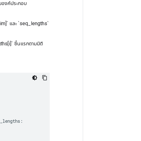
ลับองค์ประกอบ
im]` และ `seq_lengths`
ths[i]` ชิ้นแรกตามมิติ
_lengths
: