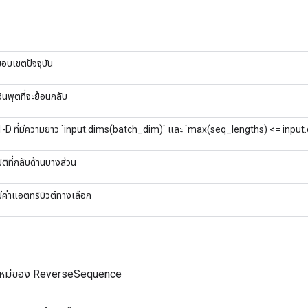
ขอบเขตปัจจุบัน
อินพุตที่จะย้อนกลับ
1-D ที่มีความยาว `input.dims(batch_dim)` และ `max(seq_lengths) <= inpu
มิติที่กลับด้านบางส่วน
มีค่าแอตทริบิวต์ทางเลือก
ใหม่ของ ReverseSequence