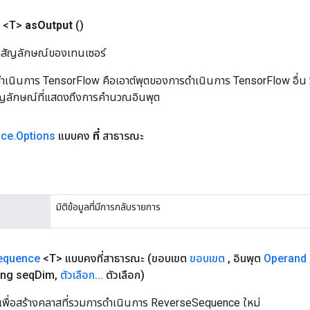
 <T>
as
Output
()
ิลสัญลักษณ์ของเทนเซอร์
เนินการ TensorFlow คือเอาต์พุตของการดำเนินการ TensorFlow อื่น วิธี
ัญลักษณ์ที่แสดงถึงการคำนวณอินพุต
nce
.
Options
แบบคง
ที่
สาธารณะ
มิติข้อมูลที่มีการกลับรายการ
equence
<T> แบบคงที่สาธารณะ
(ขอบเขต
ขอบเขต
,
อินพุต
Operand
ng seq
Dim
,
ตัวเลือก
.
.
.
ตัวเลือก)
เพื่อสร้างคลาสที่รวมการดำเนินการ ReverseSequence ใหม่