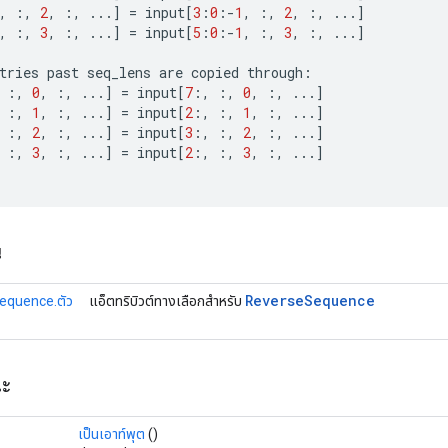
,
:,
2
,
:,
...
]
=
input
[
3
:
0
:
-
1
,
:,
2
,
:,
...
]
,
:,
3
,
:,
...
]
=
input
[
5
:
0
:
-
1
,
:,
3
,
:,
...
]
tries
past
seq_lens
are
copied
through
:
:,
0
,
:,
...
]
=
input
[
7
:,
:,
0
,
:,
...
]
:,
1
,
:,
...
]
=
input
[
2
:,
:,
1
,
:,
...
]
:,
2
,
:,
...
]
=
input
[
3
:,
:,
2
,
:,
...
]
:,
3
,
:,
...
]
=
input
[
2
:,
:,
3
,
:,
...
]
น
Reverse
Sequence
equence.ตัว
แอ็ตทริบิวต์ทางเลือกสำหรับ
ณะ
เป็นเอาท์พุต
()