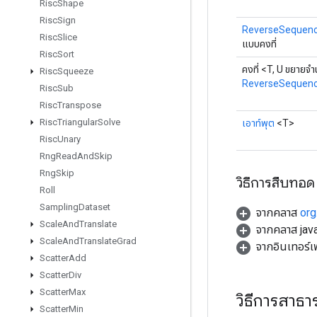
Risc
Shape
Risc
Sign
ReverseSequenc
Risc
Slice
แบบคงที่
Risc
Sort
คงที่ <T, U ขยายจ
Risc
Squeeze
ReverseSequen
Risc
Sub
Risc
Transpose
Risc
Triangular
Solve
เอาท์พุต
<T>
Risc
Unary
Rng
Read
And
Skip
Rng
Skip
วิธีการสืบทอด
Roll
Sampling
Dataset
จากคลาส
org
Scale
And
Translate
จากคลาส java
Scale
And
Translate
Grad
จากอินเทอร์
Scatter
Add
Scatter
Div
Scatter
Max
วิธีการสาธ
Scatter
Min