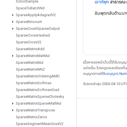
เอาท์พุท
สาธารณะ
Sobol
Sample
Space
To
Batch
Nd
อินพุตกลับด้านบาง
Sparse
Apply
Adagrad
V2
Sparse
Bincount
Sparse
Count
Sparse
Output
Sparse
Cross
Hashed
Sparse
Cross
V2
Sparse
Matrix
Add
Sparse
Matrix
Mat
Mul
เนื้อหาของหน้าเว็บนี้ได้รับอนุ
Sparse
Matrix
Mul
อย่างอื่น โปรดดูรายละเอียดที่
น
Sparse
Matrix
NNZ
อนุญาตภายใต้
ใบอนุญาต Num
Sparse
Matrix
Ordering
AMD
Sparse
Matrix
Softmax
อัปเดตล่าสุด 2026-04-10 UT
Sparse
Matrix
Softmax
Grad
Sparse
Matrix
Sparse
Cholesky
Sparse
Matrix
Sparse
Mat
Mul
เชื่อมต่อเสมอ
Sparse
Matrix
Transpose
Sparse
Matrix
Zeros
บล็อก
Sparse
Segment
Mean
Grad
V2