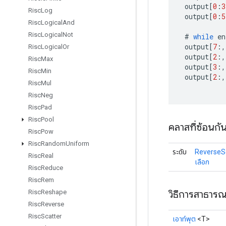
output
[
0
:
3
Risc
Log
output
[
0
:
5
Risc
Logical
And
Risc
Logical
Not
#
while
en
output
[
7
:,
Risc
Logical
Or
output
[
2
:,
Risc
Max
output
[
3
:,
Risc
Min
output
[
2
:,
Risc
Mul
Risc
Neg
Risc
Pad
Risc
Pool
คลาสที่ซ้อนกั
Risc
Pow
Risc
Random
Uniform
ระดับ
ReverseS
Risc
Real
เลือก
Risc
Reduce
Risc
Rem
วิธีการสาธาร
Risc
Reshape
Risc
Reverse
Risc
Scatter
เอาท์พุต
<T>