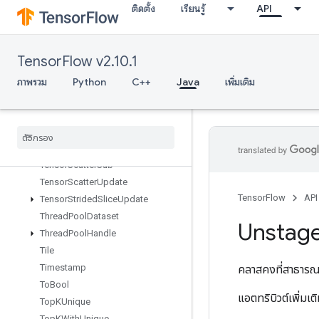
ติดตั้ง
เรียนรู้
API
TensorMapErase
TensorMapHasKey
TensorMapInsert
TensorFlow v2.10.1
TensorMapLookup
TensorMapSize
ภาพรวม
Python
C++
Java
เพิ่มเติม
TensorMapStackKeys
Tensor
Scatter
Add
Tensor
Scatter
Max
Tensor
Scatter
Min
Tensor
Scatter
Sub
Tensor
Scatter
Update
TensorFlow
API
Tensor
Strided
Slice
Update
Thread
Pool
Dataset
Unstag
Thread
Pool
Handle
Tile
Timestamp
คลาสคงที่สาธาร
To
Bool
แอตทริบิวต์เพิ่มเ
Top
KUnique
Top
KWith
Unique