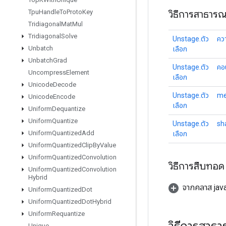
วิธีการสาธาร
Tpu
Handle
To
Proto
Key
Tridiagonal
Mat
Mul
Tridiagonal
Solve
Unstage.ตัว
ควา
Unbatch
เลือก
Unbatch
Grad
Unstage.ตัว
คอ
Uncompress
Element
เลือก
Unicode
Decode
Unstage.ตัว
me
Unicode
Encode
เลือก
Uniform
Dequantize
Uniform
Quantize
Unstage.ตัว
sh
Uniform
Quantized
Add
เลือก
Uniform
Quantized
Clip
By
Value
Uniform
Quantized
Convolution
วิธีการสืบทอด
Uniform
Quantized
Convolution
Hybrid
จากคลาส java
Uniform
Quantized
Dot
Uniform
Quantized
Dot
Hybrid
Uniform
Requantize
วิธีการสาธ
Unique