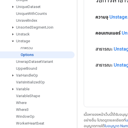
Unique
Dataset
Unique
With
Counts
ความจุ
Unstage
Unravel
Index
Unsorted
Segment
Join
คอนเทนเนอร์
Un
Unstack
Unstage
ภาพรวม
สาธารณะ
Unsta
Options
Unwrap
Dataset
Variant
สาธารณะ
Unsta
Upper
Bound
Var
Handle
Op
Var
Is
Initialized
Op
Variable
Variable
Shape
Where
Where3
เนื้อหาของหน้าเว็บนี้ได้รับอนุ
Window
Op
อย่างอื่น โปรดดูรายละเอียดที่
น
Worker
Heartbeat
อนุญาตภายใต้
ใบอนุญาต Num