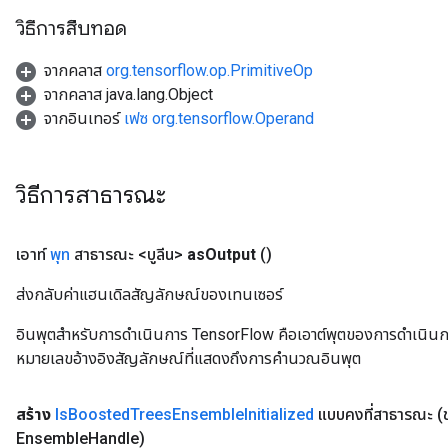
rs
วิธีการสืบทอด
Parameters
จากคลาส
org.tensorflow.op.PrimitiveOp
จากคลาส java.lang.Object
rParameters
จากอินเทอร์
เฟซ org.tensorflow.Operand
Parameters
ters
arameters
วิธีการสาธารณะ
meters
rs
tDescentParameters
เอาท์
พุท
สาธารณะ <บูลีน>
as
Output
()
ส่งกลับค่าแฮนเดิลสัญลักษณ์ของเทนเซอร์
อินพุตสำหรับการดำเนินการ TensorFlow คือเอาต์พุตของการดำเนินการ T
หมายเลขอ้างอิงสัญลักษณ์ที่แสดงถึงการคำนวณอินพุต
สร้าง
Is
Boosted
Trees
Ensemble
Initialized
แบบคงที่สาธารณะ
(
Ensemble
Handle)