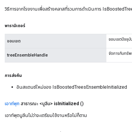
วิธีการจากโรงงานเพื่อสร้างคลาสที่รวมการดำเนินการ IsBoostedTre
พารามิเตอร์
ขอบเขตปัจจุบั
ขอบเขต
จัดการกับทรัพ
treeEnsembleHandle
การส่งคืน
อินสแตนซ์ใหม่ของ IsBoostedTreesEnsembleInitialized
เอาท์พุท
สาธารณะ <บูลีน>
is
Initialized
()
เอาท์พุตบูลีนไม่ว่าจะเตรียมใช้งานหรือไม่ก็ตาม