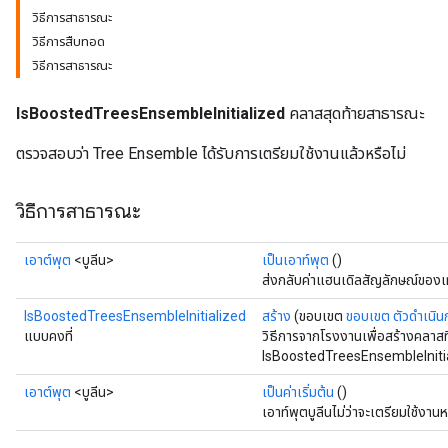
วิธีการสาธารณะ
วิธีการสืบทอด
วิธีการสาธารณะ
IsBoostedTreesEnsembleInitialized
คลาสสุดท้ายสาธารณะ
ตรวจสอบว่า Tree Ensemble ได้รับการเตรียมใช้งานแล้วหรือไม่
วิธีการสาธารณะ
เอาต์พุต
<บูลีน>
เป็นเอาท์พุต
()
ส่งกลับค่าแฮนเดิลสัญลักษณ์ของเ
IsBoostedTreesEnsembleInitialized
สร้าง
(ขอบเขต
ขอบเขต
ตัวดำเนิน
แบบคงที่
วิธีการจากโรงงานเพื่อสร้างคลาส
IsBoostedTreesEnsembleInitia
เอาต์พุต
<บูลีน>
เป็นค่าเริ่มต้น
()
เอาท์พุตบูลีนไม่ว่าจะเตรียมใช้งานห
rs
mParameters