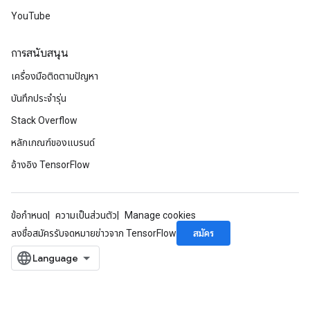
Requantize
YouTube
ize
AndReluAndRequantize
การสนับสนุน
u
เครื่องมือติดตามปัญหา
uAndRequantize
บันทึกประจำรุ่น
Stack Overflow
AndRelu
หลักเกณฑ์ของแบรนด์
AndReluAndRequantize
อ้างอิง TensorFlow
ize
Requantize
ข้อกำหนด
ความเป็นส่วนตัว
Manage cookies
ize
สมัคร
ลงชื่อสมัครรับจดหมายข่าวจาก TensorFlow