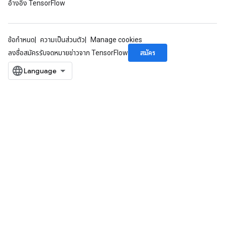
อ้างอิง TensorFlow
ropParameters
s
atorParameters
ข้อกำหนด
ความเป็นส่วนตัว
Manage cookies
ghtParameters
meters
สมัคร
ลงชื่อสมัครรับจดหมายข่าวจาก TensorFlow
adParameters
rameters
eters
ientDescentParameters