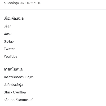
อัปเดตล่าสุด 2025-07-27 UTC
เชื่อมต่อเสมอ
บล็อก
ฟอรัม
GitHub
Twitter
YouTube
m
การสนับสนุน
เครื่องมือติดตามปัญหา
บันทึกประจำรุ่น
rs
eters
Stack Overflow
ntumParameters
หลักเกณฑ์ของแบรนด์
ters