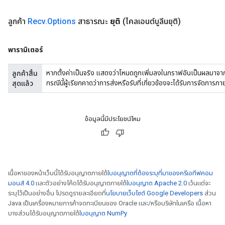
ลูกค้า
Recv
.
Options
สาธารณะ
ยุติ
(ไคลเอนต์บูลีนยุติ)
พารามิเตอร์
หากตั้งค่าเป็นจริง แสดงว่าโหนดถูกเพิ่มลงในกราฟอันเป็นผลมาจากฟ
ลูกค้าสิ้น
กรณีนี้ผู้เรียกคาดว่าการส่งหรือรับที่เกี่ยวข้องจะได้รับการจัดการภา
สุดแล้ว
ข้อมูลนี้มีประโยชน์ไหม
เนื้อหาของหน้าเว็บนี้ได้รับอนุญาตภายใต้
ใบอนุญาตที่ต้องระบุที่มาของครีเอทีฟคอม
มอนส์ 4.0
และตัวอย่างโค้ดได้รับอนุญาตภายใต้
ใบอนุญาต Apache 2.0
เว้นแต่จะ
ระบุไว้เป็นอย่างอื่น โปรดดูรายละเอียดที่
นโยบายเว็บไซต์ Google Developers
ส่วน
Java เป็นเครื่องหมายการค้าจดทะเบียนของ Oracle และ/หรือบริษัทในเครือ เนื้อหา
บางส่วนได้รับอนุญาตภายใต้
ใบอนุญาต NumPy