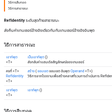
วิธีการสืบทอด
วิธีการสาธารณะ
RefIdentity
ระดับสุดท้ายสาธารณะ
ส่งคืนค่าเทนเซอร์อ้างอิงเดียวกันกับเทนเซอร์อ้างอิงอินพุต
วิธีการสาธารณะ
เอาท์พุต
เป็นเอาท์พุต
()
<T>
ส่งกลับค่าแฮนเดิลสัญลักษณ์ของเทนเซอร์
คงที่ <T>
สร้าง
(
ขอบเขต
ขอบเขต อินพุต
Operand
<T>)
RefIdentity
วิธีการจากโรงงานเพื่อสร้างคลาสที่รวมการดำเนินการ RefIdent
<T>
เอาท์พุต
เอาท์พุท
()
<T>
วิธีการสืบทอด