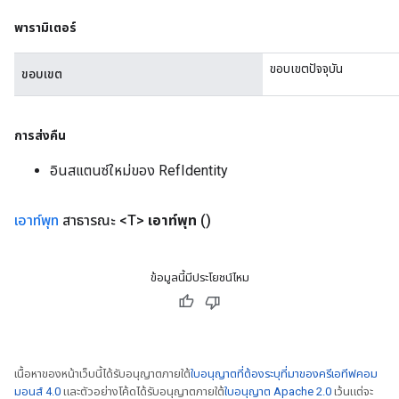
พารามิเตอร์
m
ขอบเขตปัจจุบัน
ขอบเขต
rs
eters
การส่งคืน
ntumParameters
อินสแตนซ์ใหม่ของ RefIdentity
ters
ropParameters
s
เอาท์พุท
สาธารณะ <T>
เอาท์พุท
()
atorParameters
ghtParameters
meters
ข้อมูลนี้มีประโยชน์ไหม
adParameters
rameters
eters
ientDescentParameters
เนื้อหาของหน้าเว็บนี้ได้รับอนุญาตภายใต้
ใบอนุญาตที่ต้องระบุที่มาของครีเอทีฟคอม
มอนส์ 4.0
และตัวอย่างโค้ดได้รับอนุญาตภายใต้
ใบอนุญาต Apache 2.0
เว้นแต่จะ