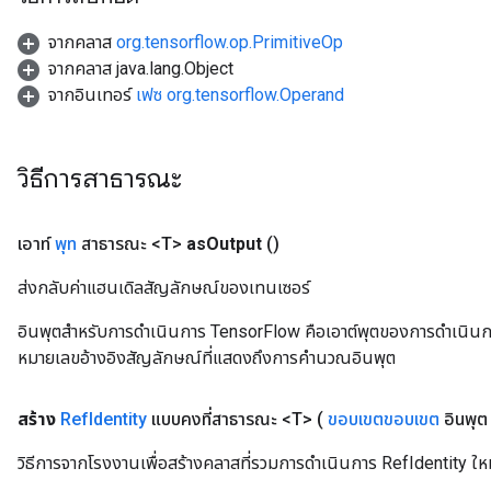
จากคลาส
org.tensorflow.op.PrimitiveOp
จากคลาส java.lang.Object
จากอินเทอร์
เฟซ org.tensorflow.Operand
วิธีการสาธารณะ
เอาท์
พุท
สาธารณะ <T>
as
Output
()
ส่งกลับค่าแฮนเดิลสัญลักษณ์ของเทนเซอร์
อินพุตสำหรับการดำเนินการ TensorFlow คือเอาต์พุตของการดำเนินการ T
หมายเลขอ้างอิงสัญลักษณ์ที่แสดงถึงการคำนวณอินพุต
สร้าง
Ref
Identity
แบบคงที่สาธารณะ <T>
(
ขอบเขตขอบเขต
อินพุ
วิธีการจากโรงงานเพื่อสร้างคลาสที่รวมการดำเนินการ RefIdentity ให