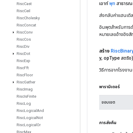
เอาท์
พุท
สาธารณ
Risc
Cast
Risc
Ceil
ส่งกลับค่าแฮนเด
Risc
Cholesky
Risc
Concat
อินพุตสำหรับการดำ
Risc
Conv
หมายเลขอ้างอิงส
Risc
Cos
Risc
Div
สร้าง
Risc
Binar
Risc
Dot
y
,
op
Type สตริง
Risc
Exp
Risc
Fft
วิธีการจากโรงงาน
Risc
Floor
Risc
Gather
พารามิเตอร์
Risc
Imag
Risc
Is
Finite
ขอบเขต
Risc
Log
Risc
Logical
And
Risc
Logical
Not
การส่งคืน
Risc
Logical
Or
Risc
Max