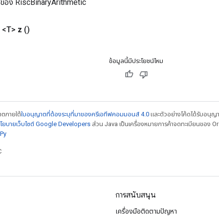
ม่ของ RiscBinaryArithmetic
 <T>
z
()
ข้อมูลนี้มีประโยชน์ไหม
ญาตภายใต้
ใบอนุญาตที่ต้องระบุที่มาของครีเอทีฟคอมมอนส์ 4.0
และตัวอย่างโค้ดได้รับอนุญ
โยบายเว็บไซต์ Google Developers
ส่วน Java เป็นเครื่องหมายการค้าจดทะเบียนของ Orac
Py
C
การสนับสนุน
เครื่องมือติดตามปัญหา