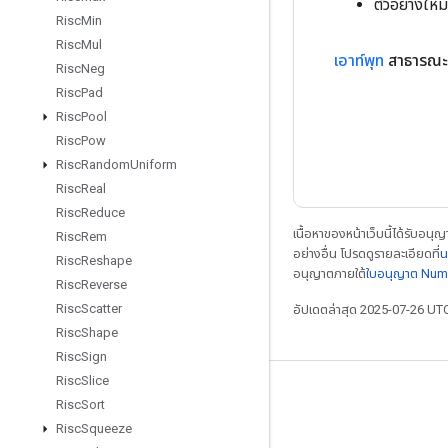
ตัวอย่างให
Risc
Min
Risc
Mul
เอาท์พุท
สาธารณะ
Risc
Neg
Risc
Pad
Risc
Pool
Risc
Pow
Risc
Random
Uniform
Risc
Real
Risc
Reduce
เนื้อหาของหน้าเว็บนี้ได้รับอนุ
Risc
Rem
อย่างอื่น โปรดดูรายละเอียดที่
น
Risc
Reshape
อนุญาตภายใต้
ใบอนุญาต Num
Risc
Reverse
Risc
Scatter
อัปเดตล่าสุด 2025-07-26 UT
Risc
Shape
Risc
Sign
Risc
Slice
เชื่อมต่อเสมอ
Risc
Sort
Risc
Squeeze
บล็อก