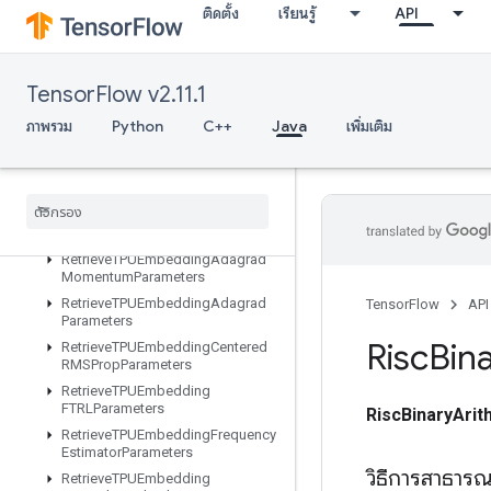
ติดตั้ง
เรียนรู้
API
ResourceScatterUpdate
ResourceSparseApplyAdagradV2
ResourceSparseApplyKerasMomentum
TensorFlow v2.11.1
ResourceStridedSliceAssign
ภาพรวม
Python
C++
Java
เพิ่มเติม
RetrieveAllTPUEmbeddingParame
ters
Retrieve
TPUEmbedding
ADAMParameters
Retrieve
TPUEmbedding
Adadelta
Parameters
Retrieve
TPUEmbedding
Adagrad
Momentum
Parameters
Retrieve
TPUEmbedding
Adagrad
TensorFlow
API
Parameters
Risc
Bin
Retrieve
TPUEmbedding
Centered
RMSProp
Parameters
Retrieve
TPUEmbedding
FTRLParameters
RiscBinaryArit
Retrieve
TPUEmbedding
Frequency
Estimator
Parameters
วิธีการสาธาร
Retrieve
TPUEmbedding