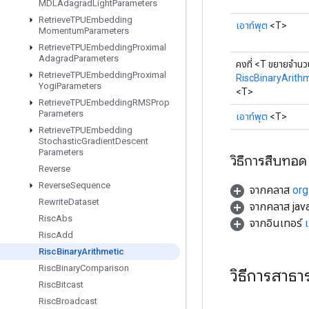
MDLAdagrad
Light
Parameters
Retrieve
TPUEmbedding
เอาท์พุต
<T>
Momentum
Parameters
Retrieve
TPUEmbedding
Proximal
Adagrad
Parameters
คงที่ <T ขยายจำน
Retrieve
TPUEmbedding
Proximal
RiscBinaryArith
Yogi
Parameters
<T>
Retrieve
TPUEmbedding
RMSProp
Parameters
เอาท์พุต
<T>
Retrieve
TPUEmbedding
Stochastic
Gradient
Descent
Parameters
วิธีการสืบทอด
Reverse
Reverse
Sequence
จากคลาส
org
Rewrite
Dataset
จากคลาส java
Risc
Abs
จากอินเทอร์
Risc
Add
Risc
Binary
Arithmetic
Risc
Binary
Comparison
วิธีการสาธ
Risc
Bitcast
Risc
Broadcast