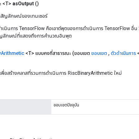
ะ <T>
as
Output
()
ิลสัญลักษณ์ของเทนเซอร์
เนินการ TensorFlow คือเอาต์พุตของการดำเนินการ TensorFlow อื่น วิธี
ัญลักษณ์ที่แสดงถึงการคำนวณอินพุต
y
Arithmetic
<T> แบบคงที่สาธารณะ
(ขอบเขต
ขอบเขต
,
ตัวดำเนินการ
<
)
เพื่อสร้างคลาสที่รวมการดำเนินการ RiscBinaryArithmetic ใหม่
ขอบเขตปัจจุบัน