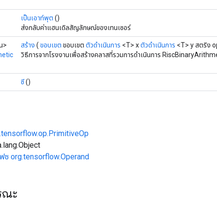
เป็นเอาท์พุต
()
ส่งกลับค่าแฮนเดิลสัญลักษณ์ของเทนเซอร์
วน>
สร้าง
(
ขอบเขต
ขอบเขต
ตัวดำเนินการ
<T> x
ตัวดำเนินการ
<T> y สตริง 
metic
วิธีการจากโรงงานเพื่อสร้างคลาสที่รวมการดำเนินการ RiscBinaryArithme
ซี
()
.tensorflow.op.PrimitiveOp
.lang.Object
เฟซ org.tensorflow.Operand
ารณะ