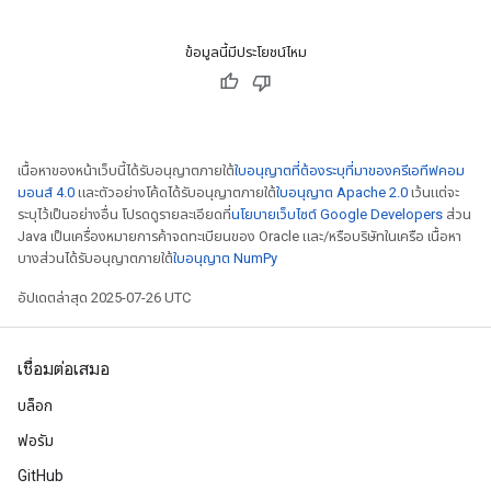
source
ข้อมูลนี้มีประโยชน์ไหม
leOp
เนื้อหาของหน้าเว็บนี้ได้รับอนุญาตภายใต้
ใบอนุญาตที่ต้องระบุที่มาของครีเอทีฟคอม
มอนส์ 4.0
และตัวอย่างโค้ดได้รับอนุญาตภายใต้
ใบอนุญาต Apache 2.0
เว้นแต่จะ
ระบุไว้เป็นอย่างอื่น โปรดดูรายละเอียดที่
นโยบายเว็บไซต์ Google Developers
ส่วน
Java เป็นเครื่องหมายการค้าจดทะเบียนของ Oracle และ/หรือบริษัทในเครือ เนื้อหา
บางส่วนได้รับอนุญาตภายใต้
ใบอนุญาต NumPy
อัปเดตล่าสุด 2025-07-26 UTC
เชื่อมต่อเสมอ
บล็อก
Flush
ฟอรัม
GitHub