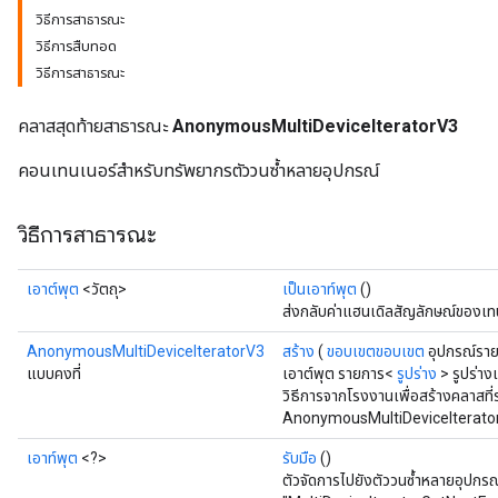
วิธีการสาธารณะ
วิธีการสืบทอด
rs
วิธีการสาธารณะ
คลาสสุดท้ายสาธารณะ
AnonymousMultiDeviceIteratorV3
คอนเทนเนอร์สำหรับทรัพยากรตัววนซ้ำหลายอุปกรณ์
วิธีการสาธารณะ
เอาต์พุต
<วัตถุ>
เป็นเอาท์พุต
()
ส่งกลับค่าแฮนเดิลสัญลักษณ์ของเท
AnonymousMultiDeviceIteratorV3
สร้าง
(
ขอบเขตขอบเขต
อุปกรณ์รา
แบบคงที่
เอาต์พุต รายการ<
รูปร่าง
> รูปร่าง
วิธีการจากโรงงานเพื่อสร้างคลาสที
AnonymousMultiDeviceIterator
เอาท์พุต
<?>
รับมือ
()
ตัวจัดการไปยังตัววนซ้ำหลายอุปกรณ์