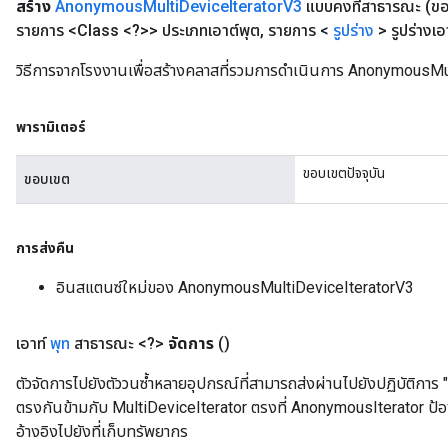
สร้าง
Anonymous
Multi
Device
Iterator
V3
แบบคงที่สาธารณะ
(ข
รายการ <Class <?>> ประเภทเอาต์พุต
,
รายการ <
รูปร่าง
> รูปร่างเอ
วิธีการจากโรงงานเพื่อสร้างคลาสที่รวมการดำเนินการ AnonymousMu
พารามิเตอร์
ขอบเขตปัจจุบัน
ขอบเขต
การส่งคืน
อินสแตนซ์ใหม่ของ AnonymousMultiDeviceIteratorV3
t
เอาท์
พุท
สาธารณะ <?>
จัดการ
()
ตัวจัดการไปยังตัววนซ้ำหลายอุปกรณ์ที่สามารถส่งผ่านไปยังปฏิบัติก
ตรงกันข้ามกับ MultiDeviceIterator ตรงที่ AnonymousIterator ป้อ
อ้างอิงไปยังที่เก็บทรัพยากร