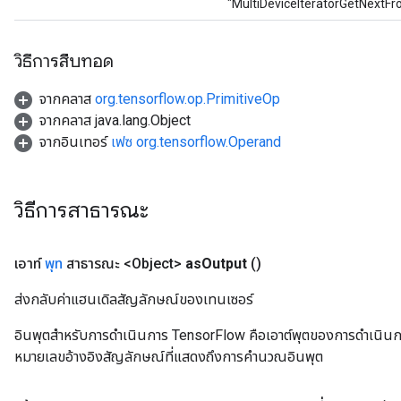
"MultiDeviceIteratorGetNextF
วิธีการสืบทอด
จากคลาส
org.tensorflow.op.PrimitiveOp
จากคลาส java.lang.Object
จากอินเทอร์
เฟซ org.tensorflow.Operand
วิธีการสาธารณะ
เอาท์
พุท
สาธารณะ <Object>
as
Output
()
ส่งกลับค่าแฮนเดิลสัญลักษณ์ของเทนเซอร์
อินพุตสำหรับการดำเนินการ TensorFlow คือเอาต์พุตของการดำเนินการ T
หมายเลขอ้างอิงสัญลักษณ์ที่แสดงถึงการคำนวณอินพุต