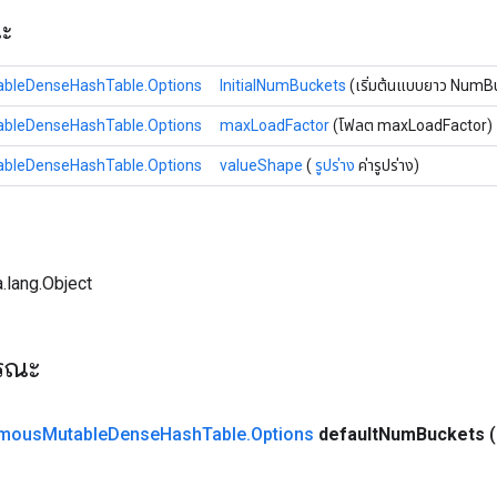
ณะ
bleDenseHashTable.Options
InitialNumBuckets
(เริ่มต้นแบบยาว NumB
bleDenseHashTable.Options
maxLoadFactor
(โฟลต maxLoadFactor)
bleDenseHashTable.Options
valueShape
(
รูปร่าง
ค่ารูปร่าง)
.lang.Object
ารณะ
mous
Mutable
Dense
Hash
Table
.
Options
default
Num
Buckets