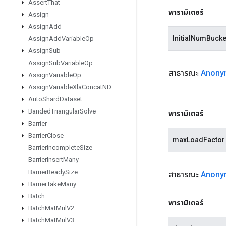
Assert
That
พารามิเตอร์
Assign
Assign
Add
InitialNumBucke
Assign
Add
Variable
Op
Assign
Sub
Assign
Sub
Variable
Op
สาธารณะ
Anony
Assign
Variable
Op
Assign
Variable
Xla
Concat
ND
Auto
Shard
Dataset
Banded
Triangular
Solve
พารามิเตอร์
Barrier
Barrier
Close
maxLoadFactor
Barrier
Incomplete
Size
Barrier
Insert
Many
Barrier
Ready
Size
สาธารณะ
Anony
Barrier
Take
Many
Batch
พารามิเตอร์
Batch
Mat
Mul
V2
Batch
Mat
Mul
V3