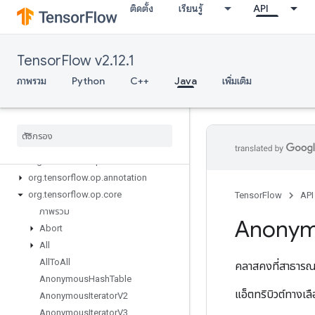
ติดตั้ง
เรียนรู้
API
TensorFlow v2.12.1
ภาพรวม
Python
C++
Java
เพิ่มเติม
Tensor
Flow for Java
org
.
tensorflow
org
.
tensorflow
.
examples
org
.
tensorflow
.
op
org
.
tensorflow
.
op
.
annotation
org
.
tensorflow
.
op
.
core
TensorFlow
API
ภาพรวม
Anony
Abort
All
All
To
All
คลาสคงที่สาธาร
Anonymous
Hash
Table
แอ็ตทริบิวต์ทางเ
Anonymous
Iterator
V2
Anonymous
Iterator
V3