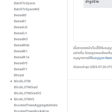
ค่ารูปร่าง
Batch
To
Space
Batch
To
Space
Nd
Bessel
I0
Bessel
I1
Bessel
J0
Bessel
J1
Bessel
K0
Bessel
K0e
เนื้อหาของหน้าเว็บนี้ได้รับอนุ
Bessel
K1
อย่างอื่น โปรดดูรายละเอียดที่
น
Bessel
K1e
อนุญาตภายใต้
ใบอนุญาต Num
Bessel
Y0
อัปเดตล่าสุด 2025-07-26 UT
Bessel
Y1
Bitcast
Block
LSTM
Block
LSTMGrad
เชื่อมต่อเสมอ
Block
LSTMGrad
V2
บล็อก
Block
LSTMV2
Boosted
Trees
Aggregate
Stats
ฟอรัม
Boosted
Trees
Bucketize