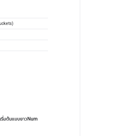
uckets)
(เริ่มต้นแบบยาวNum