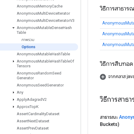
Anonymous
Memory
Cache
วิธีการสาธาร
Anonymous
Multi
Device
Iterator
Anonymous
Multi
Device
Iterator
V3
AnonymousMuta
Anonymous
Mutable
Dense
Hash
Table
AnonymousMuta
ภาพรวม
AnonymousMuta
Options
Anonymous
Mutable
Hash
Table
Anonymous
Mutable
Hash
Table
Of
วิธีการสืบทอด
Tensors
Anonymous
Random
Seed
จากคลาส java
Generator
Anonymous
Seed
Generator
Any
วิธีการสาธ
Apply
Adagrad
V2
Approx
Top
K
Assert
Cardinality
Dataset
สาธารณะ
Anony
Assert
Next
Dataset
Buckets)
Assert
Prev
Dataset