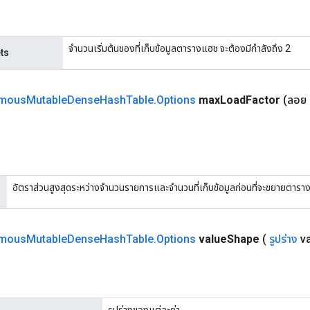
จำนวนเริ่มต้นของที่เก็บข้อมูลตารางแฮช จะต้องมีกำลังถึง 2
ts
mous
Mutable
Dense
Hash
Table
.
Options
max
Load
Factor
(ลอย
อัตราส่วนสูงสุดระหว่างจำนวนรายการและจำนวนที่เก็บข้อมูลก่อนที่จะขยายตาราง ต
mous
Mutable
Dense
Hash
Table
.
Options
value
Shape
(
รูปร่าง
va
รูปร่างของแต่ละค่า