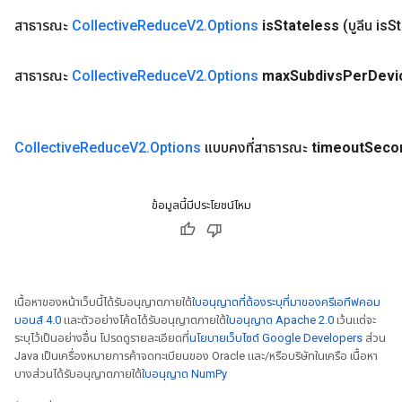
สาธารณะ
Collective
Reduce
V2
.
Options
is
Stateless
(บูลีน is
St
สาธารณะ
Collective
Reduce
V2
.
Options
max
Subdivs
Per
Devi
Collective
Reduce
V2
.
Options
แบบคงที่สาธารณะ
timeout
Seco
ข้อมูลนี้มีประโยชน์ไหม
rBatch
Batch
เนื้อหาของหน้าเว็บนี้ได้รับอนุญาตภายใต้
ใบอนุญาตที่ต้องระบุที่มาของครีเอทีฟคอม
atch
มอนส์ 4.0
และตัวอย่างโค้ดได้รับอนุญาตภายใต้
ใบอนุญาต Apache 2.0
เว้นแต่จะ
ระบุไว้เป็นอย่างอื่น โปรดดูรายละเอียดที่
นโยบายเว็บไซต์ Google Developers
ส่วน
Java เป็นเครื่องหมายการค้าจดทะเบียนของ Oracle และ/หรือบริษัทในเครือ เนื้อหา
บางส่วนได้รับอนุญาตภายใต้
ใบอนุญาต NumPy