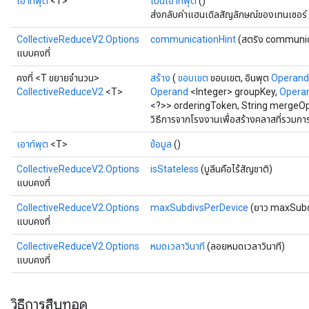
เอาท์พุต
<T>
เป็นเอาท์พุต
()
ส่งกลับค่าแฮนเดิลสัญลักษณ์ของเทนเซอร์
CollectiveReduceV2.Options
communicationHint
(สตริง communic
แบบคงที่
คงที่ <T ขยายจำนวน>
สร้าง
(
ขอบเขต
ขอบเขต, อินพุต
Operand
CollectiveReduceV2
<T>
Operand
<Integer> groupKey,
Opera
<?>> orderingToken, String mergeOp,
วิธีการจากโรงงานเพื่อสร้างคลาสที่รวมก
เอาท์พุต
<T>
ข้อมูล
()
CollectiveReduceV2.Options
isStateless
(บูลีนคือไร้สัญชาติ)
แบบคงที่
CollectiveReduceV2.Options
maxSubdivsPerDevice
(ยาว maxSubd
แบบคงที่
CollectiveReduceV2.Options
หมดเวลาวินาที
(ลอยหมดเวลาวินาที)
แบบคงที่
วิธีการสืบทอด