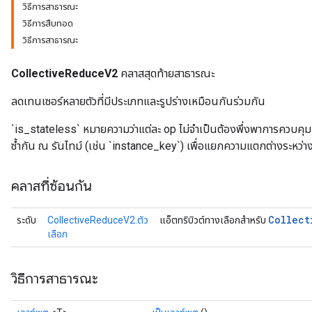
วิธีการสาธารณะ
วิธีการสืบทอด
วิธีการสาธารณะ
CollectiveReduceV2
คลาสสุดท้ายสาธารณะ
ลดเทนเซอร์หลายตัวที่มีประเภทและรูปร่างเหมือนกันร่วมกัน
`is_stateless` หมายความว่าแต่ละ op ไม่จำเป็นต้องพึ่งพาการควบคุมกั
ซ้ำกัน ณ รันไทม์ (เช่น `instance_key`) เพื่อแยกความแตกต่างระหว่า
คลาสที่ซ้อนกัน
Collect
ระดับ
CollectiveReduceV2.ตัว
แอ็ตทริบิวต์ทางเลือกสำหรับ
เลือก
วิธีการสาธารณะ