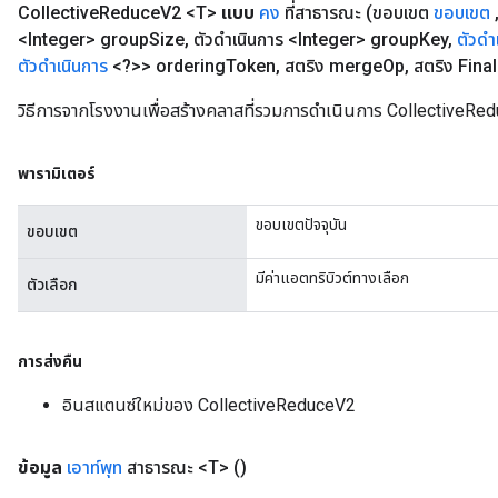
Collective
Reduce
V2 <T>
แบบ
คง
ที่สาธารณะ
(ขอบเขต
ขอบเขต
<Integer> group
Size
,
ตัวดำเนินการ <Integer> group
Key
,
ตัวดำ
ตัวดำเนินการ
<?>> ordering
Token
,
สตริง merge
Op
,
สตริง Final
วิธีการจากโรงงานเพื่อสร้างคลาสที่รวมการดำเนินการ CollectiveRe
พารามิเตอร์
ขอบเขตปัจจุบัน
ขอบเขต
มีค่าแอตทริบิวต์ทางเลือก
ตัวเลือก
การส่งคืน
อินสแตนซ์ใหม่ของ CollectiveReduceV2
ryTensorBatch
ข้อมูล
เอาท์พุท
สาธารณะ <T>
()
dTensorBatch