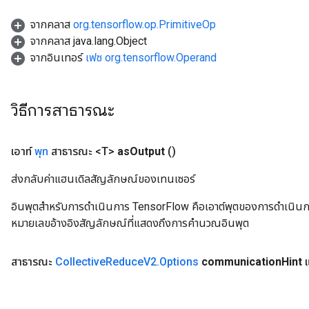
จากคลาส
org.tensorflow.op.PrimitiveOp
จากคลาส java.lang.Object
จากอินเทอร์
เฟซ org.tensorflow.Operand
วิธีการสาธารณะ
เอาท์
พุท
สาธารณะ <T>
as
Output
()
ส่งกลับค่าแฮนเดิลสัญลักษณ์ของเทนเซอร์
อินพุตสำหรับการดำเนินการ TensorFlow คือเอาต์พุตของการดำเนินการ T
หมายเลขอ้างอิงสัญลักษณ์ที่แสดงถึงการคำนวณอินพุต
สาธารณะ
Collective
Reduce
V2
.
Options
communication
Hint
แ