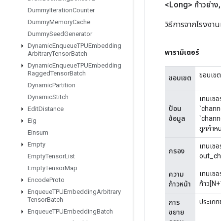
<Long> ก้าวย่าง
,
Dummy
Iteration
Counter
Dummy
Memory
Cache
วิธีการจากโรงงาน
Dummy
Seed
Generator
Dynamic
Enqueue
TPUEmbedding
พารามิเตอร์
Arbitrary
Tensor
Batch
Dynamic
Enqueue
TPUEmbedding
Ragged
Tensor
Batch
ขอบเขตป
ขอบเขต
Dynamic
Partition
Dynamic
Stitch
เทนเซอร
ป้อน
`channe
Edit
Distance
ข้อมูล
`channe
Eig
ถูกกำหน
Einsum
Empty
เทนเซอร
กรอง
out_cha
Empty
Tensor
List
Empty
Tensor
Map
เทนเซอร
ความ
Encode
Proto
ก้าว[N+
ก้าวหน้า
Enqueue
TPUEmbedding
Arbitrary
Tensor
Batch
ประเภทข
การ
Enqueue
TPUEmbedding
Batch
ขยาย