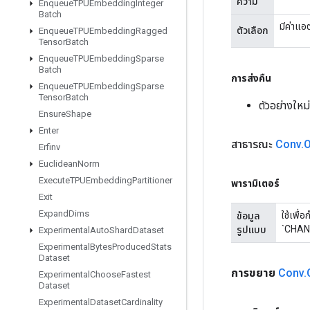
ความ
Enqueue
TPUEmbedding
Integer
Batch
มีค่าแอ
ตัวเลือก
Enqueue
TPUEmbedding
Ragged
Tensor
Batch
Enqueue
TPUEmbedding
Sparse
Batch
การส่งคืน
Enqueue
TPUEmbedding
Sparse
Tensor
Batch
ตัวอย่างให
Ensure
Shape
Enter
สาธารณะ
Conv
.
O
Erfinv
Euclidean
Norm
Execute
TPUEmbedding
Partitioner
พารามิเตอร์
Exit
Expand
Dims
ใช้เพื
ข้อมูล
`CHANN
รูปแบบ
Experimental
Auto
Shard
Dataset
Experimental
Bytes
Produced
Stats
Dataset
การขยาย
Conv
.
Experimental
Choose
Fastest
Dataset
Experimental
Dataset
Cardinality