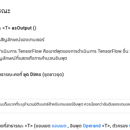
ารณะ
ะ <T>
as
Output
()
ิลสัญลักษณ์ของเทนเซอร์
เนินการ TensorFlow คือเอาต์พุตของการดำเนินการ TensorFlow อื่น วิธี
ัญลักษณ์ที่แสดงถึงการคำนวณอินพุต
ธารณะคงที่
ชุด Dims
(ชุดยาวชุด)
นเต็มบวกที่ระบุจำนวนมิติแบทช์สำหรับเทนเซอร์อินพุต ควรน้อยกว่าอันดับของเทนเซอ
งที่สาธารณะ <T>
(ขอบเขต
ขอบเขต
,
อินพุต
Operand
<T>
,
ตัวกรอง