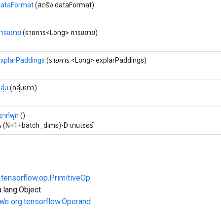
dataFormat
(สตริง dataFormat)
การขยาย
(รายการ<Long> การขยาย)
xplarPaddings
(รายการ <Long> explarPaddings)
ลุ่ม
(กลุ่มยาว)
อาท์พุท
()
 (N+1+batch_dims)-D เทนเซอร์
.tensorflow.op.PrimitiveOp
.lang.Object
เฟซ org.tensorflow.Operand