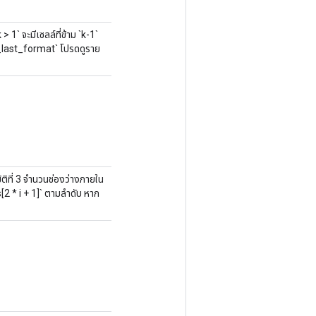
 1` จะมีเซลล์ที่ข้าม `k-1`
s_last_format` โปรดดูราย
ิที่ 3 จำนวนช่องว่างภายใน
[2 * i + 1]` ตามลำดับ หาก