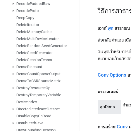
Decode
Padded
Raw
วิธีการสาธ
Decode
Proto
Deep
Copy
Delete
Iterator
เอาท์
พุท
สาธารณ
Delete
Memory
Cache
Delete
Multi
Device
Iterator
ส่งกลับค่าแฮนเด
Delete
Random
Seed
Generator
อินพุตสำหรับการดำ
Delete
Seed
Generator
หมายเลขอ้างอิงส
Delete
Session
Tensor
Dense
Bincount
Dense
Count
Sparse
Output
Conv
.
Options
สา
Dense
To
CSRSparse
Matrix
Destroy
Resource
Op
พารามิเตอร์
Destroy
Temporary
Variable
Device
Index
จำนว
ชุดDims
Directed
Interleave
Dataset
Disable
Copy
On
Read
Distributed
Save
การสร้าง
Conv
ค
Draw
Bounding
Boxes
V2