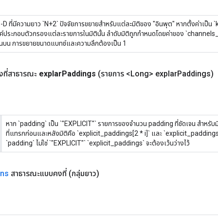
-D ที่มีความยาว `N+2` ปัจจัยการขยายสำหรับแต่ละมิติของ "อินพุต" หากตั้งค่าเป็น `k >
ค์ประกอบตัวกรองแต่ละรายการในมิตินั้น ลำดับมิติถูกกำหนดโดยค่าของ `channel
านบน การขยายขนาดแบทช์และความลึกต้องเป็น 1
ที่สาธารณะ
explar
Paddings
(รายการ <Long> explar
Paddings)
หาก `padding` เป็น `"EXPLICIT"` รายการของจำนวน padding ที่ชัดเจน สำหรับมิต
ที่แทรกก่อนและหลังมิติคือ `explicit_paddings[2 * i]` และ `explicit_paddings
`padding` ไม่ใช่ `"EXPLICIT"` `explicit_paddings` จะต้องเว้นว่างไว้
ons
สาธารณะแบบคงที่
(กลุ่มยาว)