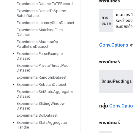
พารามิเตอร์
Experimental
Dataset
To
TFRecord
Experimental
Dense
To
Sparse
เทนเซอร์ 1
Batch
Dataset
การ
ระหว่างอง
Experimental
Latency
Stats
Dataset
ขยาย
ละเอียดด้
Experimental
Matching
Files
Dataset
Experimental
Max
Intra
Op
Conv
.
Options
คง
Parallelism
Dataset
Experimental
Parse
Example
Dataset
พารามิเตอร์
Experimental
Private
Thread
Pool
Dataset
Experimental
Random
Dataset
ชัดเจนPaddings
Experimental
Rebatch
Dataset
Experimental
Set
Stats
Aggregator
Dataset
Experimental
Sliding
Window
กลุ่ม
Conv
.
Opti
Dataset
Experimental
Sql
Dataset
พารามิเตอร์
Experimental
Stats
Aggregator
Handle