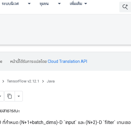
ระบบนิเวศ
ชุมชน
เพิ่มเติม
หน้านี้ได้รับการแปลโดย
Cloud Translation API
TensorFlow v2.12.1
Java
ายสาธารณะ
ี่กำหนด (N+1+batch_dims)-D `input` และ (N+2)-D `filter` เทนเซอร