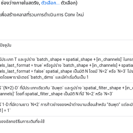
ช่องว่างภายในสตริง
,
ตัวเลือก
.
.
.
ตัวเลือก)
เพื่อสร้างคลาสที่รวมการดำเนินการ Conv ใหม่
ัจจุบัน
์ประเภท T และรูปร่าง `batch_shape + spatial_shape + [in_channels]` ในกรณี
ls_last_format = true` หรือรูปร่าง `batch_shape + [in_channels] + spatia
ls_last_format = false` spatial_shape เป็นมิติ N โดยมี `N=2` หรือ `N=3` โ
ดโดยพารามิเตอร์ `batch_dims` และมีค่าเริ่มต้นเป็น 1
์ `(N+2)-D` ที่มีประเภทเดียวกับ `อินพุต` และรูปร่าง `spatial_filter_shape + [in
nnels]` โดยที่ spatial_filter_shape เป็นมิติ N ที่มี `N=2` หรือ `N=3`
์ 1-D ที่มีความยาว `N+2` การก้าวย่างของหน้าต่างบานเลื่อนสำหรับ "อินพุต" แต่ละมิติ
1] = 1`
องอัลกอริธึมการเติมที่จะใช้