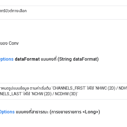
ตทริบิวต์ทางเลือก
ม่ของ Conv
ptions
data
Format
แบบคงที่
(String data
Format)
่อกำหนดรูปแบบข้อมูล ตามค่าเริ่มต้น `CHANNELS_FIRST` ให้ใช้ `NHWC (2D) / ND
ELS_LAST` ให้ใช้ `NCHW (2D) / NCDHW (3D)`
Options
แบบคงที่สาธารณะ
(การขยายรายการ <Long>)