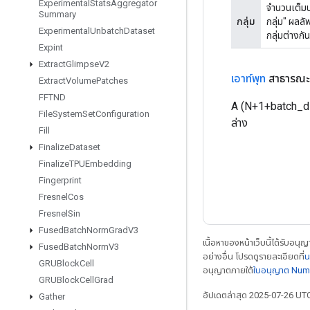
Experimental
Stats
Aggregator
จำนวนเต็มบ
Summary
กลุ่ม
กลุ่ม" ผล
Experimental
Unbatch
Dataset
กลุ่มต่างกัน
Expint
Extract
Glimpse
V2
เอาท์พุท
สาธารณะ
Extract
Volume
Patches
FFTND
A (N+1+batch_di
File
System
Set
Configuration
ล่าง
Fill
Finalize
Dataset
Finalize
TPUEmbedding
Fingerprint
Fresnel
Cos
Fresnel
Sin
Fused
Batch
Norm
Grad
V3
เนื้อหาของหน้าเว็บนี้ได้รับอนุ
Fused
Batch
Norm
V3
อย่างอื่น โปรดดูรายละเอียดที่
น
GRUBlock
Cell
อนุญาตภายใต้
ใบอนุญาต Num
GRUBlock
Cell
Grad
อัปเดตล่าสุด 2025-07-26 UT
Gather