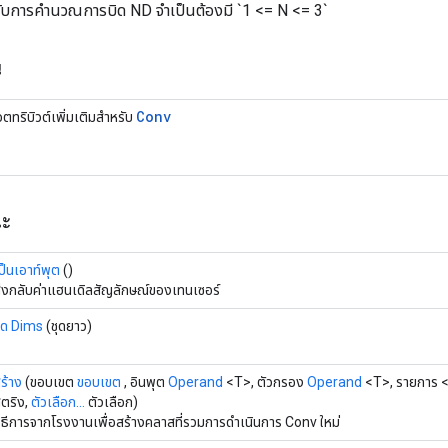
หรับการคำนวณการบิด ND จำเป็นต้องมี `1 <= N <= 3`
น
Conv
ตทริบิวต์เพิ่มเติมสำหรับ
ณะ
ป็นเอาท์พุต
()
่งกลับค่าแฮนเดิลสัญลักษณ์ของเทนเซอร์
ุด Dims
(ชุดยาว)
ร้าง
(ขอบเขต
ขอบเขต
, อินพุต
Operand
<T>, ตัวกรอง
Operand
<T>, รายการ <
ตริง,
ตัวเลือก...
ตัวเลือก)
ิธีการจากโรงงานเพื่อสร้างคลาสที่รวมการดำเนินการ Conv ใหม่