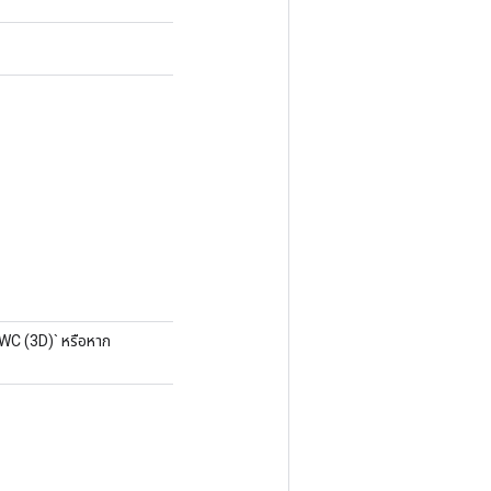
HWC (3D)` หรือหาก