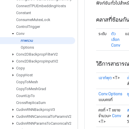
ฟังก์ชันทั่วไปสำ
Connect
TPUEmbedding
Hosts
Constant
คลาสที่ซ้อนกั
Consume
Mutex
Lock
Control
Trigger
ระดับ
ตัว
แอ
Conv
เลือก
ภาพรวม
Conv
Options
Conv2DBackprop
Filter
V2
Conv2DBackprop
Input
V2
วิธีการสาธาร
Copy
Copy
Host
เอาท์พุต
<T>
เ
Copy
To
Mesh
ส
Copy
To
Mesh
Grad
Conv.Options
ช
Count
Up
To
แบบคงที่
Cross
Replica
Sum
Cudnn
RNNBackprop
V3
คงที่ <T ขยาย
ส
จำนวน>
Conv
ส
Cudnn
RNNCanonical
To
Params
V2
<T>
ว
Cudnn
RNNParams
To
Canonical
V2