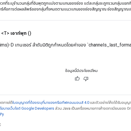
วกที่ระบุจำนวนกลุ่มที่อินพุตถูกแบ่งตามแกนของช่อง แต่ละกลุ่มจะถูกรวมกลุ่มแยก
ลัพธ์คือการต่อผลลัพธ์ของกลุ่มทั้งหมดตามแนวแกนของช่องสัญญาณ ช่องสัญญาณเ
 <T>
เอาท์พุท
()
ms)-D เทนเซอร์ ลำดับมิติถูกกำหนดโดยค่าของ `channels_last_format
ข้อมูลนี้มีประโยชน์ไหม
ญาตภายใต้
ใบอนุญาตที่ต้องระบุที่มาของครีเอทีฟคอมมอนส์ 4.0
และตัวอย่างโค้ดได้รับอนุญ
โยบายเว็บไซต์ Google Developers
ส่วน Java เป็นเครื่องหมายการค้าจดทะเบียนของ Orac
Py
C