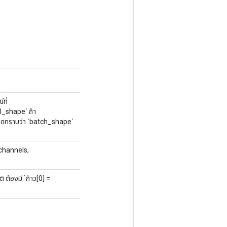
ที่
l_shape` ถ้า
ปรดทราบว่า `batch_shape`
_channels,
 ต้องมี `ก้าว[0] =