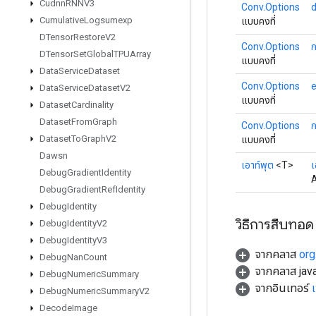
Cudnn
RNNV3
Conv.Options
Cumulative
Logsumexp
แบบคงที่
DTensor
Restore
V2
Conv.Options
DTensor
Set
Global
TPUArray
แบบคงที่
Data
Service
Dataset
Conv.Options
e
Data
Service
Dataset
V2
แบบคงที่
Dataset
Cardinality
Dataset
From
Graph
Conv.Options
ก
Dataset
To
Graph
V2
แบบคงที่
Dawsn
เอาท์พุต
<T>
เ
Debug
Gradient
Identity
A
Debug
Gradient
Ref
Identity
Debug
Identity
วิธีการสืบทอด
Debug
Identity
V2
Debug
Identity
V3
จากคลาส
org
Debug
Nan
Count
จากคลาส java
Debug
Numeric
Summary
จากอินเทอร์
Debug
Numeric
Summary
V2
Decode
Image