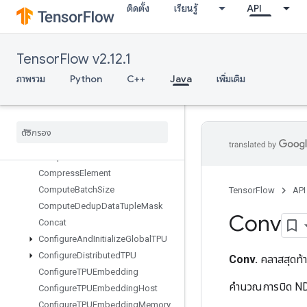
CollectiveGatherV2
ติดตั้ง
เรียนรู้
API
CollectiveInitializeCommunicator
CollectivePermute
CollectiveReduceScatterV2
TensorFlow v2.12.1
CollectiveReduceV2
ภาพรวม
Python
C++
Java
เพิ่มเติม
CollectiveReduceV3
Combined
Non
Max
Suppression
Composite
Tensor
Variant
From
Components
Composite
Tensor
Variant
To
Components
Compress
Element
Compute
Batch
Size
TensorFlow
API
Compute
Dedup
Data
Tuple
Mask
Conv
Concat
Configure
And
Initialize
Global
TPU
Configure
Distributed
TPU
Conv.
คลาสสุดท้
Configure
TPUEmbedding
คำนวณการบิด ND ท
Configure
TPUEmbedding
Host
Configure
TPUEmbedding
Memory