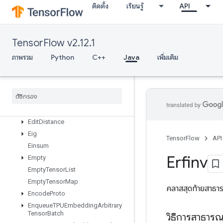
ติดตั้ง
เรียนรู้
API
DistributedSave
DrawBoundingBoxesV2
DummyIterationCounter
TensorFlow v2.12.1
DummyMemoryCache
DummySeedGenerator
ภาพรวม
Python
C++
Java
เพิ่มเติม
DynamicEnqueueTPUEmbeddingArbitraryTensorBatch
Dynamic
Enqueue
TPUEmbedding
Ragged
Tensor
Batch
Dynamic
Partition
Dynamic
Stitch
Edit
Distance
Eig
TensorFlow
API
Einsum
Erfinv
Empty
Empty
Tensor
List
Empty
Tensor
Map
คลาสสุดท้ายสาธ
Encode
Proto
Enqueue
TPUEmbedding
Arbitrary
Tensor
Batch
วิธีการสาธาร