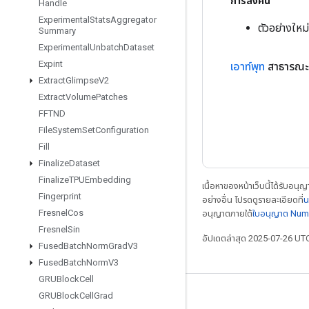
การส่งคืน
Handle
Experimental
Stats
Aggregator
ตัวอย่างใหม
Summary
Experimental
Unbatch
Dataset
Expint
เอาท์พุท
สาธารณะ
Extract
Glimpse
V2
Extract
Volume
Patches
FFTND
File
System
Set
Configuration
Fill
Finalize
Dataset
Finalize
TPUEmbedding
เนื้อหาของหน้าเว็บนี้ได้รับอนุ
Fingerprint
อย่างอื่น โปรดดูรายละเอียดที่
น
Fresnel
Cos
อนุญาตภายใต้
ใบอนุญาต Num
Fresnel
Sin
อัปเดตล่าสุด 2025-07-26 UT
Fused
Batch
Norm
Grad
V3
Fused
Batch
Norm
V3
GRUBlock
Cell
GRUBlock
Cell
Grad
เชื่อมต่อเสมอ