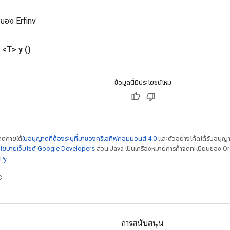
่ของ Erfinv
 <T>
y
()
ข้อมูลนี้มีประโยชน์ไหม
ญาตภายใต้
ใบอนุญาตที่ต้องระบุที่มาของครีเอทีฟคอมมอนส์ 4.0
และตัวอย่างโค้ดได้รับอนุญ
โยบายเว็บไซต์ Google Developers
ส่วน Java เป็นเครื่องหมายการค้าจดทะเบียนของ Orac
Py
C
การสนับสนุน