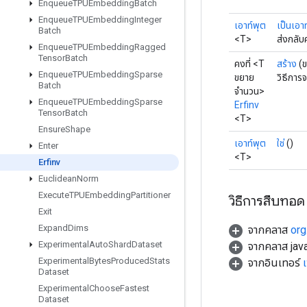
Enqueue
TPUEmbedding
Batch
Enqueue
TPUEmbedding
Integer
เอาท์พุต
เป็นเอา
Batch
<T>
ส่งกลับ
Enqueue
TPUEmbedding
Ragged
Tensor
Batch
คงที่ <T
สร้าง
(
Enqueue
TPUEmbedding
Sparse
ขยาย
วิธีการ
Batch
จำนวน>
Enqueue
TPUEmbedding
Sparse
Erfinv
Tensor
Batch
<T>
Ensure
Shape
เอาท์พุต
ใช่
()
Enter
<T>
Erfinv
Euclidean
Norm
Execute
TPUEmbedding
Partitioner
วิธีการสืบทอด
Exit
Expand
Dims
จากคลาส
org
Experimental
Auto
Shard
Dataset
จากคลาส java
Experimental
Bytes
Produced
Stats
จากอินเทอร์
Dataset
Experimental
Choose
Fastest
Dataset