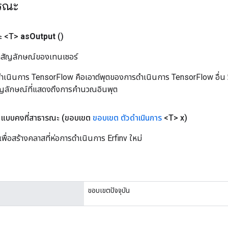
ารณะ
ะ <T>
as
Output
()
ิลสัญลักษณ์ของเทนเซอร์
เนินการ TensorFlow คือเอาต์พุตของการดำเนินการ TensorFlow อื่น วิธี
ัญลักษณ์ที่แสดงถึงการคำนวณอินพุต
แบบคงที่สาธารณะ
(ขอบเขต
ขอบเขต
ตัวดำเนินการ
<T> x)
พื่อสร้างคลาสที่ห่อการดำเนินการ Erfinv ใหม่
ขอบเขตปัจจุบัน