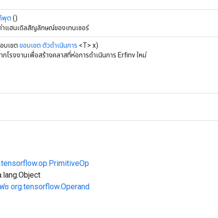
ท์พุต
()
ค่าแฮนเดิลสัญลักษณ์ของเทนเซอร์
ขอบเขต
ขอบเขต
ตัวดำเนินการ
<T> x)
จากโรงงานเพื่อสร้างคลาสที่ห่อการดำเนินการ Erfinv ใหม่
.tensorflow.op.PrimitiveOp
.lang.Object
เฟซ org.tensorflow.Operand