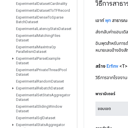
วิธีการสาธ
Experimental
Dataset
Cardinality
Experimental
Dataset
To
TFRecord
Experimental
Dense
To
Sparse
เอาท์
พุท
สาธารณ
Batch
Dataset
Experimental
Latency
Stats
Dataset
ส่งกลับค่าแฮนเด
Experimental
Matching
Files
Dataset
อินพุตสำหรับการดำ
Experimental
Max
Intra
Op
หมายเลขอ้างอิงส
Parallelism
Dataset
Experimental
Parse
Example
Dataset
สร้าง
Erfinv
<T> 
Experimental
Private
Thread
Pool
Dataset
วิธีการจากโรงงานเ
Experimental
Random
Dataset
Experimental
Rebatch
Dataset
พารามิเตอร์
Experimental
Set
Stats
Aggregator
Dataset
Experimental
Sliding
Window
ขอบเขต
Dataset
Experimental
Sql
Dataset
Experimental
Stats
Aggregator